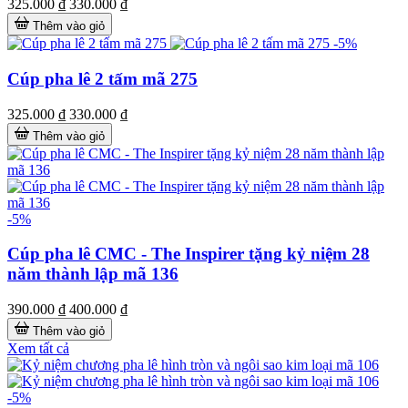
325.000 ₫
330.000 ₫
Thêm vào giỏ
-5%
Cúp pha lê 2 tấm mã 275
325.000 ₫
330.000 ₫
Thêm vào giỏ
-5%
Cúp pha lê CMC - The Inspirer tặng kỷ niệm 28
năm thành lập mã 136
390.000 ₫
400.000 ₫
Thêm vào giỏ
Xem tất cả
-5%