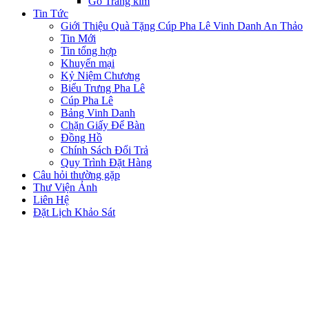
Gỗ Tráng kim
Tin Tức
Giới Thiệu Quà Tặng Cúp Pha Lê Vinh Danh An Thảo
Tin Mới
Tin tổng hợp
Khuyến mại
Kỷ Niệm Chương
Biểu Trưng Pha Lê
Cúp Pha Lê
Bảng Vinh Danh
Chặn Giấy Để Bàn
Đồng Hồ
Chính Sách Đổi Trả
Quy Trình Đặt Hàng
Câu hỏi thường gặp
Thư Viện Ảnh
Liên Hệ
Đặt Lịch Khảo Sát