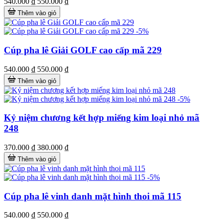
540.000 ₫
550.000 ₫
Thêm vào giỏ
-5%
Cúp pha lê Giải GOLF cao cấp mã 229
540.000 ₫
550.000 ₫
Thêm vào giỏ
-5%
Kỷ niệm chương kết hợp miếng kim loại nhỏ mã
248
370.000 ₫
380.000 ₫
Thêm vào giỏ
-5%
Cúp pha lê vinh danh mặt hình thoi mã 115
540.000 ₫
550.000 ₫