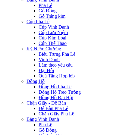
Pha Lê
Gỗ Đồng
Gỗ Tráng kim
Cúp Pha Lê
Cúp Vinh Danh
Cúp Lưu Niệm
Cúp Kim Loại
Cúp Thể Thao
Kỷ Niệm Chương
Biểu Trưng Pha Lê
Vinh Danh
Làm theo yêu cầu
Đại Hội
Quà Tặng Họp lớp
Đồng Hồ
Đồng Hồ Pha Lê
Đồng Hồ Treo Tường
Đồng Hồ Đại Hội
Chặn Giấy - Để Bàn
Để Bàn Pha Lê
Chặn Giấy Pha Lê
Bảng Vinh Danh
Pha Lê
Gỗ Đồng