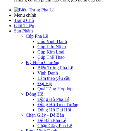
Menu chính
Trang Chủ
Giới Thiệu
Sản Phẩm
Cúp Pha Lê
Cúp Vinh Danh
Cúp Lưu Niệm
Cúp Kim Loại
Cúp Thể Thao
Kỷ Niệm Chương
Biểu Trưng Pha Lê
Vinh Danh
Làm theo yêu cầu
Đại Hội
Quà Tặng Họp lớp
Đồng Hồ
Đồng Hồ Pha Lê
Đồng Hồ Treo Tường
Đồng Hồ Đại Hội
Chặn Giấy - Để Bàn
Để Bàn Pha Lê
Chặn Giấy Pha Lê
Bảng Vinh Danh