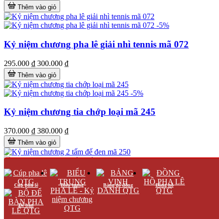
Thêm vào giỏ
-5%
Kỷ niệm chương pha lê giải nhì tennis mã 072
295.000 ₫
300.000 ₫
Thêm vào giỏ
-5%
Kỷ niệm chương tia chớp loại mã 245
370.000 ₫
380.000 ₫
Thêm vào giỏ
-5%
Kỷ niệm chương 2 tấm đế đen mã 250
Cúp pha lê
Biểu trưng
Bảng gỗ đồng
Đồng hồ
370.000 ₫
380.000 ₫
Để bàn
Thêm vào giỏ