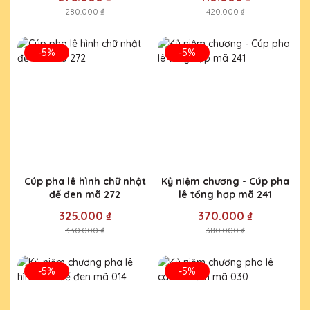
280.000 ₫
420.000 ₫
-5%
-5%
Cúp pha lê hình chữ nhật
Kỷ niệm chương - Cúp pha
đế đen mã 272
lê tổng hợp mã 241
325.000 ₫
370.000 ₫
330.000 ₫
380.000 ₫
-5%
-5%