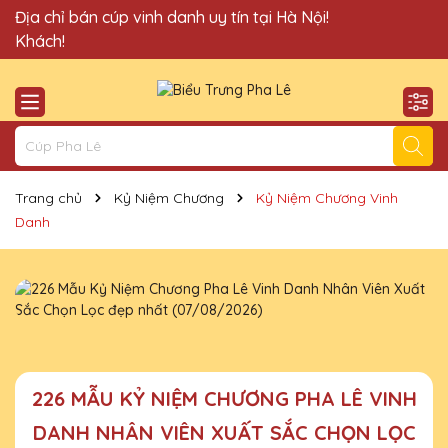
Quà Tặng Cúp Pha Lê Vinh Danh An Thảo xin chào Quý
Địa chỉ bán cúp vinh danh uy tín tại Hà Nội!
Khách!
Trang chủ
Kỷ Niệm Chương
Kỷ Niệm Chương Vinh
Danh
226 MẪU KỶ NIỆM CHƯƠNG PHA LÊ VINH
DANH NHÂN VIÊN XUẤT SẮC CHỌN LỌC