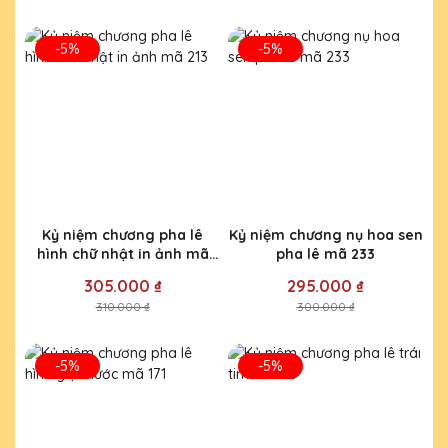
-5%
-5%
Kỷ niệm chương pha lê
Kỷ niệm chương nụ hoa sen
hình chữ nhật in ảnh mã
pha lê mã 233
213
305.000 ₫
295.000 ₫
310.000 ₫
300.000 ₫
-5%
-5%