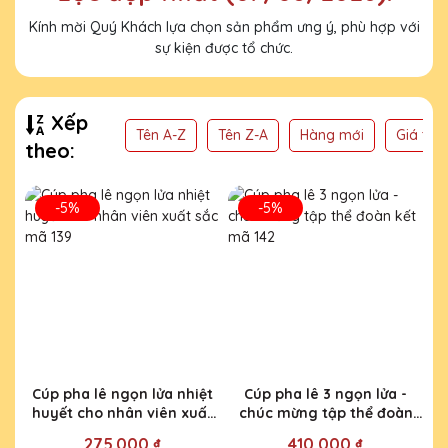
Kính mời Quý Khách lựa chọn sản phẩm ưng ý, phù hợp với
sự kiện được tổ chức.
Xếp
Tên A-Z
Tên Z-A
Hàng mới
Giá thấ
theo:
-5%
-5%
Cúp pha lê ngọn lửa nhiệt
Cúp pha lê 3 ngọn lửa -
huyết cho nhân viên xuất
chúc mừng tập thể đoàn
sắc mã 139
kết mã 142
275.000 ₫
410.000 ₫