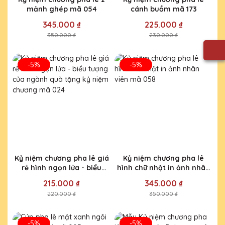
mảnh ghép mã 054
cánh buồm mã 173
345.000 ₫
225.000 ₫
350.000 ₫
230.000 ₫
-5%
-5%
Kỷ niệm chương pha lê giá
Kỷ niệm chương pha lê
rẻ hình ngọn lửa - biểu
hình chữ nhật in ảnh nhân
tượng của ngành quà tặng
viên mã 058
215.000 ₫
345.000 ₫
kỷ niệm chương mã 024
220.000 ₫
350.000 ₫
-5%
-5%