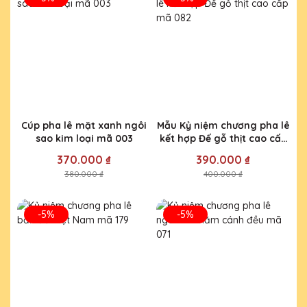
Cúp pha lê mặt xanh ngôi
Mẫu Kỷ niệm chương pha lê
sao kim loại mã 003
kết hợp Đế gỗ thịt cao cấp
mã 082
370.000 ₫
390.000 ₫
380.000 ₫
400.000 ₫
-5%
-5%