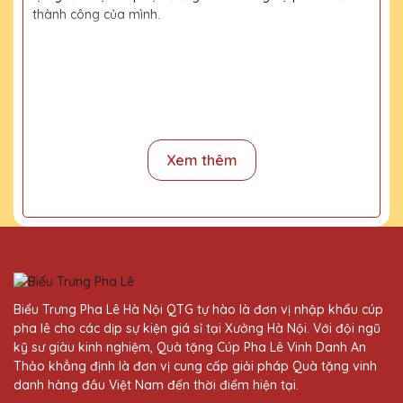
thành công của mình.
Thiết kế của kỷ niệm chương vinh danh thường mang
đậm nét độc đáo, thể hiện qua các chi tiết tỉ mỉ và tỷ lệ
hài hòa. Bằng việc kết hợp chất liệu cao cấp và quy
trình chế tác tỉ mỉ, chương vinh danh trở thành một tác
phẩm nghệ thuật đẹp mắt và trân trọng.
Xem thêm
Với giá trị tinh thần và kỷ niệm đáng quý mà nó mang
lại, kỷ niệm chương vinh danh trở thành một biểu tượng
đáng giá để ghi nhận và vinh danh những thành tựu và
cống hiến đáng kính của người nhận.
Kỷ Niệm Chương Vinh Danh
có ý nghĩa quan trọng
trong việc khích lệ, động viên và gắn kết mối quan hệ
Biểu Trưng Pha Lê Hà Nội QTG tự hào là đơn vị nhập khẩu cúp
tốt đẹp giữa bên trao và bên nhận. Trong một tập thể
pha lê cho các dịp sự kiện giá sỉ tại Xưởng Hà Nội. Với đội ngũ
nhiều cá nhân, có những người không ngừng nỗ lực tìm
kỹ sư giàu kinh nghiệm, Quà tặng Cúp Pha Lê Vinh Danh An
tỏi, học hỏi đổi mới nâng cao chất lượng công việc. Họ
Thảo khẳng định là đơn vị cung cấp giải pháp Quà tặng vinh
xứng đáng được khen thưởng động viên, cũng là sự ghi
danh hàng đầu Việt Nam đến thời điểm hiện tại.
nhận trong lòng người đứng đầu tổ chức. Qùa tặng pha