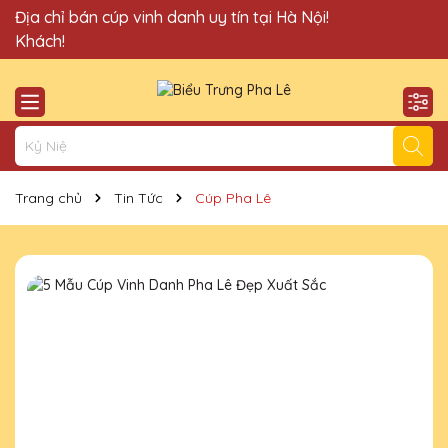
Quà Tặng Cúp Pha Lê Vinh Danh An Thảo xin chào Quý
Địa chỉ bán cúp vinh danh uy tín tại Hà Nội!
Khách!
Trang chủ
Tin Tức
Cúp Pha Lê