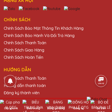
MẠNG XÃ HỘI
CHÍNH SÁCH
Chính Sách Bảo Mật Thông Tin Khách Hàng
Chính Sách Bảo Hành Và Đổi Trả Hàng
Chính Sách Thanh Toán
Chính Sách Giao Hàng
Chính Sách Hoàn Tiền
HƯỚNG DẪN
Chính Sách Thanh Toán
Hướng dẫn thanh toán
Đăng ký thành viên
Hỗ trợ khách hàng
Câu hỏi thường gặp
Cúp pha lê
Biểu trưng
Bảng gỗ đồng
Đồng hồ
Để bàn