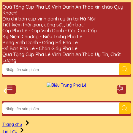
Quà Tặng Cúp Pha Lê Vinh Danh An Thảo xin chào Quý
Khách!
Địa chỉ bán cúp vinh danh uy tín tại Hà Nội!
Tiết kiệm thời gian, công sức, tiền bạc!
Cúp Pha Lê - Cúp Vinh Danh - Cúp Cao Cấp
Kỷ Niệm Chương - Biểu Trưng Pha Lê
Bảng Vinh Danh - Đồng Hồ Pha Lê
Để Bàn Pha Lê - Chặn Giấy Pha Lê
Quà Tặng Cúp Pha Lê Vinh Danh An Thảo Uy Tín, Chất
Lượng
Trang chủ
Tin Tức