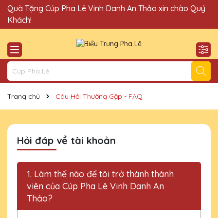
Quà Tặng Cúp Pha Lê Vinh Danh An Thảo xin chào Quý
Địa chỉ bán cúp vinh danh uy tín tại Hà Nội!
Khách!
Trang chủ
Câu Hỏi Thường Gặp - FAQ
Hỏi đáp về tài khoản
1. Làm thế nào để tôi trở thành thành
viên của Cúp Pha Lê Vinh Danh An
Thảo?