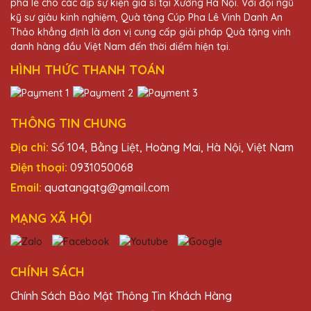
pha lê cho các dịp sự kiện giá sỉ tại Xưởng Hà Nội. Với đội ngũ
kỹ sư giàu kinh nghiệm, Quà tặng Cúp Pha Lê Vinh Danh An
Thảo khẳng định là đơn vị cung cấp giải pháp Quà tặng vinh
danh hàng đầu Việt Nam đến thời điểm hiện tại.
HÌNH THỨC THANH TOÁN
THÔNG TIN CHUNG
Địa chỉ:
Số 104, Bằng Liệt, Hoàng Mai, Hà Nội, Việt Nam
Điện thoại:
0931050068
Email:
quatangqtg@gmail.com
MẠNG XÃ HỘI
CHÍNH SÁCH
Chính Sách Bảo Mật Thông Tin Khách Hàng