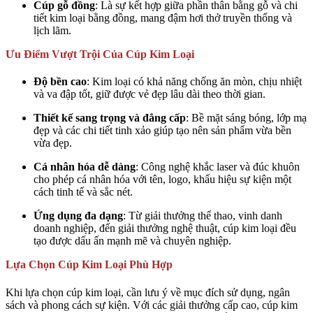
Cúp gỗ đồng
: Là sự kết hợp giữa phần thân bằng gỗ và chi
tiết kim loại bằng đồng, mang đậm hơi thở truyền thống và
lịch lãm.
Ưu Điểm Vượt Trội Của Cúp Kim Loại
Độ bền cao
: Kim loại có khả năng chống ăn mòn, chịu nhiệt
và va đập tốt, giữ được vẻ đẹp lâu dài theo thời gian.
Thiết kế sang trọng và đẳng cấp
: Bề mặt sáng bóng, lớp mạ
đẹp và các chi tiết tinh xảo giúp tạo nên sản phẩm vừa bền
vừa đẹp.
Cá nhân hóa dễ dàng
: Công nghệ khắc laser và đúc khuôn
cho phép cá nhân hóa với tên, logo, khẩu hiệu sự kiện một
cách tinh tế và sắc nét.
Ứng dụng đa dạng
: Từ giải thưởng thể thao, vinh danh
doanh nghiệp, đến giải thưởng nghệ thuật, cúp kim loại đều
tạo được dấu ấn mạnh mẽ và chuyên nghiệp.
Lựa Chọn Cúp Kim Loại Phù Hợp
Khi lựa chọn cúp kim loại, cần lưu ý về mục đích sử dụng, ngân
sách và phong cách sự kiện. Với các giải thưởng cấp cao, cúp kim