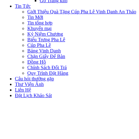
Gỗ Tráng kim
Tin Tức
Giới Thiệu Quà Tặng Cúp Pha Lê Vinh Danh An Thảo
Tin Mới
Tin tổng hợp
Khuyến mại
Kỷ Niệm Chương
Biểu Trưng Pha Lê
Cúp Pha Lê
Bảng Vinh Danh
Chặn Giấy Để Bàn
Đồng Hồ
Chính Sách Đổi Trả
Quy Trình Đặt Hàng
Câu hỏi thường gặp
Thư Viện Ảnh
Liên Hệ
Đặt Lịch Khảo Sát