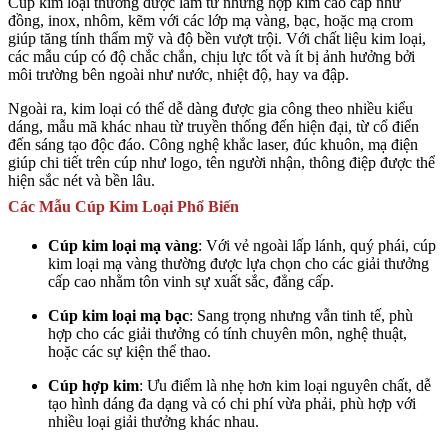
Cúp kim loại thường được làm từ những hợp kim cao cấp như
đồng, inox, nhôm, kẽm với các lớp mạ vàng, bạc, hoặc mạ crom
giúp tăng tính thẩm mỹ và độ bền vượt trội. Với chất liệu kim loại,
các mẫu cúp có độ chắc chắn, chịu lực tốt và ít bị ảnh hưởng bởi
môi trường bên ngoài như nước, nhiệt độ, hay va đập.
Ngoài ra, kim loại có thể dễ dàng được gia công theo nhiều kiểu
dáng, mẫu mã khác nhau từ truyền thống đến hiện đại, từ cổ điển
đến sáng tạo độc đáo. Công nghệ khắc laser, đúc khuôn, mạ điện
giúp chi tiết trên cúp như logo, tên người nhận, thông điệp được thể
hiện sắc nét và bền lâu.
Các Mẫu Cúp Kim Loại Phổ Biến
Cúp kim loại mạ vàng
: Với vẻ ngoài lấp lánh, quý phái, cúp
kim loại mạ vàng thường được lựa chọn cho các giải thưởng
cấp cao nhằm tôn vinh sự xuất sắc, đẳng cấp.
Cúp kim loại mạ bạc
: Sang trọng nhưng vẫn tinh tế, phù
hợp cho các giải thưởng có tính chuyên môn, nghệ thuật,
hoặc các sự kiện thể thao.
Cúp hợp kim
: Ưu điểm là nhẹ hơn kim loại nguyên chất, dễ
tạo hình dáng đa dạng và có chi phí vừa phải, phù hợp với
nhiều loại giải thưởng khác nhau.