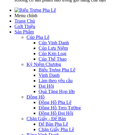
Menu chính
Trang Chủ
Giới Thiệu
Sản Phẩm
Cúp Pha Lê
Cúp Vinh Danh
Cúp Lưu Niệm
Cúp Kim Loại
Cúp Thể Thao
Kỷ Niệm Chương
Biểu Trưng Pha Lê
Vinh Danh
Làm theo yêu cầu
Đại Hội
Quà Tặng Họp lớp
Đồng Hồ
Đồng Hồ Pha Lê
Đồng Hồ Treo Tường
Đồng Hồ Đại Hội
Chặn Giấy - Để Bàn
Để Bàn Pha Lê
Chặn Giấy Pha Lê
Bảng Vinh Danh