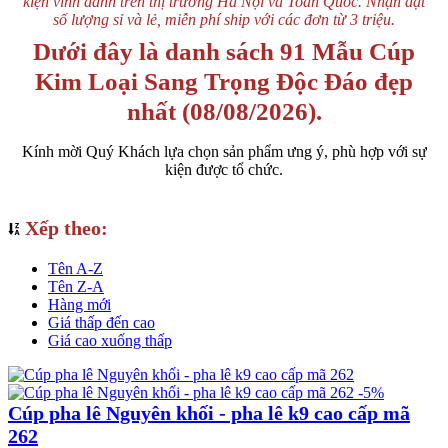
kiện vinh danh trên thị trường Hà Nội và Toàn Quốc. Nhận đặt
số lượng sỉ và lẻ, miễn phí ship với các đơn từ 3 triệu.
Dưới đây là danh sách 91 Mẫu Cúp
Kim Loại Sang Trọng Độc Đáo đẹp
nhất (08/08/2026).
Kính mời Quý Khách lựa chọn sản phẩm ưng ý, phù hợp với sự
kiện được tổ chức.
Xếp theo:
Tên A-Z
Tên Z-A
Hàng mới
Giá thấp đến cao
Giá cao xuống thấp
-5%
Cúp pha lê Nguyên khối - pha lê k9 cao cấp mã
262