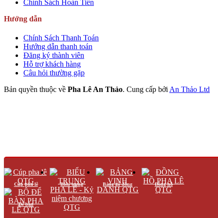
Chính Sách Hoàn Tiền
Hướng dẫn
Chính Sách Thanh Toán
Hướng dẫn thanh toán
Đăng ký thành viên
Hỗ trợ khách hàng
Câu hỏi thường gặp
Bản quyền thuộc về
Pha Lê An Thảo
.
Cung cấp bởi
An Thảo Ltd
Cúp pha lê
Biểu trưng
Bảng gỗ đồng
Đồng hồ
Để bàn