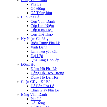
Pha Lê
Gỗ Đồng
Gỗ Tráng kim
Cúp Pha Lê
Cúp Vinh Danh
Cúp Lưu Niệm
Cúp Kim Loại
Cúp Thể Thao
Kỷ Niệm Chương
Biểu Trưng Pha Lê
Vinh Danh
Làm theo yêu cầu
Đại Hội
Quà Tặng Họp lớp
Đồng Hồ
Đồng Hồ Pha Lê
Đồng Hồ Treo Tường
Đồng Hồ Đại Hội
Chặn Giấy - Để Bàn
Để Bàn Pha Lê
Chặn Giấy Pha Lê
Bảng Vinh Danh
Pha Lê
Gỗ Đồng