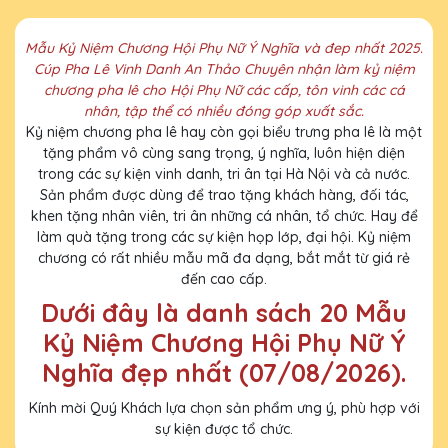
Mẫu Kỷ Niệm Chương Hội Phụ Nữ Ý Nghĩa và đep nhất 2025.
Cúp Pha Lê Vinh Danh An Thảo Chuyên nhận làm kỷ niệm
chương pha lê cho Hội Phụ Nữ các cấp, tôn vinh các cá
nhân, tập thể có nhiều đóng góp xuất sắc.
Kỷ niệm chương pha lê hay còn gọi biểu trưng pha lê là một
tặng phẩm vô cùng sang trọng, ý nghĩa, luôn hiện diện
trong các sự kiện vinh danh, tri ân tại Hà Nội và cả nước.
Sản phẩm được dùng để trao tặng khách hàng, đối tác,
khen tặng nhân viên, tri ân những cá nhân, tổ chức. Hay để
làm quà tặng trong các sự kiện họp lớp, đại hội. Kỷ niệm
chương có rất nhiều mẫu mã đa dạng, bắt mắt từ giá rẻ
đến cao cấp.
Dưới đây là danh sách 20 Mẫu
Kỷ Niệm Chương Hội Phụ Nữ Ý
Nghĩa đẹp nhất (07/08/2026).
Kính mời Quý Khách lựa chọn sản phẩm ưng ý, phù hợp với
sự kiện được tổ chức.