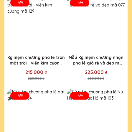
-5%
-5%
Kỷ niệm chương pha lê tròn
Mẫu Kỷ niệm chương nhọn
mặt trời - viền kim cương
- pha lê giá rẻ và đẹp mã
mã 129
077
215.000 ₫
225.000 ₫
220.000 ₫
230.000 ₫
-5%
-5%