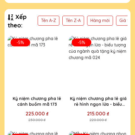
Xếp
Tên A-Z
Tên Z-A
Hàng mới
Giá thấ
theo:
-5%
-5%
Kỷ niệm chương pha lê
Kỷ niệm chương pha lê giá
cánh buồm mã 173
rẻ hình ngọn lửa - biểu
tượng của ngành quà tặng
225.000 ₫
215.000 ₫
kỷ niệm chương mã 024
230.000 ₫
220.000 ₫