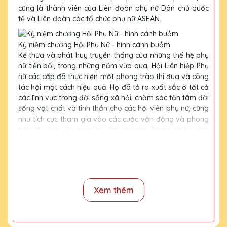
cũng là thành viên của Liên đoàn phụ nữ Dân chủ quốc
tế và Liên đoàn các tổ chức phụ nữ ASEAN.
Kỷ niệm chương Hội Phụ Nữ - hình cánh buồm
Kế thừa và phát huy truyền thống của những thế hệ phụ
nữ tiền bối, trong những năm vừa qua, Hội Liên hiệp Phụ
nữ các cấp đã thực hiện một phong trào thi đua và công
tác hội một cách hiệu quả. Họ đã tỏ ra xuất sắc ở tất cả
các lĩnh vực trong đời sống xã hội, chăm sóc tận tâm đời
sống vật chất và tinh thần cho các hội viên phụ nữ, cũng
như tích cực tham gia vào các cuộc vận động và phong
trào thi đua yêu nước tại địa phương. Trong nhiều năm
liên tiếp, Hội Liên hiệp Phụ nữ đã đứng đầu cụm thi đua
các huyện ngoại thành. Điều này đã dẫn đến việc tôn
vinh nhiều tập thể và cá nhân phụ nữ có đóng góp xuất
sắc, nổi bật, và được coi là những tấm gương tiêu biểu
tại mọi cấp.
Xem thêm
Kỷ niệm chương Hội Phụ Nữ - hình ngọn lửa
Việc tặng kỷ niệm chương cho hội phụ nữ có ý nghĩa