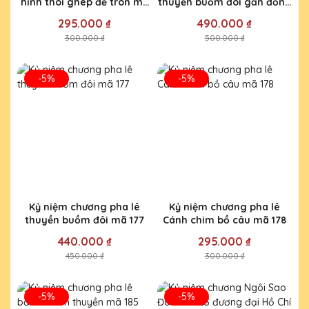
hình thoi ghép đế tròn mã
thuyền buồm đôi gắn đồng
119
hồ mã 133
295.000 ₫
490.000 ₫
300.000 ₫
500.000 ₫
-5%
-5%
Kỷ niệm chương pha lê
Kỷ niệm chương pha lê
thuyền buồm đôi mã 177
Cánh chim bồ câu mã 178
440.000 ₫
295.000 ₫
450.000 ₫
300.000 ₫
-5%
-5%