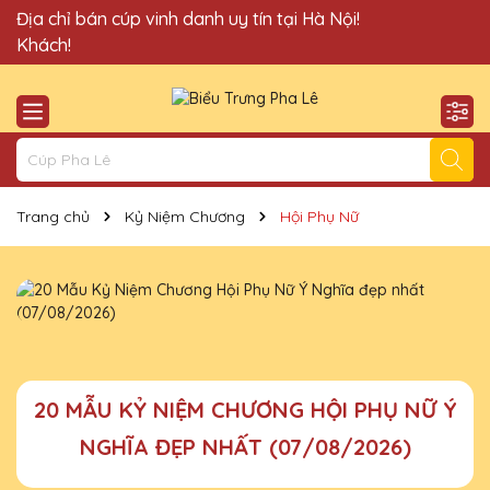
Quà Tặng Cúp Pha Lê Vinh Danh An Thảo xin chào Quý
Địa chỉ bán cúp vinh danh uy tín tại Hà Nội!
Khách!
Trang chủ
Kỷ Niệm Chương
Hội Phụ Nữ
20 MẪU KỶ NIỆM CHƯƠNG HỘI PHỤ NỮ Ý
NGHĨA ĐẸP NHẤT (07/08/2026)