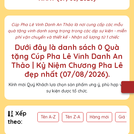
Cúp Pha Lê Vinh Danh An Thảo là nơi cung cấp các mẫu
quà tặng vinh danh sang trọng trong các dịp sự kiện - miễn
phí vận chuyển và thiết kế - Nhận số lượng từ 1 chiếc
Dưới đây là danh sách 0 Quà
tặng Cúp Pha Lê Vinh Danh An
Thảo | Kỷ Niệm Chương Pha Lê
đẹp nhất (07/08/2026).
Kính mời Quý Khách lựa chọn sản phẩm ưng ý, phù hợp với
sự kiện được tổ chức.
Xếp
Tên A-Z
Tên Z-A
Hàng mới
Giá thấ
theo: