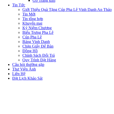
Gỗ Tráng kim
Tin Tức
Giới Thiệu Quà Tặng Cúp Pha Lê Vinh Danh An Thảo
Tin Mới
Tin tổng hợp
Khuyến mại
Kỷ Niệm Chương
Biểu Trưng Pha Lê
Cúp Pha Lê
Bảng Vinh Danh
Chặn Giấy Để Bàn
Đồng Hồ
Chính Sách Đổi Trả
Quy Trình Đặt Hàng
Câu hỏi thường gặp
Thư Viện Ảnh
Liên Hệ
Đặt Lịch Khảo Sát