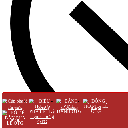
Cúp pha lê
Biểu trưng
Bảng gỗ đồng
Đồng hồ
Để bàn