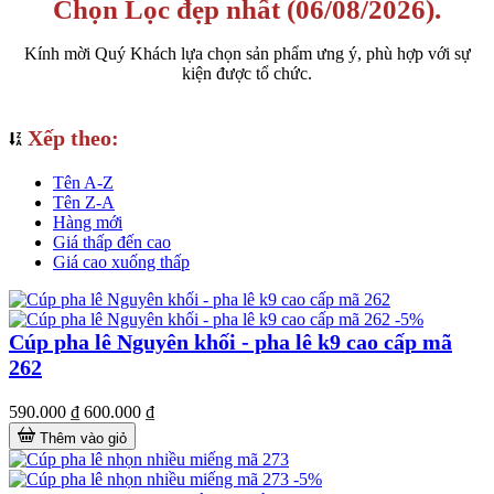
Chọn Lọc đẹp nhất (06/08/2026).
Kính mời Quý Khách lựa chọn sản phẩm ưng ý, phù hợp với sự
kiện được tổ chức.
Xếp theo:
Tên A-Z
Tên Z-A
Hàng mới
Giá thấp đến cao
Giá cao xuống thấp
-5%
Cúp pha lê Nguyên khối - pha lê k9 cao cấp mã
262
590.000 ₫
600.000 ₫
Thêm vào giỏ
-5%