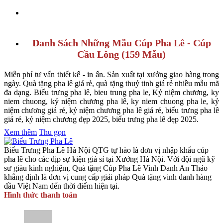
Danh Sách Những Mẫu Cúp Pha Lê - Cúp
Cầu Lông (159 Mẫu)
Miễn phí tư vấn thiết kế - in ấn. Sản xuất tại xưởng giao hàng trong
ngày. Quà tặng pha lê giá rẻ, quà tặng thuỷ tinh giá rẻ nhiều mẫu mã
đa dạng. Biểu trưng pha lê, bieu trung pha le, Kỷ niệm chương, ky
niem chuong, kỷ niệm chương pha lê, ky niem chuong pha le, kỷ
niệm chương giá rẻ, kỷ niệm chương pha lê giá rẻ, biểu trưng pha lê
giá rẻ, kỷ niệm chương đẹp 2025, biểu trưng pha lê đẹp 2025.
Xem thêm
Thu gọn
Biểu Trưng Pha Lê Hà Nội QTG tự hào là đơn vị nhập khẩu cúp
pha lê cho các dịp sự kiện giá sỉ tại Xưởng Hà Nội. Với đội ngũ kỹ
sư giàu kinh nghiệm, Quà tặng Cúp Pha Lê Vinh Danh An Thảo
khẳng định là đơn vị cung cấp giải pháp Quà tặng vinh danh hàng
đầu Việt Nam đến thời điểm hiện tại.
Hình thức thanh toán