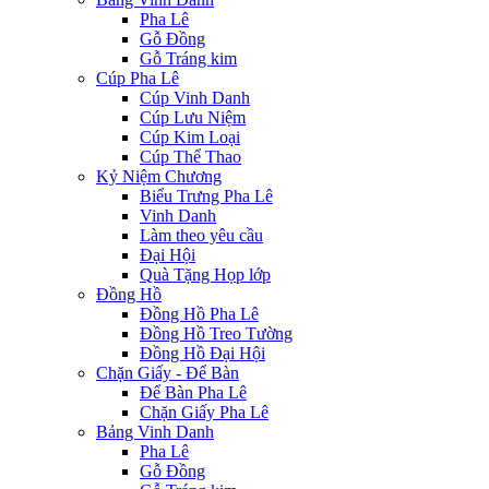
Pha Lê
Gỗ Đồng
Gỗ Tráng kim
Cúp Pha Lê
Cúp Vinh Danh
Cúp Lưu Niệm
Cúp Kim Loại
Cúp Thể Thao
Kỷ Niệm Chương
Biểu Trưng Pha Lê
Vinh Danh
Làm theo yêu cầu
Đại Hội
Quà Tặng Họp lớp
Đồng Hồ
Đồng Hồ Pha Lê
Đồng Hồ Treo Tường
Đồng Hồ Đại Hội
Chặn Giấy - Để Bàn
Để Bàn Pha Lê
Chặn Giấy Pha Lê
Bảng Vinh Danh
Pha Lê
Gỗ Đồng