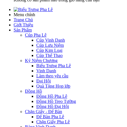
Menu chính
Trang Chủ
Giới Thiệu
Sản Phẩm
Cúp Pha Lê
Cúp Vinh Danh
Cúp Lưu Niệm
Cúp Kim Loại
Cúp Thể Thao
Kỷ Niệm Chương
Biểu Trưng Pha Lê
Vinh Danh
Làm theo yêu cầu
Đại Hội
Quà Tặng Họp lớp
Đồng Hồ
Đồng Hồ Pha Lê
Đồng Hồ Treo Tường
Đồng Hồ Đại Hội
Chặn Giấy - Để Bàn
Để Bàn Pha Lê
Chặn Giấy Pha Lê
Bảng Vinh Danh