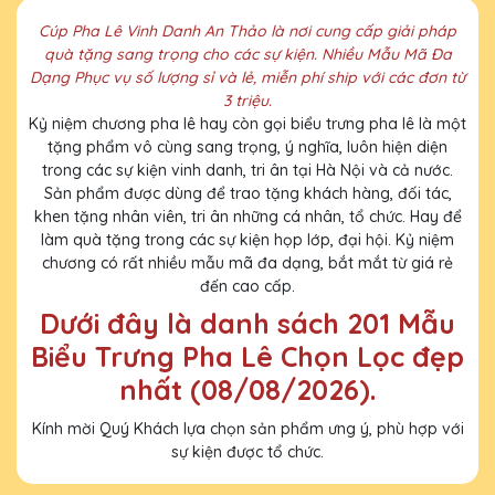
Cúp Pha Lê Vinh Danh An Thảo là nơi cung cấp giải pháp
quà tặng sang trọng cho các sự kiện. Nhiều Mẫu Mã Đa
Dạng Phục vụ số lượng sỉ và lẻ, miễn phí ship với các đơn từ
3 triệu.
Kỷ niệm chương pha lê hay còn gọi biểu trưng pha lê là một
tặng phẩm vô cùng sang trọng, ý nghĩa, luôn hiện diện
trong các sự kiện vinh danh, tri ân tại Hà Nội và cả nước.
Sản phẩm được dùng để trao tặng khách hàng, đối tác,
khen tặng nhân viên, tri ân những cá nhân, tổ chức. Hay để
làm quà tặng trong các sự kiện họp lớp, đại hội. Kỷ niệm
chương có rất nhiều mẫu mã đa dạng, bắt mắt từ giá rẻ
đến cao cấp.
Dưới đây là danh sách 201 Mẫu
Biểu Trưng Pha Lê Chọn Lọc đẹp
nhất (08/08/2026).
Kính mời Quý Khách lựa chọn sản phẩm ưng ý, phù hợp với
sự kiện được tổ chức.