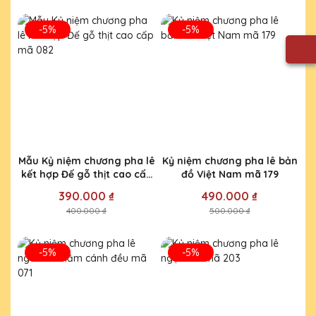
-5%
-5%
Mẫu Kỷ niệm chương pha lê
Kỷ niệm chương pha lê bản
kết hợp Đế gỗ thịt cao cấp
đồ Việt Nam mã 179
mã 082
390.000 ₫
490.000 ₫
400.000 ₫
500.000 ₫
-5%
-5%