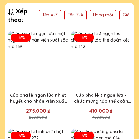
Xếp
Tên A-Z
Tên Z-A
Hàng mới
Giá thấ
theo:
-5%
-5%
Cúp pha lê ngọn lửa nhiệt
Cúp pha lê 3 ngọn lửa -
huyết cho nhân viên xuất
chúc mừng tập thể đoàn
sắc mã 139
kết mã 142
275.000 ₫
410.000 ₫
280.000 ₫
420.000 ₫
-5%
-5%