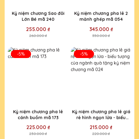
Kỷ niệm chương Sao đôi
Kỷ niệm chương pha lê 2
Lớn Bé mã 240
mảnh ghép mã 054
255.000 ₫
345.000 ₫
260.000 ₫
350.000 ₫
-5%
-5%
Kỷ niệm chương pha lê
Kỷ niệm chương pha lê giá
cánh buồm mã 173
rẻ hình ngọn lửa - biểu
tượng của ngành quà tặng
225.000 ₫
215.000 ₫
kỷ niệm chương mã 024
230.000 ₫
220.000 ₫