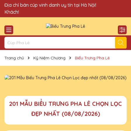
Quà Tặng Cúp Pha Lê Vinh Danh An Thảo xin chào Quý
Địa chỉ bán cúp vinh danh uy tín tại Hà Nội!
Khách!
Trang chủ
Kỷ Niệm Chương
Biểu Trưng Pha Lê
201 MẪU BIỂU TRƯNG PHA LÊ CHỌN LỌC
ĐẸP NHẤT (08/08/2026)