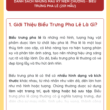
DANH SÁCH NHỮNG MẪU KỶ NIỆM CHƯƠNG - BIỂU
TRƯNG PHA LÊ (201 MẪU)
1. Giới Thiệu Biểu Trưng Pha Lê Là Gì?
Biểu trưng pha lê
là những mô hình, tượng hay vật
phẩm được làm từ chất liệu pha lê. Pha lê là một loại
thủy tinh cao cấp, có khả năng tạo ra hiện tượng phản
xạ và phân tán ánh sáng, tạo nên những hiệu ứng sáng
rực rỡ và lấp lánh. Do đó, biểu trưng pha lê thường có vẻ
đẹp lộng lẫy và thu hút ánh nhìn.
Biểu trưng pha lê có thể có
nhiều hình dạng và kích
thước
khác nhau, từ nhỏ nhắn như viên đá, đến lớn hơn
như mô hình hoặc tượng. Chúng thường được sử dụng
làm vật trang trí, quà tặng hoặc bộ sưu tập
. Biểu
trưng pha lê cũng thường có
ý nghĩa tượng trưng, đại
diện cho sự may mắn, tình yêu, hy vọng, thành công
và nhiều ý nghĩa khác
.