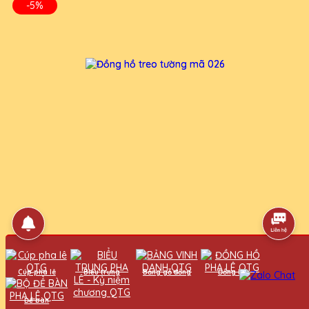
-5%
Cúp pha lê
Biểu trưng
Bảng gỗ đồng
Đồng hồ
Đồng hồ treo tường mã 026
Để bàn