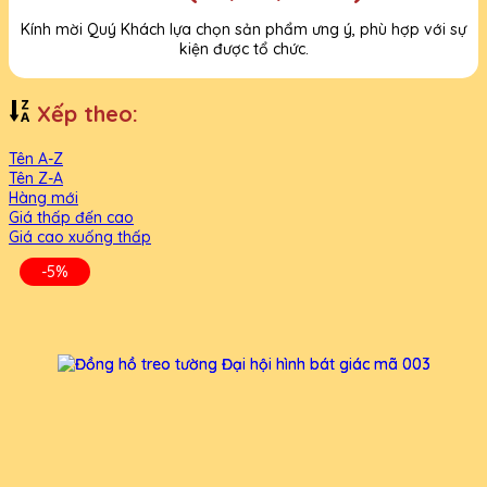
Kính mời Quý Khách lựa chọn sản phẩm ưng ý, phù hợp với sự
kiện được tổ chức.
Xếp theo:
Tên A-Z
Tên Z-A
Hàng mới
Giá thấp đến cao
Giá cao xuống thấp
-5%