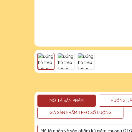
MÔ TẢ SẢN PHẨM
HƯỚNG DẪ
GIÁ SẢN PHẨM THEO SỐ LƯỢNG
Mô tả ngắn về sản phẩm kỷ niệm chương QTG l