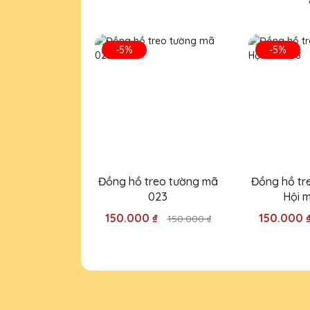
Thiết kế kỷ niệm chương của
-5%
-5%
Nguyễn Thị Lan
27/11/2025
Cúp pha lê của Quà Tặng Pha
Dương Thị Nga
27/11/2025
Đồng hồ treo tường mã
Đồng hồ tr
023
Hội 
Cúp pha lê của Quà Tặng Pha
150.000 ₫
150.000 
150.000 ₫
Hồ Văn Bình
27/11/2025
Tôi rất ấn tượng với những 