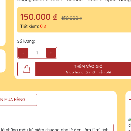
150.000 ₫
150.000 ₫
Tiết kiệm:
0 ₫
Số lượng:
-
+
THÊM VÀO GIỎ
Giao hàng tận nơi miễn phí
N MUA HÀNG
à những mẫu kỷ niệm chương pha lê đẹp, làm tỉ mỉ tinh