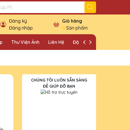
Đăng ký
Giỏ hàng
Đăng nhập
0
Sản phẩm
ặp
Thư Viện Ảnh
Liên Hệ
Đặt Lịch Khảo Sát
CHÚNG TÔI LUÔN SẴN SÀNG
ĐỂ GIÚP ĐỠ BẠN
le