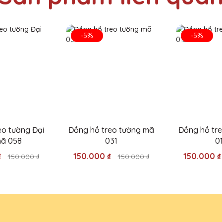
 Quà Tặng Pha Lê QTG rất tinh tế và độc đáo. Rất hài lòng với sản
-5%
-5%
 Lê QTG thực sự là một lựa chọn hoàn hảo cho các sự kiện quan tr
eo tường Đại
Đồng hồ treo tường mã
Đồng hồ tr
mã 058
031
0
 Lê QTG thực sự rất đáng tiền. Chất lượng và mẫu mã đều rất tuyệt
₫
150.000 ₫
150.000 
150.000 ₫
150.000 ₫
chiếc cúp pha lê của Quà Tặng Pha Lê QTG. Chúng thực sự đẹp và sa