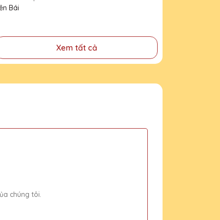
tỉnh Yên Bái
Xem tất cả
ủa chúng tôi.