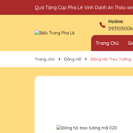
Quà Tặng Cúp Pha Lê Vinh Danh An Thảo xi
Địa chỉ bán cúp vinh danh uy tín tại Hà Nội!
Holine:
093105006
Trang Chủ
Gi
Trang chủ
Đồng Hồ
Đồng Hồ Treo Tường