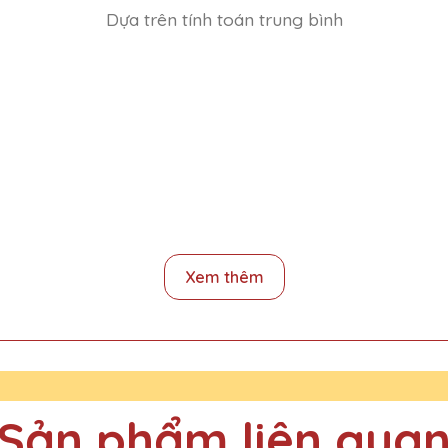
Dựa trên tính toán trung bình
ê QTG không chỉ đẹp mà còn mang lại giá trị tinh thần lớn cho người
Xem thêm
ng Pha Lê QTG rất tốt, thiết kế đẹp và sang trọng. Sẽ tiếp tục ủng 
Sản phẩm liên qua