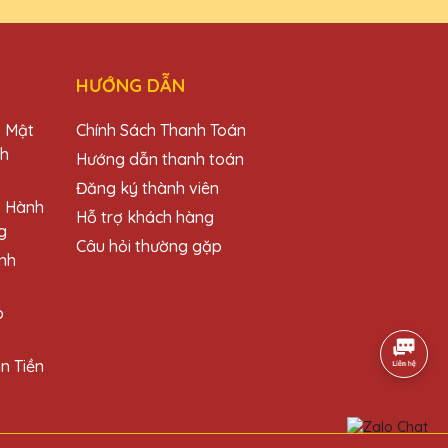
HƯỚNG DẪN
.
o Mật
Chính Sách Thanh Toán
ch
Hướng dẫn thanh toán
Đăng ký thành viên
o Hành
Hỗ trợ khách hàng
g
Câu hỏi thường gặp
 Thật tuyệt vời!
nh
o
n Tiền
lượng!