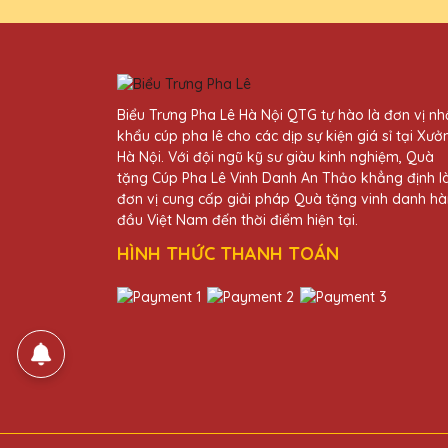
Đặng Thị Lan
27/11/2025
Biểu Trưng Pha Lê Hà Nội QTG tự hào là đơn vị n
Cúp pha lê tại Quà Tặng Pha
khẩu cúp pha lê cho các dịp sự kiện giá sỉ tại Xưở
Hà Nội. Với đội ngũ kỹ sư giàu kinh nghiệm, Quà
tặng Cúp Pha Lê Vinh Danh An Thảo khẳng định l
Lê Thị Yên
đơn vị cung cấp giải pháp Quà tặng vinh danh h
27/11/2025
đầu Việt Nam đến thời điểm hiện tại.
HÌNH THỨC THANH TOÁN
Dịch vụ của Quà Tặng Pha Lê
Trần Văn Trí
27/11/2025
Tôi rất hài lòng với cúp ph