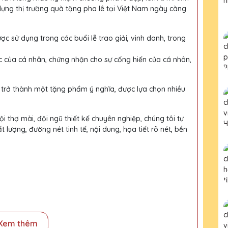
dựng thị trường quà tặng pha lê tại Việt Nam ngày càng
ợc sử dụng trong các buổi lễ trao giải, vinh danh, trong
c của cá nhân, chứng nhận cho sự cống hiến của cá nhân,
 trở thành một tặng phẩm ý nghĩa, được lựa chọn nhiều
i thợ mài, đội ngũ thiết kế chuyên nghiệp, chúng tôi tự
ượng, đường nét tinh tế, nội dung, họa tiết rõ nét, bền
Xem thêm