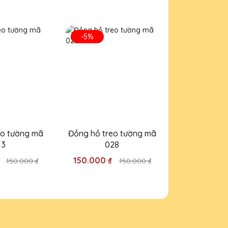
 phẩm.
-5%
-5%
ọng!
eo tường mã
Đồng hồ treo tường mã
Đồng hồ tre
13
028
01
 vời!
₫
150.000 ₫
150.000 ₫
150.000 ₫
150.000 ₫
ng trọng!