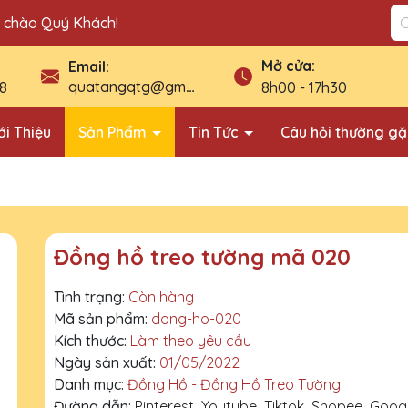
n chào Quý Khách!
Mở cửa:
Email:
quatangqtg@gmail.com
8
8h00 - 17h30
ới Thiệu
Sản Phẩm
Tin Tức
Câu hỏi thường g
Đồng hồ treo tường mã 020
Tình trạng:
Còn hàng
Mã sản phẩm:
dong-ho-020
Kích thước:
Làm theo yêu cầu
Ngày sản xuất:
01/05/2022
Danh mục:
Đồng Hồ - Đồng Hồ Treo Tường
Đường dẫn:
Pinterest
Youtube
Tiktok
Shopee
Goog