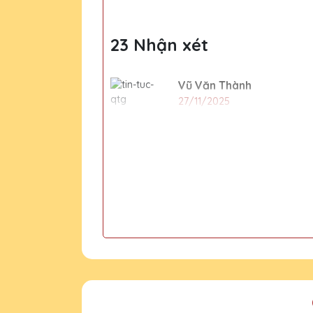
23 Nhận xét
Vũ Văn Thành
27/11/2025
Cúp pha lê từ Quà Tặng Pha L
ty.
Dương Văn Khoa
27/11/2025
Chất lượng pha lê của Quà Tặ
Ngô Thị Thanh
27/11/2025