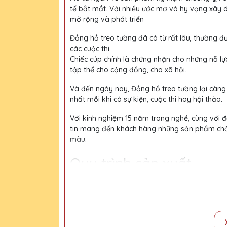
tế bắt mắt. Với nhiều ước mơ và hy vọng xây 
mở rộng và phát triển
Đồng hồ treo tường đã có từ rất lâu, thường đư
các cuộc thi.
Chiếc cúp chính là chứng nhận cho những nỗ lự
tập thể cho cộng đồng, cho xã hội.
Và đến ngày nay, Đồng hồ treo tường lại càng
nhất mỗi khi có sự kiện, cuộc thi hay hội thảo.
Với kinh nghiệm 15 năm trong nghề, cùng với độ
tin mang đến khách hàng những sản phẩm chất l
màu.
Quy trình sản xuất
Bước 1:
Tiếp nhận yêu cầu khách hàng
Bước 2:
Bộ phận thiết kế vẽ phác họa
Bước 3:
Gửi bản vẽ, báo giá khách duyệt