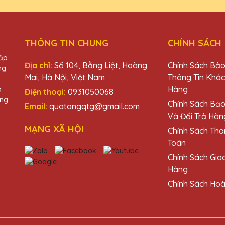
THÔNG TIN CHUNG
CHÍNH SÁCH
hập
 Lê QTG không chỉ đẹp mà còn rất bền, xứng đáng với giá trị của nó
Địa chỉ:
Số 104, Bằng Liệt, Hoàng
Chính Sách Bả
ng
Mai, Hà Nội, Việt Nam
Thông Tin Khá
Hàng
à
Điện thoại:
0931050068
àng
Chính Sách Bả
Email:
quatangqtg@gmail.com
Và Đổi Trả Hàn
 QTG rất chuyên nghiệp, cúp pha lê đẹp và giao hàng nhanh chóng.
MẠNG XÃ HỘI
Chính Sách Tha
Toán
Chính Sách Gia
Hàng
Chính Sách Hoà
a lê của Quà Tặng Pha Lê QTG. Chúng không chỉ đẹp mà còn rất chất 