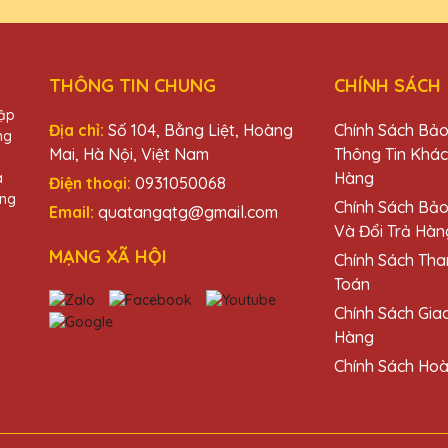
Lê QTG rất nhiệt tình và hỗ trợ hết mình trong suốt quá trình đặt
THÔNG TIN CHUNG
CHÍNH SÁCH
hập
Địa chỉ:
Số 104, Bằng Liệt, Hoàng
Chính Sách Bả
ng
Mai, Hà Nội, Việt Nam
Thông Tin Khá
Hàng
à
Điện thoại:
0931050068
ơng pha lê của Quà Tặng Pha Lê QTG! Thiết kế tinh xảo và đẹp mắt, 
àng
Chính Sách Bả
Email:
quatangqtg@gmail.com
Và Đổi Trả Hàn
MẠNG XÃ HỘI
Chính Sách Tha
Toán
Chính Sách Gia
à Tặng Pha Lê QTG đúng là món quà hoàn hảo cho các dịp đặc biệt
Hàng
Chính Sách Hoà