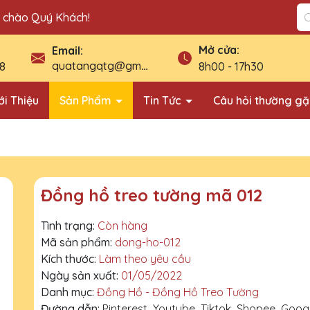
n chào Quý Khách!
Mở cửa:
Email:
quatangqtg@gmail.com
8
8h00 - 17h30
ới Thiệu
Sản Phẩm
Tin Tức
Câu hỏi thường g
Đồng hồ treo tường mã 012
Tình trạng:
Còn hàng
Mã sản phẩm:
dong-ho-012
Kích thước:
Làm theo yêu cầu
Ngày sản xuất:
01/05/2022
Danh mục:
Đồng Hồ - Đồng Hồ Treo Tường
Đường dẫn:
Pinterest
Youtube
Tiktok
Shopee
Goog