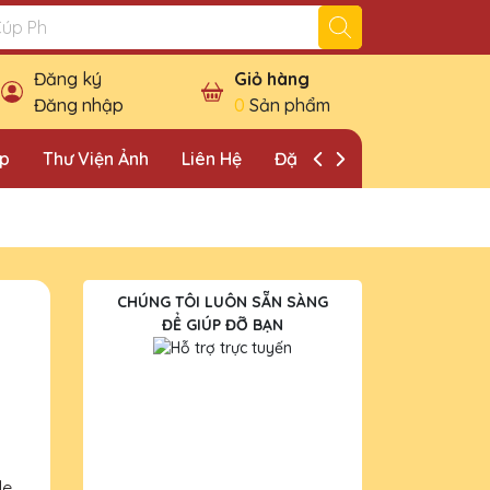
Đăng ký
Giỏ hàng
Đăng nhập
0
Sản phẩm
ặp
Thư Viện Ảnh
Liên Hệ
Đặt Lịch Khảo Sát
CHÚNG TÔI LUÔN SẴN SÀNG
ĐỂ GIÚP ĐỠ BẠN
le