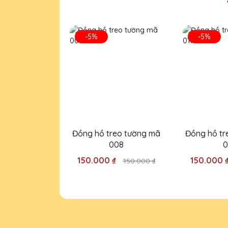
27/11/2025
Đây là lần thứ hai mình đặt 
-5%
-5%
Đặng Thị Lan
27/11/2025
Mình đã đặt một số lượng lớ
QTG!
Đồng hồ treo tường mã
Đồng hồ tr
Hồ Văn Khánh
008
0
27/11/2025
150.000 ₫
150.000 
150.000 ₫
Mình đã đặt làm cúp pha lê tạ
hợp lý nữa!
Trần Văn Quý