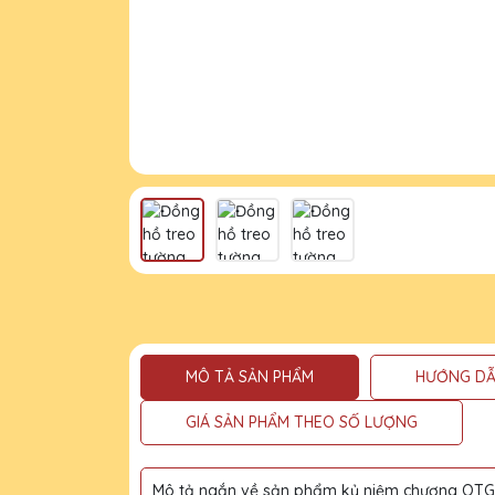
MÔ TẢ SẢN PHẨM
HƯỚNG DẪ
GIÁ SẢN PHẨM THEO SỐ LƯỢNG
Mô tả ngắn về sản phẩm kỷ niệm chương QTG l