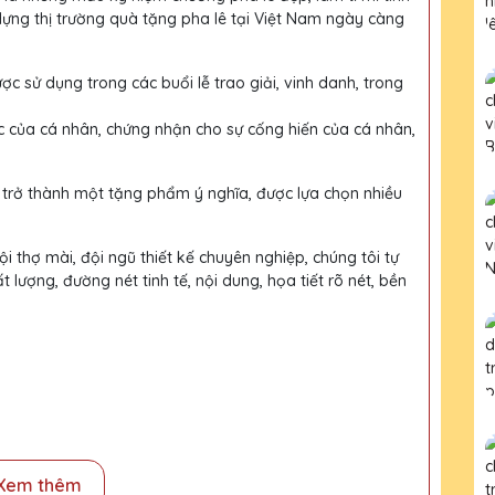
dựng thị trường quà tặng pha lê tại Việt Nam ngày càng
ợc sử dụng trong các buổi lễ trao giải, vinh danh, trong
c của cá nhân, chứng nhận cho sự cống hiến của cá nhân,
 trở thành một tặng phẩm ý nghĩa, được lựa chọn nhiều
i thợ mài, đội ngũ thiết kế chuyên nghiệp, chúng tôi tự
ượng, đường nét tinh tế, nội dung, họa tiết rõ nét, bền
Xem thêm