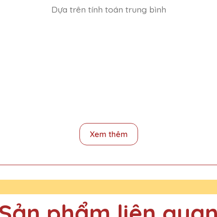
Dựa trên tính toán trung bình
ê QTG không chỉ đẹp mà còn mang lại giá trị tinh thần lớn cho người
Xem thêm
ại Quà Tặng Pha Lê QTG và rất ấn tượng với chất lượng và thiết kế
Sản phẩm liên qua