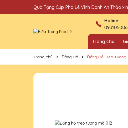
Quà Tặng Cúp Pha Lê Vinh Danh An Thảo xi
Địa chỉ bán cúp vinh danh uy tín tại Hà Nội!
Holine:
093105006
Trang Chủ
Gi
Trang chủ
Đồng Hồ
Đồng Hồ Treo Tường