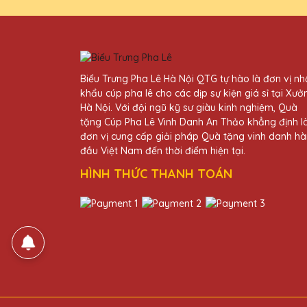
27/11/2025
Nhân viên của Quà Tặng Pha 
Biểu Trưng Pha Lê Hà Nội QTG tự hào là đơn vị n
Vũ Văn Trung
khẩu cúp pha lê cho các dịp sự kiện giá sỉ tại Xưở
27/11/2025
Hà Nội. Với đội ngũ kỹ sư giàu kinh nghiệm, Quà
tặng Cúp Pha Lê Vinh Danh An Thảo khẳng định l
Rất hài lòng với kỷ niệm chư
đơn vị cung cấp giải pháp Quà tặng vinh danh h
đầu Việt Nam đến thời điểm hiện tại.
Vũ Văn Nam
HÌNH THỨC THANH TOÁN
27/11/2025
Kỷ niệm chương pha lê từ Qu
Vũ Văn Phú
27/11/2025