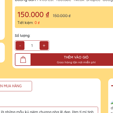
150.000 ₫
150.000 ₫
Tiết kiệm:
0 ₫
Số lượng:
-
+
THÊM VÀO GIỎ
Giao hàng tận nơi miễn phí
N MUA HÀNG
à những mẫu kỷ niệm chương pha lê đẹp, làm tỉ mỉ tinh