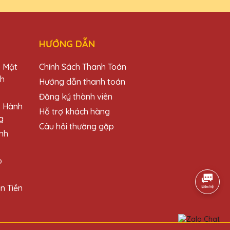
 hàng. Sản phẩm nhận được hoàn toàn như ý!
HƯỚNG DẪN
o Mật
Chính Sách Thanh Toán
ch
Hướng dẫn thanh toán
chất lượng tuyệt vời.
Đăng ký thành viên
o Hành
Hỗ trợ khách hàng
g
Câu hỏi thường gặp
nh
o
. Rất đáng tiền!
n Tiền