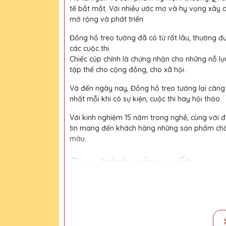
tế bắt mắt. Với nhiều ước mơ và hy vọng xây 
mở rộng và phát triển
Đồng hồ treo tường đã có từ rất lâu, thường đư
các cuộc thi.
Chiếc cúp chính là chứng nhận cho những nỗ lự
tập thể cho cộng đồng, cho xã hội.
Và đến ngày nay, Đồng hồ treo tường lại càng
nhất mỗi khi có sự kiện, cuộc thi hay hội thảo.
Với kinh nghiệm 15 năm trong nghề, cùng với độ
tin mang đến khách hàng những sản phẩm chất l
màu.
Quy trình sản xuất
Bước 1:
Tiếp nhận yêu cầu khách hàng
Bước 2:
Bộ phận thiết kế vẽ phác họa
Bước 3:
Gửi bản vẽ, báo giá khách duyệt