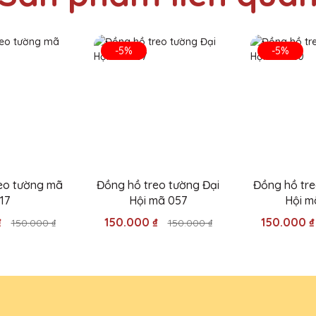
hàng tại Quà Tặng Pha Lê QTG và lần nào cũng hài lòng về chất lượng
-5%
-5%
n cúp pha lê cho sự kiện cuối năm của công ty và tất cả đều rất đ
eo tường mã
Đồng hồ treo tường Đại
Đồng hồ tre
17
Hội mã 057
Hội m
₫
150.000 ₫
150.000 
150.000 ₫
150.000 ₫
i Quà Tặng Pha Lê QTG cho lễ trao giải của công ty và rất ấn tượng v