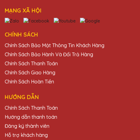
tượng với thiết kế và chất lượng. Cảm ơn
Quà Tặng Pha Lê QTG!
MẠNG XÃ HỘI
Đặng Thị Bích
CHÍNH SÁCH
27/11/2025
Chính Sách Bảo Mật Thông Tin Khách Hàng
Chất lượng pha lê tại Quà Tặng Pha Lê QTG
Chính Sách Bảo Hành Và Đổi Trả Hàng
rất tốt, thiết kế đẹp và độc đáo. Rất hài lòng
Chính Sách Thanh Toán
với sản phẩm.
Chính Sách Giao Hàng
Chính Sách Hoàn Tiền
Lê Thị Vân
27/11/2025
HƯỚNG DẪN
Sản phẩm của Quà Tặng Pha Lê QTG không
Chính Sách Thanh Toán
chỉ đẹp mà còn mang lại giá trị tinh thần lớn
Hướng dẫn thanh toán
cho người nhận.
Đăng ký thành viên
Hỗ trợ khách hàng