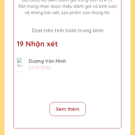
Đạt được số điểm đánh giá trung bình là 4.53.
Rất mong nhận được nhiều đánh giá và bình luận
về những bài viết, sản phẩm của chúng tôi.
Dựa trên tính toán trung bình
19 Nhận xét
Dương Văn Minh
27/11/2025
Thiết kế cúp pha lê tại Quà Tặng Pha Lê
QTG thật sự tinh tế và đẳng cấp. Rất tự hào
khi trao tặng những chiếc cúp này cho đối
tác và khách hàng của mình.
Xem thêm
Lê Thị Tâm
27/11/2025