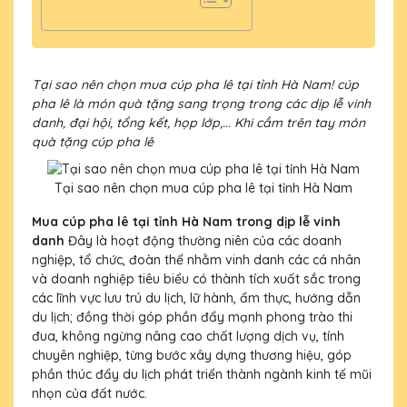
Tại sao nên chọn mua cúp pha lê tại tỉnh Hà Nam! cúp
pha lê là món quà tặng sang trọng trong các dịp lễ vinh
danh, đại hội, tổng kết, họp lớp,... Khi cầm trên tay món
quà tặng cúp pha lê
Tại sao nên chọn mua cúp pha lê tại tỉnh Hà Nam
Mua cúp pha lê tại tỉnh Hà Nam trong dịp lễ vinh
danh
Đây là hoạt động thường niên của các doanh
nghiệp, tổ chức, đoàn thể nhằm vinh danh các cá nhân
và doanh nghiệp tiêu biểu có thành tích xuất sắc trong
các lĩnh vực lưu trú du lịch, lữ hành, ẩm thực, hướng dẫn
du lịch; đồng thời góp phần đẩy mạnh phong trào thi
đua, không ngừng nâng cao chất lượng dịch vụ, tính
chuyên nghiệp, từng bước xây dựng thương hiệu, góp
phần thúc đẩy du lịch phát triển thành ngành kinh tế mũi
nhọn của đất nước.