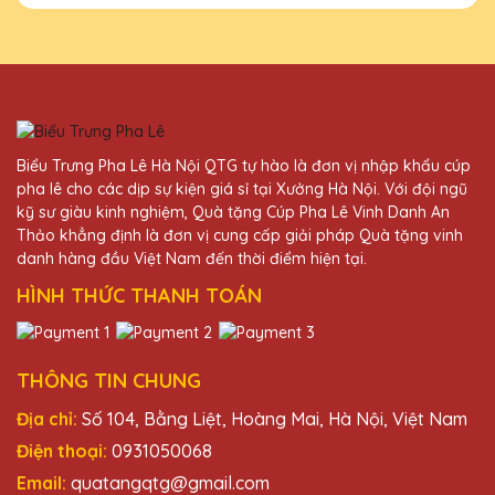
Tôi vừa nhận được lô cúp pha lê từ Quà Tặng
Pha Lê QTG và thực sự ấn tượng với chất
lượng và thiết kế tinh xảo. Đội ngũ nhân viên
rất chuyên nghiệp và nhiệt tình. Rất đáng tin
cậy!
Biểu Trưng Pha Lê Hà Nội QTG tự hào là đơn vị nhập khẩu cúp
Đặng Thị Kim
pha lê cho các dịp sự kiện giá sỉ tại Xưởng Hà Nội. Với đội ngũ
kỹ sư giàu kinh nghiệm, Quà tặng Cúp Pha Lê Vinh Danh An
27/11/2025
Thảo khẳng định là đơn vị cung cấp giải pháp Quà tặng vinh
danh hàng đầu Việt Nam đến thời điểm hiện tại.
Chất lượng sản phẩm tuyệt vời, dịch vụ khách
hàng chu đáo. Quà Tặng Pha Lê QTG luôn là
HÌNH THỨC THANH TOÁN
lựa chọn hàng đầu của mình khi cần mua cúp
pha lê.
THÔNG TIN CHUNG
Dương Văn Đức
Địa chỉ:
Số 104, Bằng Liệt, Hoàng Mai, Hà Nội, Việt Nam
27/11/2025
Điện thoại:
0931050068
Đã nhận được kỷ niệm chương và rất ấn
Email:
quatangqtg@gmail.com