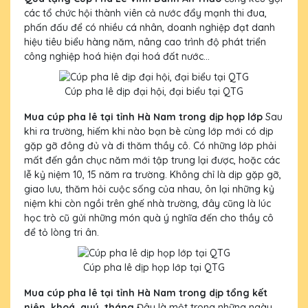
các tổ chức hội thành viên cả nước đẩy mạnh thi đua,
phấn đấu để có nhiều cá nhân, doanh nghiệp đạt danh
hiệu tiêu biểu hàng năm, nâng cao trình độ phát triển
công nghiệp hoá hiện đại hoá đất nước...
Cúp pha lê dịp đại hội, đại biểu tại QTG
Mua cúp pha lê tại tỉnh Hà Nam trong dịp họp lớp
Sau
khi ra trường, hiếm khi nào bạn bè cùng lớp mới có dịp
gặp gỡ đông đủ và đi thăm thầy cô. Có những lớp phải
mất đến gần chục năm mới tập trung lại được, hoặc các
lễ kỷ niệm 10, 15 năm ra trường. Không chỉ là dịp gặp gỡ,
giao lưu, thăm hỏi cuộc sống của nhau, ôn lại những kỷ
niệm khi còn ngồi trên ghế nhà trường, đây cũng là lúc
học trò cũ gửi những món quà ý nghĩa đến cho thầy cô
để tỏ lòng tri ân.
Cúp pha lê dịp họp lớp tại QTG
Mua cúp pha lê tại tỉnh Hà Nam trong dịp tổng kết
niên, khoá, quý, tháng
Đây là một trong những ngày