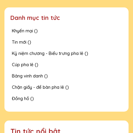
Danh mục tin tức
Khyến mại ()
Tin mới ()
Kỷ niệm chương - Biểu trưng pha lê ()
Cúp pha lê ()
Bảng vinh danh ()
Chặn giấy - để bàn pha lê ()
Đồng hồ ()
Tin tức nổi bật