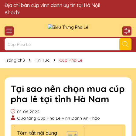
Quà Tặng Cúp Pha Lê Vinh Danh An Thảo xin chào Quý
Địa chỉ bán cúp vinh danh uy tín tại Hà Nội!
Khách!
Trang chủ
Tin Tức
Cúp Pha Lê
Tại sao nên chọn mua cúp
pha lê tại tỉnh Hà Nam
01-06-2022
Quà tặng Cúp Pha Lê Vinh Danh An Thảo
Tóm tắt nội dung