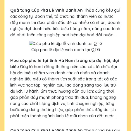
Quà tặng Cúp Pha Lê Vinh Danh An Thảo
cũng kêu gọi
các công ty, đoàn thể, tổ chức hội thành viên cả nước
đẩy mạnh thi đua, phấn đấu để có nhiều cá nhân, doanh
nghiệp đạt danh hiệu tiêu biểu hàng năm, nâng cao trình
độ phát triển công nghiệp hoá hiện đại hoá đất nước...
Cúp pha lê dịp lễ vinh danh tại QTG
Mua cúp pha lê tại tỉnh Hà Nam trong dịp đại hội, đại
biểu
Đây là hoạt động thường niên của các tổ chức đại
hội đại biểu nhằm vinh danh các cá nhân và doanh
nghiệp tiêu biểu có thành tích xuất sắc trong tất cả các
lĩnh vực học tập, nghiên cứu, lao động sáng tạo, lưu trú
du lịch, lữ hành, ẩm thực, hướng dẫn du lịch; đồng thời
góp phần đẩy mạnh phong trào thi đua, không ngừng
nâng cao chất lượng dịch vụ, tính chuyên nghiệp, từng
bước xây dựng thương hiệu, góp phần thúc đẩy du lịch
phát triển thành ngành kinh tế mũi nhọn của đất nước.
Quà tặng Cúp Pha Lê Vinh Danh An Thảo
cũng kêu gọi