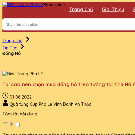
Menu chính
Trang Chủ
Giới Thiệu
Trang chủ
Tin Tức
Đồng Hồ
Tại sao nên chọn mua đồng hồ treo tường tại tỉnh Hà 
01-06-2022
Quà tặng Cúp Pha Lê Vinh Danh An Thảo
Tóm tắt nội dung
Tại sao nên chọn mua đồng hồ treo tường tại tỉnh Hà Giang! đồng h