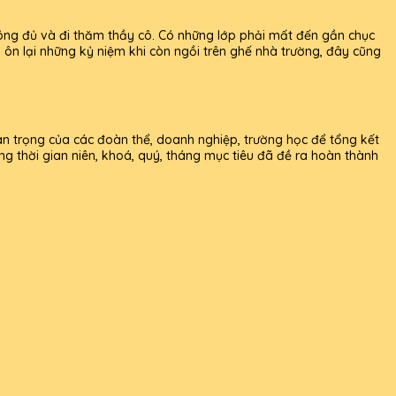
ông đủ và đi thăm thầy cô. Có những lớp phải mất đến gần chục
, ôn lại những kỷ niệm khi còn ngồi trên ghế nhà trường, đây cũng
an trọng của các đoàn thể, doanh nghiệp, trường học để tổng kết
g thời gian niên, khoá, quý, tháng mục tiêu đã đề ra hoàn thành