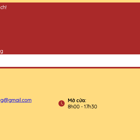
ch!
ng
tg@gmail.com
Mở cửa:
8h00 - 17h30