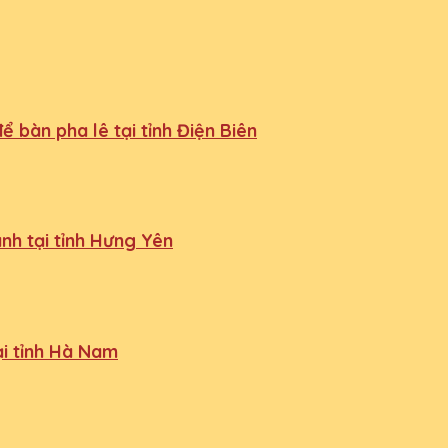
 bàn pha lê tại tỉnh Điện Biên
nh tại tỉnh Hưng Yên
ại tỉnh Hà Nam