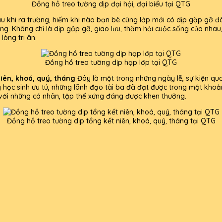
Đồng hồ treo tường dịp đại hội, đại biểu tại QTG
u khi ra trường, hiếm khi nào bạn bè cùng lớp mới có dịp gặp gỡ đ
ờng. Không chỉ là dịp gặp gỡ, giao lưu, thăm hỏi cuộc sống của nhau
lòng tri ân.
Đồng hồ treo tường dịp họp lớp tại QTG
niên, khoá, quý, tháng
Đây là một trong những ngày lễ, sự kiện qu
 học sinh ưu tú, những lãnh đạo tài ba đã đạt được trong một khoản
 với những cá nhân, tập thể xứng đáng được khen thưởng.
Đồng hồ treo tường dịp tổng kết niên, khoá, quý, tháng tại QTG