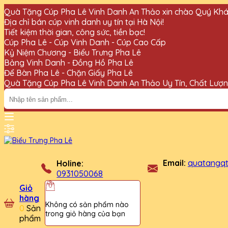
Quà Tặng Cúp Pha Lê Vinh Danh An Thảo xin chào Quý Khá
Địa chỉ bán cúp vinh danh uy tín tại Hà Nội!
Tiết kiệm thời gian, công sức, tiền bạc!
Cúp Pha Lê - Cúp Vinh Danh - Cúp Cao Cấp
Kỷ Niệm Chương - Biểu Trưng Pha Lê
Bảng Vinh Danh - Đồng Hồ Pha Lê
Để Bàn Pha Lê - Chặn Giấy Pha Lê
Quà Tặng Cúp Pha Lê Vinh Danh An Thảo Uy Tín, Chất Lượ
Email:
quatangq
Holine:
0931050068
Giỏ
hàng
Không có sản phẩm nào
0
Sản
trong giỏ hàng của bạn
phẩm