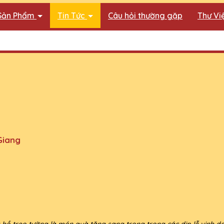
Sản Phẩm
Tin Tức
Câu hỏi thường gặp
Thư Vi
Giang
ồ treo tường là món quà tặng sang trọng trong các dịp lễ vinh danh