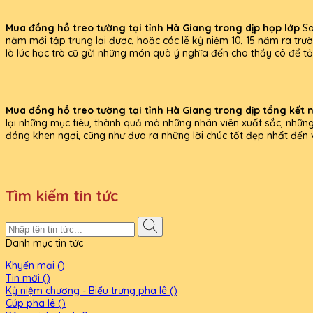
Mua đồng hồ treo tường tại tỉnh Hà Giang trong dịp họp lớp
Sa
năm mới tập trung lại được, hoặc các lễ kỷ niệm 10, 15 năm ra trư
là lúc học trò cũ gửi những món quà ý nghĩa đến cho thầy cô để tỏ 
Mua đồng hồ treo tường tại tỉnh Hà Giang trong dịp tổng kết 
lại những mục tiêu, thành quả mà những nhân viên xuất sắc, những
đáng khen ngợi, cũng như đưa ra những lời chúc tốt đẹp nhất đến
Tìm kiếm tin tức
Danh mục tin tức
Khyến mại ()
Tin mới ()
Kỷ niệm chương - Biểu trưng pha lê ()
Cúp pha lê ()