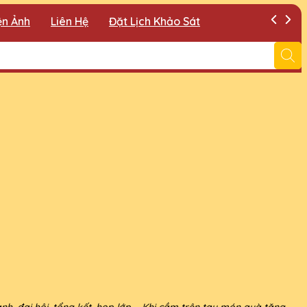
ện Ảnh
Liên Hệ
Đặt Lịch Khảo Sát
, đại hội, tổng kết, họp lớp,... Khi cầm trên tay món quà tặng