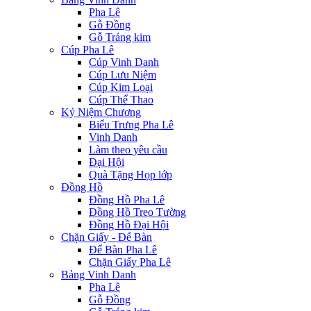
Pha Lê
Gỗ Đồng
Gỗ Tráng kim
Cúp Pha Lê
Cúp Vinh Danh
Cúp Lưu Niệm
Cúp Kim Loại
Cúp Thể Thao
Kỷ Niệm Chương
Biểu Trưng Pha Lê
Vinh Danh
Làm theo yêu cầu
Đại Hội
Quà Tặng Họp lớp
Đồng Hồ
Đồng Hồ Pha Lê
Đồng Hồ Treo Tường
Đồng Hồ Đại Hội
Chặn Giấy - Để Bàn
Để Bàn Pha Lê
Chặn Giấy Pha Lê
Bảng Vinh Danh
Pha Lê
Gỗ Đồng