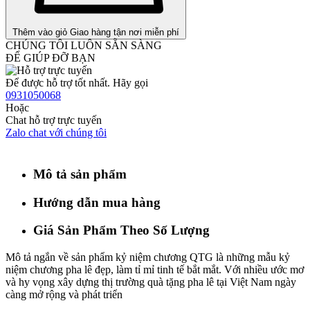
Thêm vào giỏ
Giao hàng tận nơi miễn phí
CHÚNG TÔI LUÔN SẴN SÀNG
ĐỂ GIÚP ĐỠ BẠN
Để được hỗ trợ tốt nhất. Hãy gọi
0931050068
Hoặc
Chat hỗ trợ trực tuyến
Zalo chat với chúng tôi
Mô tả sản phẩm
Hướng dẫn mua hàng
Giá Sản Phẩm Theo Số Lượng
Mô tả ngắn về sản phẩm kỷ niệm chương QTG là những mẫu kỷ
niệm chương pha lê đẹp, làm tỉ mỉ tinh tế bắt mắt. Với nhiều ước mơ
và hy vọng xây dựng thị trường quà tặng pha lê tại Việt Nam ngày
càng mở rộng và phát triển