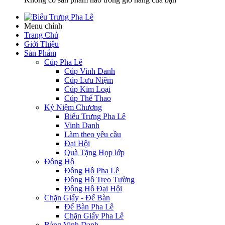
Menu chính
Trang Chủ
Giới Thiệu
Sản Phẩm
Cúp Pha Lê
Cúp Vinh Danh
Cúp Lưu Niệm
Cúp Kim Loại
Cúp Thể Thao
Kỷ Niệm Chương
Biểu Trưng Pha Lê
Vinh Danh
Làm theo yêu cầu
Đại Hội
Quà Tặng Họp lớp
Đồng Hồ
Đồng Hồ Pha Lê
Đồng Hồ Treo Tường
Đồng Hồ Đại Hội
Chặn Giấy - Để Bàn
Để Bàn Pha Lê
Chặn Giấy Pha Lê
Bảng Vinh Danh