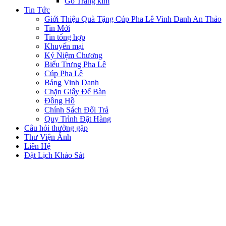
Gỗ Tráng kim
Tin Tức
Giới Thiệu Quà Tặng Cúp Pha Lê Vinh Danh An Thảo
Tin Mới
Tin tổng hợp
Khuyến mại
Kỷ Niệm Chương
Biểu Trưng Pha Lê
Cúp Pha Lê
Bảng Vinh Danh
Chặn Giấy Để Bàn
Đồng Hồ
Chính Sách Đổi Trả
Quy Trình Đặt Hàng
Câu hỏi thường gặp
Thư Viện Ảnh
Liên Hệ
Đặt Lịch Khảo Sát