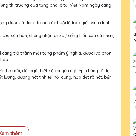
dựng thị trường quà tặng pha lê tại Việt Nam ngày càng
ờng được sử dụng trong các buổi lễ trao giải, vinh danh,
c của cá nhân, chứng nhận cho sự cống hiến của cá nhân,
ại càng trở thành một tặng phẩm ý nghĩa, được lựa chọn
thảo.
i thợ mài, đội ngũ thiết kế chuyên nghiệp, chúng tôi tự
ượng, đường nét tinh tế, nội dung, họa tiết rõ nét, bền
Xem thêm