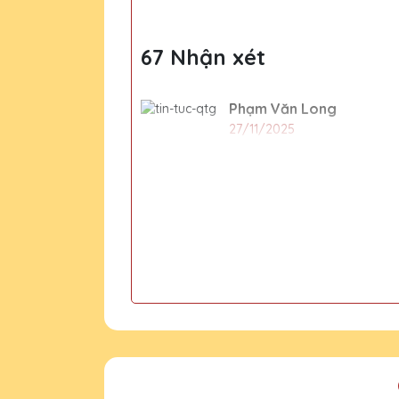
67 Nhận xét
Phạm Văn Long
27/11/2025
Mua cúp pha lê thì làm trong
CSKH Pha Lê Hà Nội
2020-01-01
Thời gian sản xuất và 
Đặng Thị Dung
27/11/2025
15 chiếc cúp pha lê tặng nhâ