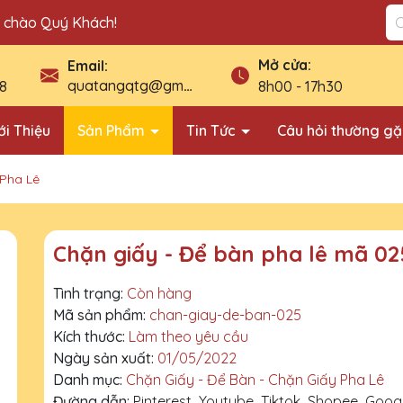
n chào Quý Khách!
Mở cửa:
Email:
quatangqtg@gmail.com
8
8h00 - 17h30
ới Thiệu
Sản Phẩm
Tin Tức
Câu hỏi thường g
 Pha Lê
Chặn giấy - Để bàn pha lê mã 02
Tình trạng:
Còn hàng
Mã sản phẩm:
chan-giay-de-ban-025
Kích thước:
Làm theo yêu cầu
Ngày sản xuất:
01/05/2022
Danh mục:
Chặn Giấy - Để Bàn - Chặn Giấy Pha Lê
Đường dẫn:
Pinterest
Youtube
Tiktok
Shopee
Goog