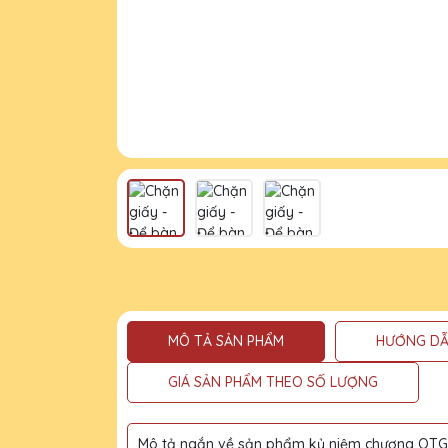
MÔ TẢ SẢN PHẨM
HƯỚNG DẪ
GIÁ SẢN PHẨM THEO SỐ LƯỢNG
Mô tả ngắn về sản phẩm kỷ niệm chương QTG l