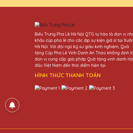
Dương Văn Minh
27/11/2025
Thiết kế cúp pha lê tại Quà T
Biểu Trưng Pha Lê Hà Nội QTG tự hào là đơn vị n
hàng của mình.
khẩu cúp pha lê cho các dịp sự kiện giá sỉ tại Xưở
Hà Nội. Với đội ngũ kỹ sư giàu kinh nghiệm, Quà
tặng Cúp Pha Lê Vinh Danh An Thảo khẳng định l
Trần Văn Trí
đơn vị cung cấp giải pháp Quà tặng vinh danh h
27/11/2025
đầu Việt Nam đến thời điểm hiện tại.
HÌNH THỨC THANH TOÁN
Sản phẩm của Quà Tặng Pha L
Trần Văn Kiên
27/11/2025
Kỷ niệm chương pha lê tại Q