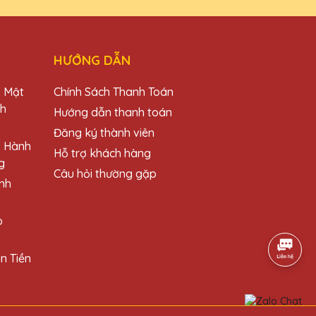
HƯỚNG DẪN
ng những chiếc cúp này cho đối tác và khách
o Mật
Chính Sách Thanh Toán
ch
Hướng dẫn thanh toán
Đăng ký thành viên
o Hành
Hỗ trợ khách hàng
g
Câu hỏi thường gặp
dịch vụ chuyên nghiệp.
nh
o
n Tiền
ếp tục ủng hộ!