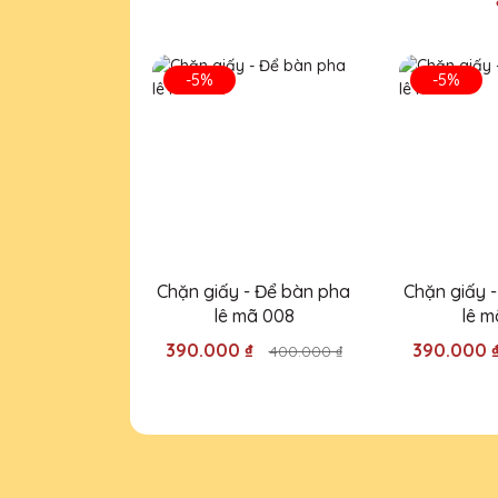
CSKH Pha Lê Hà Nội
-5%
-5%
2020-01-01
Dịp cuối năm rất nhiều đơn
chốt nội dung in và sản ph
Nguyễn Thị Lệ
27/11/2025
Tôi vừa đặt một lô cúp pha lê c
Chặn giấy - Để bàn pha
Chặn giấy 
nhân viên nhiệt tình và chuyên n
lê mã 008
lê m
390.000 ₫
390.000 
400.000 ₫
Nguyễn Thị Hoa
27/11/2025
Cúp pha lê của Quà Tặng Pha