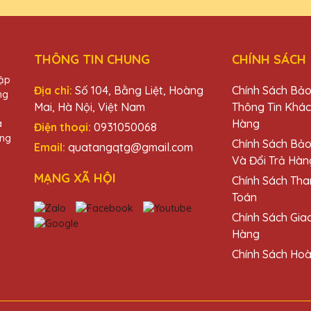
THÔNG TIN CHUNG
CHÍNH SÁCH
ặng Pha Lê QTG thật sự tinh tế và đẳng cấp. Rất tự hào khi trao tặ
hập
Địa chỉ:
Số 104, Bằng Liệt, Hoàng
Chính Sách Bả
ng
Mai, Hà Nội, Việt Nam
Thông Tin Khá
Hàng
à
Điện thoại:
0931050068
àng
Chính Sách Bả
Email:
quatangqtg@gmail.com
Và Đổi Trả Hàn
ê QTG luôn mang lại sự hài lòng. Thiết kế đẹp, chất lượng cao và 
MẠNG XÃ HỘI
Chính Sách Tha
Toán
Chính Sách Gia
Hàng
Chính Sách Hoà
uà Tặng Pha Lê QTG không chỉ đẹp mà còn rất bền. Chắc chắn sẽ ti