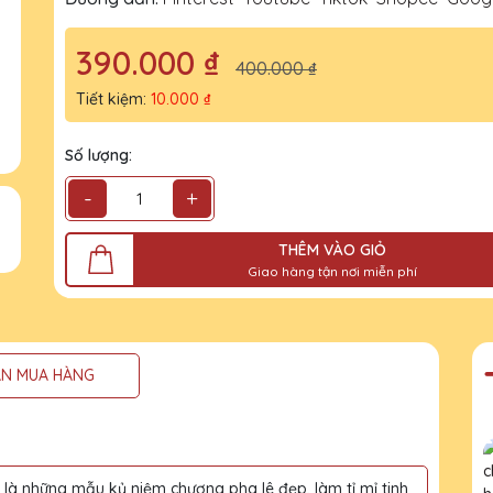
390.000 ₫
400.000 ₫
Tiết kiệm:
10.000 ₫
Số lượng:
-
+
THÊM VÀO GIỎ
Giao hàng tận nơi miễn phí
N MUA HÀNG
à những mẫu kỷ niệm chương pha lê đẹp, làm tỉ mỉ tinh