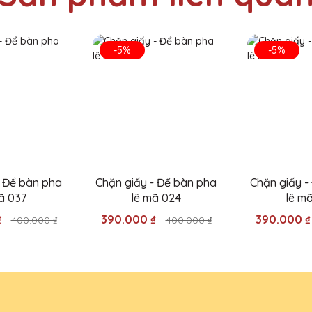
-5%
-5%
 hàng và hầu như các xưởng sản xuất đều bị quá tải. Vì vậy để không
ẩm trước 1 tuần ạ (5-6 ngày làm việc)
ho sự kiện công ty và rất hài lòng với chất lượng sản phẩm cũng nh
- Để bàn pha
Chặn giấy - Để bàn pha
Chặn giấy -
ghiệp, chắc chắn sẽ ủng hộ dài lâu!
ã 037
lê mã 024
lê m
₫
390.000 ₫
390.000 
400.000 ₫
400.000 ₫
 Lê QTG rất đẹp và tinh xảo. Dịch vụ khách hàng chu đáo, giao hà