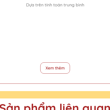
Dựa trên tính toán trung bình
 bao lâu
Xem thêm
gia công 2-3 ngày, dịp cuối năm thì thời gian trả hàng sẽ lâu hơn, t
Sản phẩm liên qua
n viên xuất sắc cuối năm thì phải đặt hàng trước bao lâu