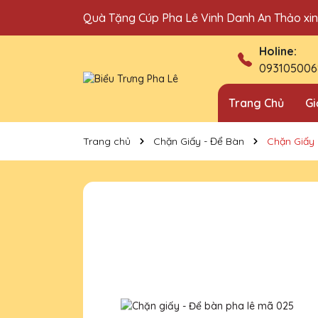
Quà Tặng Cúp Pha Lê Vinh Danh An Thảo xi
Địa chỉ bán cúp vinh danh uy tín tại Hà Nội!
Holine:
093105006
Trang Chủ
Gi
Trang chủ
Chặn Giấy - Để Bàn
Chặn Giấy