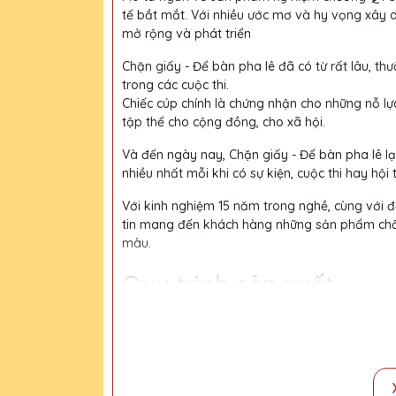
tế bắt mắt. Với nhiều ước mơ và hy vọng xây 
mở rộng và phát triển
Chặn giấy - Để bàn pha lê đã có từ rất lâu, thư
trong các cuộc thi.
Chiếc cúp chính là chứng nhận cho những nỗ lự
tập thể cho cộng đồng, cho xã hội.
Và đến ngày nay, Chặn giấy - Để bàn pha lê l
nhiều nhất mỗi khi có sự kiện, cuộc thi hay hội 
Với kinh nghiệm 15 năm trong nghề, cùng với độ
tin mang đến khách hàng những sản phẩm chất l
màu.
Quy trình sản xuất
Bước 1:
Tiếp nhận yêu cầu khách hàng
Bước 2:
Bộ phận thiết kế vẽ phác họa
Bước 3:
Gửi bản vẽ, báo giá khách duyệt