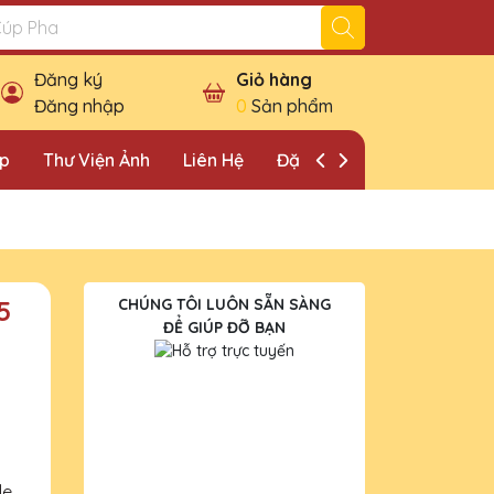
Đăng ký
Giỏ hàng
Đăng nhập
0
Sản phẩm
ặp
Thư Viện Ảnh
Liên Hệ
Đặt Lịch Khảo Sát
5
CHÚNG TÔI LUÔN SẴN SÀNG
ĐỂ GIÚP ĐỠ BẠN
le