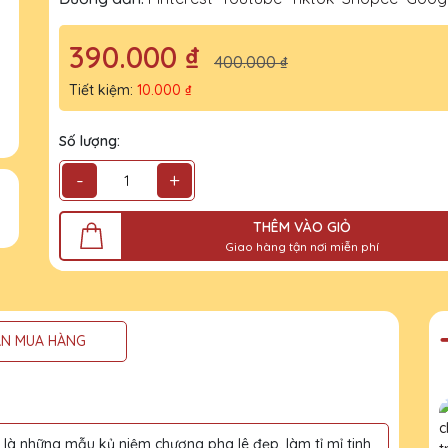
390.000 ₫
400.000 ₫
Tiết kiệm:
10.000 ₫
Số lượng:
-
+
THÊM VÀO GIỎ
Giao hàng tận nơi miễn phí
N MUA HÀNG
à những mẫu kỷ niệm chương pha lê đẹp, làm tỉ mỉ tinh