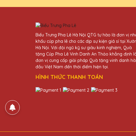
Ngô Thị Tuyết
27/11/2025
Tôi rất hài lòng với cúp ph
Biểu Trưng Pha Lê Hà Nội QTG tự hào là đơn vị n
khẩu cúp pha lê cho các dịp sự kiện giá sỉ tại Xưở
Hà Nội. Với đội ngũ kỹ sư giàu kinh nghiệm, Quà
Ngô Thị Thanh
tặng Cúp Pha Lê Vinh Danh An Thảo khẳng định l
27/11/2025
đơn vị cung cấp giải pháp Quà tặng vinh danh h
đầu Việt Nam đến thời điểm hiện tại.
Dịch vụ khách hàng của Quà 
HÌNH THỨC THANH TOÁN
Dương Văn Hải
27/11/2025
Cảm ơn Quà Tặng Pha Lê QTG 
Ngô Thị Nhàn