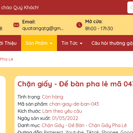
n chào Quý Khách!
Mở cửa:
Email:
quatangqtg@gmail.com
8
8h00 - 17h30
ới Thiệu
Sản Phẩm
Tin Tức
Câu hỏi thường g
 Pha Lê
Chặn giấy - Để bàn pha lê mã 04
Tình trạng:
Còn hàng
Mã sản phẩm:
chan-giay-de-ban-043
Kích thước:
Làm theo yêu cầu
Ngày sản xuất:
01/05/2022
Danh mục:
Chặn Giấy - Để Bàn - Chặn Giấy Pha Lê
Đường dẫn:
Pinterest
Youtube
Tiktok
Shopee
Goog