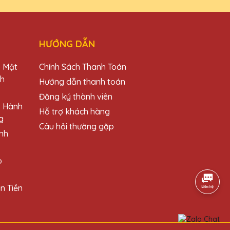
HƯỚNG DẪN
lượng!
o Mật
Chính Sách Thanh Toán
ch
Hướng dẫn thanh toán
Đăng ký thành viên
o Hành
Hỗ trợ khách hàng
g
ới sản phẩm.
Câu hỏi thường gặp
nh
o
n Tiền
g chiếc cúp pha lê đẹp mắt.