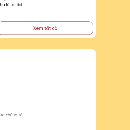
pha lê tại tỉnh Ninh
Bình
Xem tất cả
ủa chúng tôi.