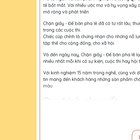
tế bắt mắt. Với nhiều ước mơ và hy vọng xây 
mở rộng và phát triển
Chặn giấy - Để bàn pha lê đã có từ rất lâu, thư
trong các cuộc thi.
Chiếc cúp chính là chứng nhận cho những nỗ lự
tập thể cho cộng đồng, cho xã hội.
Và đến ngày nay, Chặn giấy - Để bàn pha lê l
nhiều nhất mỗi khi có sự kiện, cuộc thi hay hội 
Với kinh nghiệm 15 năm trong nghề, cùng với độ
tin mang đến khách hàng những sản phẩm chất l
màu.
Quy trình sản xuất
Bước 1:
Tiếp nhận yêu cầu khách hàng
Bước 2:
Bộ phận thiết kế vẽ phác họa
Bước 3:
Gửi bản vẽ, báo giá khách duyệt