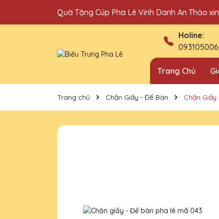
Quà Tặng Cúp Pha Lê Vinh Danh An Thảo xi
Địa chỉ bán cúp vinh danh uy tín tại Hà Nội!
Holine:
093105006
Trang Chủ
Gi
Trang chủ
Chặn Giấy - Để Bàn
Chặn Giấy