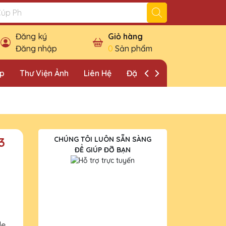
Đăng ký
Giỏ hàng
Đăng nhập
0
Sản phẩm
ặp
Thư Viện Ảnh
Liên Hệ
Đặt Lịch Khảo Sát
3
CHÚNG TÔI LUÔN SẴN SÀNG
ĐỂ GIÚP ĐỠ BẠN
le