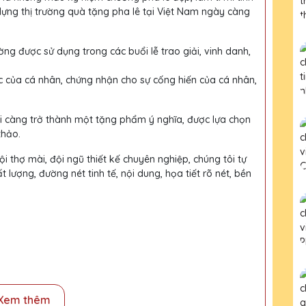
dựng thị trường quà tặng pha lê tại Việt Nam ngày càng
ờng được sử dụng trong các buổi lễ trao giải, vinh danh,
c của cá nhân, chứng nhận cho sự cống hiến của cá nhân,
ại càng trở thành một tặng phẩm ý nghĩa, được lựa chọn
thảo.
i thợ mài, đội ngũ thiết kế chuyên nghiệp, chúng tôi tự
ượng, đường nét tinh tế, nội dung, họa tiết rõ nét, bền
Xem thêm