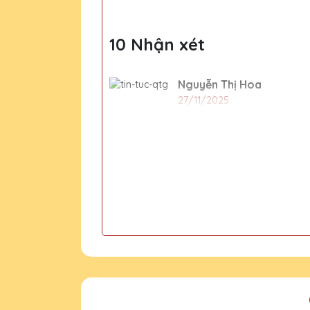
10 Nhận xét
Nguyễn Thị Hoa
27/11/2025
Cúp pha lê của Quà Tặng Pha
Hồ Văn Bình
27/11/2025
Đã nhận được kỷ niệm chương
Nguyễn Thị Thu
27/11/2025