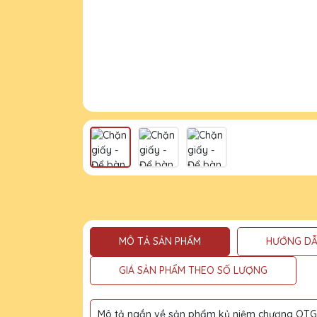
MÔ TẢ SẢN PHẨM
HƯỚNG DẪ
GIÁ SẢN PHẨM THEO SỐ LƯỢNG
Mô tả ngắn về sản phẩm kỷ niệm chương QTG l