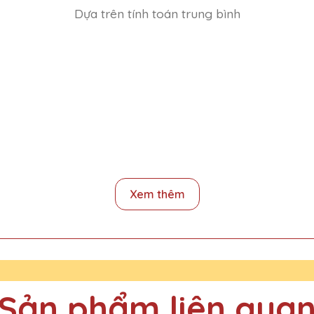
Dựa trên tính toán trung bình
 Lê QTG rất đẹp và tinh xảo. Dịch vụ khách hàng chu đáo, giao hà
Xem thêm
 và thật sự ấn tượng với chất lượng và thiết kế. Sẽ đặt hàng thêm!
Sản phẩm liên qua