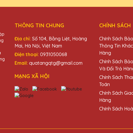
THÔNG TIN CHUNG
CHÍNH SÁCH
a lê của Quà Tặng Pha Lê QTG. Chúng không chỉ đẹp mà còn rất chất 
hập
Địa chỉ:
Số 104, Bằng Liệt, Hoàng
Chính Sách Bả
ng
Mai, Hà Nội, Việt Nam
Thông Tin Khá
Hàng
à
Điện thoại:
0931050068
àng
Chính Sách Bả
Email:
quatangqtg@gmail.com
Và Đổi Trả Hàn
Tặng Pha Lê QTG rất tận tâm và chuyên nghiệp. Tôi rất hài lòng v
MẠNG XÃ HỘI
Chính Sách Tha
Toán
Chính Sách Gia
Hàng
Chính Sách Hoà
đã làm cho sự kiện của chúng tôi thêm phần trang trọng với nhữn