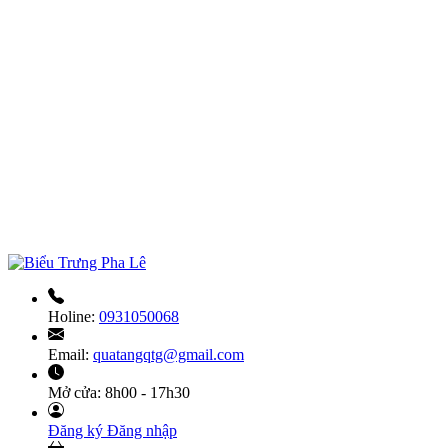
Holine:
0931050068
Email:
quatangqtg@gmail.com
Mở cửa:
8h00 - 17h30
Đăng ký
Đăng nhập