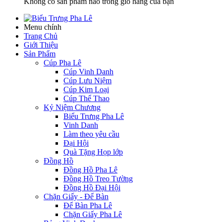
Không có sản phẩm nào trong giỏ hàng của bạn
Menu chính
Trang Chủ
Giới Thiệu
Sản Phẩm
Cúp Pha Lê
Cúp Vinh Danh
Cúp Lưu Niệm
Cúp Kim Loại
Cúp Thể Thao
Kỷ Niệm Chương
Biểu Trưng Pha Lê
Vinh Danh
Làm theo yêu cầu
Đại Hội
Quà Tặng Họp lớp
Đồng Hồ
Đồng Hồ Pha Lê
Đồng Hồ Treo Tường
Đồng Hồ Đại Hội
Chặn Giấy - Để Bàn
Để Bàn Pha Lê
Chặn Giấy Pha Lê