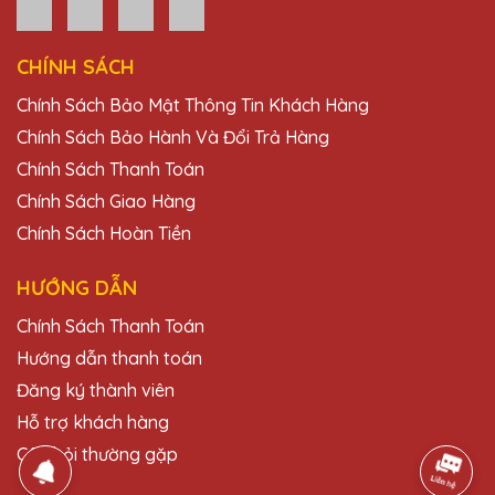
Dịch vụ khách hàng của Quà Tặng Pha Lê
QTG rất tốt, nhân viên tư vấn rất nhiệt tình
và chu đáo.
CHÍNH SÁCH
Chính Sách Bảo Mật Thông Tin Khách Hàng
Ngô Thị Hoa
Chính Sách Bảo Hành Và Đổi Trả Hàng
27/11/2025
Chính Sách Thanh Toán
Chính Sách Giao Hàng
Cúp pha lê tại Quà Tặng Pha Lê QTG
không chỉ đẹp mà còn rất bền, xứng đáng
Chính Sách Hoàn Tiền
với giá trị của nó.
HƯỚNG DẪN
Trần Văn Hưng
Chính Sách Thanh Toán
27/11/2025
Hướng dẫn thanh toán
Đăng ký thành viên
Dịch vụ khách hàng của Quà Tặng Pha Lê
QTG rất tận tâm và chuyên nghiệp. Tôi rất
Hỗ trợ khách hàng
hài lòng với sản phẩm.
Câu hỏi thường gặp