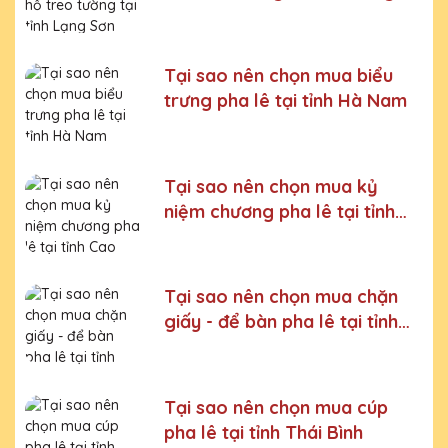
Sơn
Bước 6:
Gọi điện xác nhận với khách hàng
Chúng tôi luôn tuân thủ quy trình làm việc chuyên nghiệp
và nghiêm ngặt ở từng khâu sản xuất.
Xưởng sản xuất
Tại sao nên chọn mua biểu
Đồng hồ để bàn pha lê uy tín, chất lượng
trưng pha lê tại tỉnh Hà Nam
Chúng tôi là đơn vị sản xuất trực tiếp, uy tín, giá rẻ. Nhận
đơn mọi số lượng, nhận làm những mẫu không có sẵn,
sản xuất theo ý tưởng của khách hàng.
Tại sao nên chọn mua kỷ
Quà tặng Cúp Pha Lê Vinh Danh An Thảo cung cấp tới
niệm chương pha lê tại tỉnh
Quý khách hàng thành phẩm bao gồm hộp xi lót lụa
Cao Bằng
vàng, với 2 màu lựa chọn xanh hoặc đỏ làm tăng thêm
tính trang trọng cho sản phẩm.
Sản phẩm được làm từ chất liệu pha lê vô cùng tinh tế,
Tại sao nên chọn mua chặn
sang trọng, gửi đến người nhận những ý nghĩa to lớn:
giấy - để bàn pha lê tại tỉnh
- Vinh danh cá nhân, tập thể đạt thành tích xuất sắc
Lào Cai
- Tặng phẩm chứng nhận cho những nỗ lực, cố gắng của
cá nhân, tập thể
Tại sao nên chọn mua cúp
pha lê tại tỉnh Thái Bình
- Tri ân, thay lời cảm ơn gửi đến những cá nhân, tổ chức