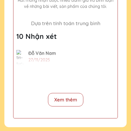
Rất mong nhận được nhiều đánh giá và bình luận
về những bài viết, sản phẩm của chúng tôi.
Dựa trên tính toán trung bình
10 Nhận xét
Đỗ Văn Nam
27/11/2025
Nhân viên của Quà Tặng Pha Lê QTG rất
nhiệt tình và hỗ trợ hết mình trong suốt quá
trình đặt hàng. Sản phẩm nhận được hoàn
toàn như ý!
Xem thêm
Đỗ Thị Kim
27/11/2025
Lần đầu tiên mình đặt hàng tại Quà Tặng