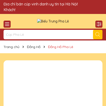
Quà Tặng Cúp Pha Lê Vinh Danh An Thảo xin chào Quý
Địa chỉ bán cúp vinh danh uy tín tại Hà Nội!
Khách!
Trang chủ
Đồng Hồ
Đồng Hồ Pha Lê