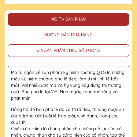
MÔ TẢ SẢN PHẨM
HƯỚNG DẪN MUA HÀNG
GIÁ SẢN PHẨM THEO SỐ LƯỢNG
Mô tả ngắn về sản phẩm kỷ niệm chương QTG là những
mẫu kỷ niệm chương pha lê đẹp, làm tỉ mỉ tinh tế bắt
mắt. Với nhiều ước mơ và hy vọng xây dựng thị trường
quà tặng pha lê tại Việt Nam ngày càng mở rộng và
phát triển
Đồng hồ để bàn pha lê đã có từ rất lâu, thường được sử
dụng trong các buổi lễ trao giải, vinh danh, trong các
cuộc thi.
Chiếc cúp chính là chứng nhận cho những nỗ lực của cá
nhân, chứng nhận cho sự cống hiến của cá nhân, tập thể