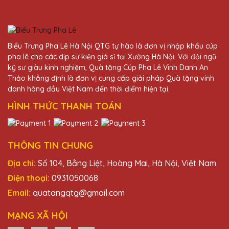
Đặng Thị Hương
27/11/2025
Biểu Trưng Pha Lê Hà Nội QTG tự hào là đơn vị nhập khẩu cúp
Tôi rất hài lòng với những chiếc cúp pha lê
pha lê cho các dịp sự kiện giá sỉ tại Xưởng Hà Nội. Với đội ngũ
của Quà Tặng Pha Lê QTG. Chúng thật sự
kỹ sư giàu kinh nghiệm, Quà tặng Cúp Pha Lê Vinh Danh An
rất đẹp và đẳng cấp!
Thảo khẳng định là đơn vị cung cấp giải pháp Quà tặng vinh
danh hàng đầu Việt Nam đến thời điểm hiện tại.
HÌNH THỨC THANH TOÁN
Lê Thị Minh
27/11/2025
Dịch vụ khách hàng của Quà Tặng Pha Lê
THÔNG TIN CHUNG
QTG rất nhiệt tình và chu đáo. Cúp pha lê
Địa chỉ:
Số 104, Bằng Liệt, Hoàng Mai, Hà Nội, Việt Nam
rất đẹp!
Điện thoại:
0931050068
Email:
quatangqtg@gmail.com
Vũ Văn Khoa
27/11/2025
MẠNG XÃ HỘI