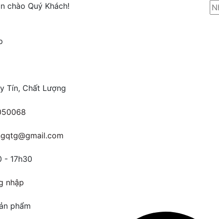
in chào Quý Khách!
p
y Tín, Chất Lượng
050068
ngqtg@gmail.com
 - 17h30
g nhập
ản phẩm