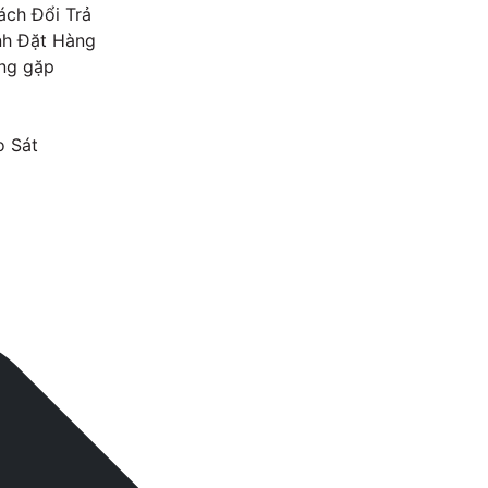
ách Đổi Trả
nh Đặt Hàng
ng gặp
o Sát