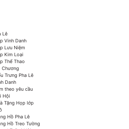
 Lê
p Vinh Danh
p Lưu Niệm
p Kim Loại
p Thể Thao
m Chương
ểu Trưng Pha Lê
nh Danh
m theo yêu cầu
i Hội
à Tặng Họp lớp
ồ
ng Hồ Pha Lê
ng Hồ Treo Tường