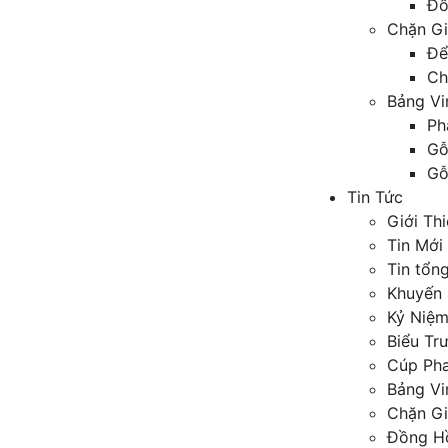
Đồ
Chặn Gi
Để
Ch
Bảng Vi
Ph
Gỗ
Gỗ
Tin Tức
Giới Th
Tin Mới
Tin tổn
Khuyến 
Kỷ Niệ
Biểu Tr
Cúp Pha
Bảng Vi
Chặn Gi
Đồng H