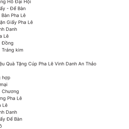
ng Hồ Đại Hội
ấy - Để Bàn
 Bàn Pha Lê
ặn Giấy Pha Lê
nh Danh
a Lê
 Đồng
 Tráng kim
iệu Quà Tặng Cúp Pha Lê Vinh Danh An Thảo
g hợp
mại
m Chương
ưng Pha Lê
 Lê
nh Danh
ấy Để Bàn
ồ