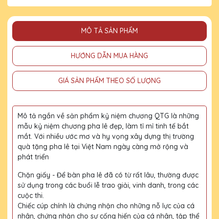
MÔ TẢ SẢN PHẨM
HƯỚNG DẪN MUA HÀNG
GIÁ SẢN PHẨM THEO SỐ LƯỢNG
Mô tả ngắn về sản phẩm kỷ niệm chương QTG là những
mẫu kỷ niệm chương pha lê đẹp, làm tỉ mỉ tinh tế bắt
mắt. Với nhiều ước mơ và hy vọng xây dựng thị trường
quà tặng pha lê tại Việt Nam ngày càng mở rộng và
phát triển
Chặn giấy - Để bàn pha lê đã có từ rất lâu, thường được
sử dụng trong các buổi lễ trao giải, vinh danh, trong các
cuộc thi.
Chiếc cúp chính là chứng nhận cho những nỗ lực của cá
nhân, chứng nhận cho sự cống hiến của cá nhân, tập thể