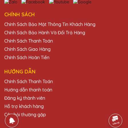
QTG rất nhiệt tình và chuyên nghiệp. Sẽ
tiếp tục ủng hộ!
CHÍNH SÁCH
Chính Sách Bảo Mật Thông Tin Khách Hàng
Bùi Văn Kiên
Chính Sách Bảo Hành Và Đổi Trả Hàng
27/11/2025
Chính Sách Thanh Toán
Thiết kế kỷ niệm chương của Quà Tặng
Chính Sách Giao Hàng
Pha Lê QTG rất tinh tế và độc đáo. Rất hài
Chính Sách Hoàn Tiền
lòng với sản phẩm.
HƯỚNG DẪN
Hồ Văn Trọng
Chính Sách Thanh Toán
27/11/2025
Hướng dẫn thanh toán
Tôi rất ấn tượng với những chiếc cúp pha
Đăng ký thành viên
lê của Quà Tặng Pha Lê QTG. Chúng thật
Hỗ trợ khách hàng
sự đẹp và đẳng cấp!
Câu hỏi thường gặp
Vũ Văn Khoa