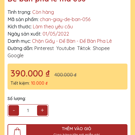
Tình trạng:
Còn hàng
Mã sản phẩm:
chan-giay-de-ban-056
Kích thước:
Làm theo yêu cầu
Ngày sản xuất:
01/05/2022
Danh mục:
Chặn Giấy - Để Bàn - Để Bàn Pha Lê
Đường dẫn:
Pinterest
Youtube
Tiktok
Shopee
Google
390.000 ₫
400.000 ₫
Tiết kiệm:
10.000 ₫
Số lượng:
-
+
THÊM VÀO GIỎ
Giao hàng tận nơi miễn phí