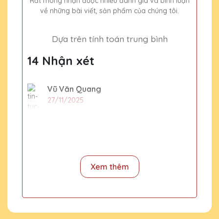
Rất mong nhận được nhiều đánh giá và bình luận
về những bài viết, sản phẩm của chúng tôi.
Dựa trên tính toán trung bình
14 Nhận xét
Vũ Văn Quang
27/11/2025
Đã từng mua cúp pha lê tại nhiều nơi nhưng
Quà Tặng Pha Lê QTG vẫn là sự lựa chọn số
một của mình. Sản phẩm tinh xảo, dịch vụ
tuyệt vời!
Xem thêm
Hồ Văn Thịnh
27/11/2025
Chất lượng pha lê tại Quà Tặng Pha Lê