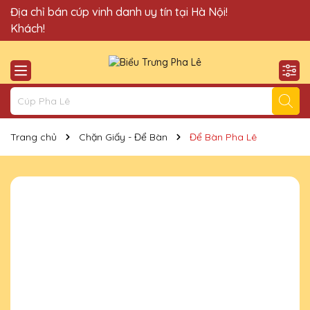
Quà Tặng Cúp Pha Lê Vinh Danh An Thảo xin chào Quý
Địa chỉ bán cúp vinh danh uy tín tại Hà Nội!
Khách!
Trang chủ
Chặn Giấy - Để Bàn
Để Bàn Pha Lê