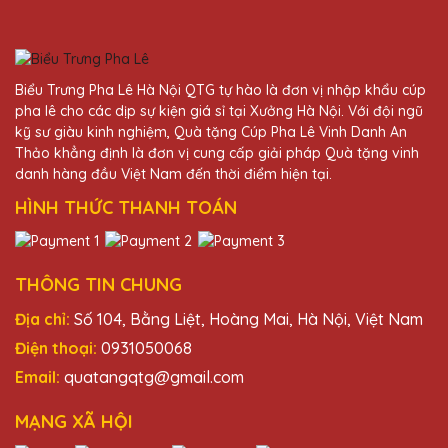
Bùi Văn Tiến
27/11/2025
Sản phẩm của Quà Tặng Pha Lê QTG
Biểu Trưng Pha Lê Hà Nội QTG tự hào là đơn vị nhập khẩu cúp
không chỉ đẹp mà còn mang lại giá trị tinh
pha lê cho các dịp sự kiện giá sỉ tại Xưởng Hà Nội. Với đội ngũ
thần lớn cho người nhận.
kỹ sư giàu kinh nghiệm, Quà tặng Cúp Pha Lê Vinh Danh An
Thảo khẳng định là đơn vị cung cấp giải pháp Quà tặng vinh
danh hàng đầu Việt Nam đến thời điểm hiện tại.
Phạm Văn Thanh
HÌNH THỨC THANH TOÁN
27/11/2025
Đã nhận được kỷ niệm chương và rất ấn
tượng với thiết kế và chất lượng. Cảm ơn
THÔNG TIN CHUNG
Quà Tặng Pha Lê QTG!
Địa chỉ:
Số 104, Bằng Liệt, Hoàng Mai, Hà Nội, Việt Nam
Điện thoại:
0931050068
Dương Văn Tài
Email:
quatangqtg@gmail.com
27/11/2025
MẠNG XÃ HỘI
Dịch vụ khách hàng của Quà Tặng Pha Lê