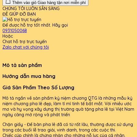
Thêm vào giỏ
Giao hàng tận nơi miễn phí
CHÚNG TÔI LUÔN SẴN SÀNG
ĐỂ GIÚP ĐỠ BẠN
Để được hỗ trợ tốt nhất. Hãy gọi
0931050068
Hoặc
Chat hỗ trợ trực tuyến
Zalo chat với chúng tôi
Mô tả sản phẩm
Hướng dẫn mua hàng
Giá Sản Phẩm Theo Số Lượng
Mô tả ngắn về sản phẩm kỷ niệm chương QTG là những mẫu kỷ
niệm chương pha lê đẹp, làm tỉ mỉ tinh tế bắt mắt. Với nhiều ước
mơ và hy vọng xây dựng thị trường quà tặng pha lê tại Việt Nam
ngày càng mở rộng và phát triển
Chặn giấy - Để bàn pha lê đã có từ rất lâu, thường được sử dụng
trong các buổi lễ trao giải, vinh danh, trong các cuộc thi.
Chiếc cúp chính là chứng nhận cho những nỗ lực của cá nhân,