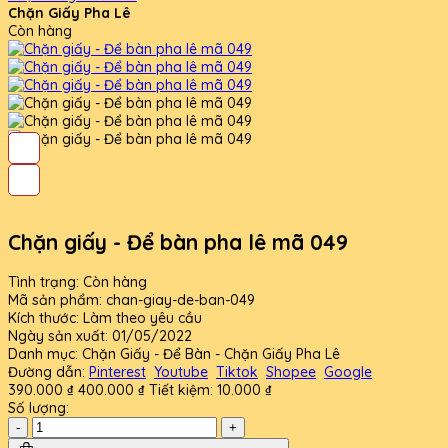
Chặn Giấy Pha Lê
Còn hàng
Chặn giấy - Để bàn pha lê mã 049
Tình trạng:
Còn hàng
Mã sản phẩm:
chan-giay-de-ban-049
Kích thước:
Làm theo yêu cầu
Ngày sản xuất:
01/05/2022
Danh mục:
Chặn Giấy - Để Bàn - Chặn Giấy Pha Lê
Đường dẫn:
Pinterest
Youtube
Tiktok
Shopee
Google
390.000 ₫
400.000 ₫
Tiết kiệm:
10.000 ₫
Số lượng:
-
+