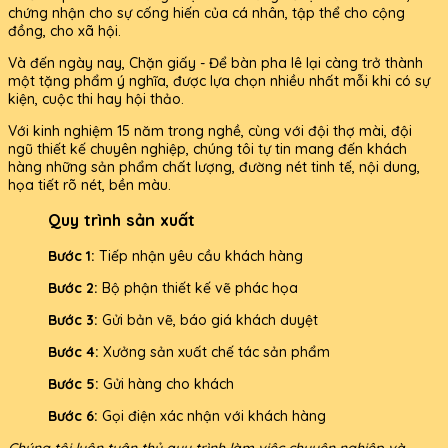
chứng nhận cho sự cống hiến của cá nhân, tập thể cho cộng
đồng, cho xã hội.
Và đến ngày nay, Chặn giấy - Để bàn pha lê lại càng trở thành
một tặng phẩm ý nghĩa, được lựa chọn nhiều nhất mỗi khi có sự
kiện, cuộc thi hay hội thảo.
Với kinh nghiệm 15 năm trong nghề, cùng với đội thợ mài, đội
ngũ thiết kế chuyên nghiệp, chúng tôi tự tin mang đến khách
hàng những sản phẩm chất lượng, đường nét tinh tế, nội dung,
họa tiết rõ nét, bền màu.
Quy trình sản xuất
Bước 1:
Tiếp nhận yêu cầu khách hàng
Bước 2:
Bộ phận thiết kế vẽ phác họa
Bước 3:
Gửi bản vẽ, báo giá khách duyệt
Bước 4:
Xưởng sản xuất chế tác sản phẩm
Bước 5:
Gửi hàng cho khách
Bước 6:
Gọi điện xác nhận với khách hàng
Chúng tôi luôn tuân thủ quy trình làm việc chuyên nghiệp và