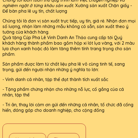
nghiêm ngặt ở từng khâu sản xuất.
Xưởng sản xuất Chặn giấy -
Để bàn pha lê uy tín, chất lượng
Chúng tôi là đơn vị sản xuất trực tiếp, uy tín, giá rẻ. Nhận đơn mọi
số lượng, nhận làm những mẫu không có sẵn, sản xuất theo ý
tưởng của khách hàng.
Quà tặng Cúp Pha Lê Vinh Danh An Thảo cung cấp tới Quý
khách hàng thành phẩm bao gồm hộp xi lót lụa vàng, với 2 màu
lựa chọn xanh hoặc đỏ làm tăng thêm tính trang trọng cho sản
phẩm.
Sản phẩm được làm từ chất liệu pha lê vô cùng tinh tế, sang
trọng, gửi đến người nhận những ý nghĩa to lớn:
- Vinh danh cá nhân, tập thể đạt thành tích xuất sắc
- Tặng phẩm chứng nhận cho những nỗ lực, cố gắng của cá
nhân, tập thể
- Tri ân, thay lời cảm ơn gửi đến những cá nhân, tổ chức đã cống
hiến, đóng góp cho doanh nghiệp, cho cộng đồng