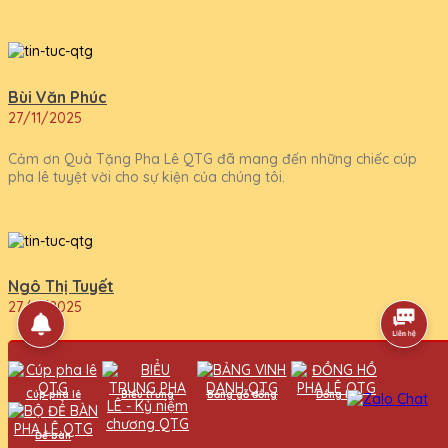
Bùi Văn Phúc
27/11/2025
Cảm ơn Quà Tặng Pha Lê QTG đã mang đến những chiếc cúp
pha lê tuyệt vời cho sự kiện của chúng tôi.
Ngô Thị Tuyết
27/11/2025
Cúp pha lê tại Quà Tặng Pha Lê QTG thật sự rất đẹp và chất
lượng, xứng đáng với giá trị của nó.
Cúp pha lê
Biểu trưng
Bảng gỗ đồng
Đồng hồ
Để bàn