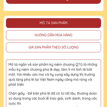
MÔ TẢ SẢN PHẨM
HƯỚNG DẪN MUA HÀNG
GIÁ SẢN PHẨM THEO SỐ LƯỢNG
Mô tả ngắn về sản phẩm kỷ niệm chương QTG là những
mẫu kỷ niệm chương pha lê đẹp, làm tỉ mỉ tinh tế bắt
mắt. Với nhiều ước mơ và hy vọng xây dựng thị trường
quà tặng pha lê tại Việt Nam ngày càng mở rộng và
phát triển
Chặn giấy - Để bàn pha lê đã có từ rất lâu, thường được
sử dụng trong các buổi lễ trao giải, vinh danh, trong các
cuộc thi.