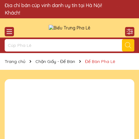
Quà Tặng Cúp Pha Lê Vinh Danh An Thảo xin chào Quý
Địa chỉ bán cúp vinh danh uy tín tại Hà Nội!
Khách!
Trang chủ
Chặn Giấy - Để Bàn
Để Bàn Pha Lê