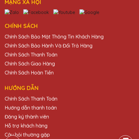
MẠNG XÃ HỘI
tuyệt vời!
Đặng Thị Mỹ
CHÍNH SÁCH
27/11/2025
Chính Sách Bảo Mật Thông Tin Khách Hàng
Thiết kế cúp pha lê tại Quà Tặng Pha Lê
Chính Sách Bảo Hành Và Đổi Trả Hàng
QTG thật sự tinh tế và đẳng cấp. Rất tự hào
Chính Sách Thanh Toán
khi trao tặng những chiếc cúp này cho đối
Chính Sách Giao Hàng
tác và khách hàng của mình.
Chính Sách Hoàn Tiền
Đặng Thị Mỹ
HƯỚNG DẪN
27/11/2025
Chính Sách Thanh Toán
Sản phẩm của Quà Tặng Pha Lê QTG
Hướng dẫn thanh toán
không chỉ đẹp mà còn rất sang trọng. Chắc
Đăng ký thành viên
chắn sẽ giới thiệu cho bạn bè.
Hỗ trợ khách hàng
Câu hỏi thường gặp