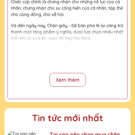
Chiếc cúp chính là chứng nhận cho những nỗ lực của cá
nhân, chứng nhận cho sự cống hiến của cá nhân, tập thể
cho cộng đồng, cho xã hội.
Và đến ngày nay, Chặn giấy - Để bàn pha lê lại càng trở
thành một tặng phẩm ý nghĩa, được lựa chọn nhiều nhất
mỗi khi có sự kiện, cuộc thi hay hội thảo.
Với kinh nghiệm 15 năm trong nghề, cùng với đội thợ
mài, đội ngũ thiết kế chuyên nghiệp, chúng tôi tự tin
mang đến khách hàng những sản phẩm chất lượng,
đường nét tinh tế, nội dung, họa tiết rõ nét, bền màu.
Xem thêm
Quy trình sản xuất
Bước 1:
Tiếp nhận yêu cầu khách hàng
Bước 2:
Bộ phận thiết kế vẽ phác họa
Tin tức mới nhất
Bước 3:
Gửi bản vẽ, báo giá khách duyệt
Bước 4:
Xưởng sản xuất chế tác sản phẩm
Tại sao nên chọn mua chặn