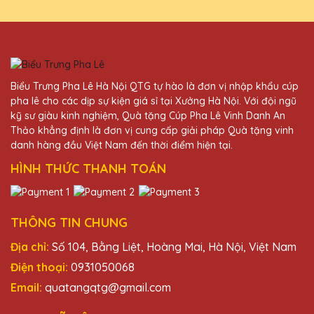
cao. Mọi người trong công ty đều rất hài
lòng với sản phẩm này.
Lê Thị Tâm
Biểu Trưng Pha Lê Hà Nội QTG tự hào là đơn vị nhập khẩu cúp
27/11/2025
pha lê cho các dịp sự kiện giá sỉ tại Xưởng Hà Nội. Với đội ngũ
kỹ sư giàu kinh nghiệm, Quà tặng Cúp Pha Lê Vinh Danh An
Tôi vừa nhận được lô cúp pha lê từ Quà
Thảo khẳng định là đơn vị cung cấp giải pháp Quà tặng vinh
Tặng Pha Lê QTG và thực sự ấn tượng với
danh hàng đầu Việt Nam đến thời điểm hiện tại.
chất lượng và thiết kế tinh xảo. Đội ngũ nhân
viên rất chuyên nghiệp và nhiệt tình. Rất
HÌNH THỨC THANH TOÁN
đáng tin cậy!
THÔNG TIN CHUNG
Vũ Văn Quang
27/11/2025
Địa chỉ:
Số 104, Bằng Liệt, Hoàng Mai, Hà Nội, Việt Nam
Điện thoại:
0931050068
Đã từng mua cúp pha lê tại nhiều nơi nhưng
Email:
quatangqtg@gmail.com
Quà Tặng Pha Lê QTG vẫn là sự lựa chọn số
một của mình. Sản phẩm tinh xảo, dịch vụ