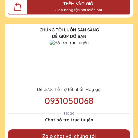
THÊM VÀO GIỎ
Giao hàng tận nơi miễn phí
CHÚNG TÔI LUÔN SẴN SÀNG
ĐỂ GIÚP ĐỠ BẠN
Để được hỗ trợ tốt nhất. Hãy gọi
0931050068
Hoặc
Chat hỗ trợ trực tuyến
Zalo chat với chúng tôi