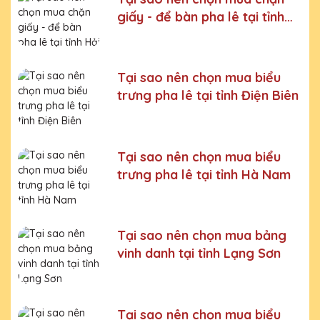
Bước 5:
Gửi hàng cho khách
giấy - để bàn pha lê tại tỉnh
Hải Phòng
Bước 6:
Gọi điện xác nhận với khách hàng
Chúng tôi luôn tuân thủ quy trình làm việc chuyên nghiệp
và nghiêm ngặt ở từng khâu sản xuất.
Xưởng sản xuất
Tại sao nên chọn mua biểu
Chặn giấy - Để bàn pha lê uy tín, chất lượng
trưng pha lê tại tỉnh Điện Biên
Chúng tôi là đơn vị sản xuất trực tiếp, uy tín, giá rẻ. Nhận
đơn mọi số lượng, nhận làm những mẫu không có sẵn,
sản xuất theo ý tưởng của khách hàng.
Tại sao nên chọn mua biểu
Quà tặng Cúp Pha Lê Vinh Danh An Thảo cung cấp tới
trưng pha lê tại tỉnh Hà Nam
Quý khách hàng thành phẩm bao gồm hộp xi lót lụa
vàng, với 2 màu lựa chọn xanh hoặc đỏ làm tăng thêm
tính trang trọng cho sản phẩm.
Sản phẩm được làm từ chất liệu pha lê vô cùng tinh tế,
Tại sao nên chọn mua bảng
sang trọng, gửi đến người nhận những ý nghĩa to lớn:
vinh danh tại tỉnh Lạng Sơn
- Vinh danh cá nhân, tập thể đạt thành tích xuất sắc
- Tặng phẩm chứng nhận cho những nỗ lực, cố gắng của
cá nhân, tập thể
Tại sao nên chọn mua biểu