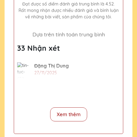
Đạt được số điểm đánh giá trung bình là 4.52.
Rất mong nhận được nhiều đánh giá và bình luận
về những bài viết, sản phẩm của chúng tôi.
Dựa trên tính toán trung bình
33 Nhận xét
Đặng Thị Dung
27/11/2025
15 chiếc cúp pha lê tặng nhân viên xuất
sắc cuối năm thì phải đặt hàng trước bao
lâu
Xem thêm
CSKH Pha Lê Hà Nội
2020-01-01
Dịp cuối năm rất nhiều đơn hàng và