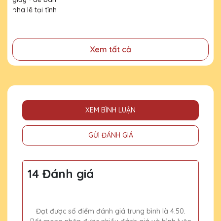
đã cống hiến, đóng góp cho doanh nghiệp, cho cộng
Ninh Bình
đồng
Xem tất cả
XEM BÌNH LUẬN
GỬI ĐÁNH GIÁ
14 Đánh giá
Đạt được số điểm đánh giá trung bình là 4.50.