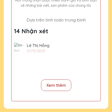
Rất mong nhận được nhiều đánh giá và bình luận
về những bài viết, sản phẩm của chúng tôi.
Dựa trên tính toán trung bình
14 Nhận xét
Lê Thị Hồng
27/11/2025
Dịch vụ khách hàng của Quà Tặng Pha Lê
QTG rất nhiệt tình và chuyên nghiệp. Sẽ
tiếp tục ủng hộ!
Xem thêm
Phạm Văn Bảo
27/11/2025
Chất lượng pha lê tại Quà Tặng Pha Lê
QTG rất tốt, thiết kế đẹp và độc đáo. Rất