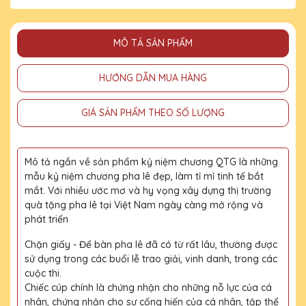
MÔ TẢ SẢN PHẨM
HƯỚNG DẪN MUA HÀNG
GIÁ SẢN PHẨM THEO SỐ LƯỢNG
Mô tả ngắn về sản phẩm kỷ niệm chương QTG là những
mẫu kỷ niệm chương pha lê đẹp, làm tỉ mỉ tinh tế bắt
mắt. Với nhiều ước mơ và hy vọng xây dựng thị trường
quà tặng pha lê tại Việt Nam ngày càng mở rộng và
phát triển
Chặn giấy - Để bàn pha lê đã có từ rất lâu, thường được
sử dụng trong các buổi lễ trao giải, vinh danh, trong các
cuộc thi.
Chiếc cúp chính là chứng nhận cho những nỗ lực của cá
nhân, chứng nhận cho sự cống hiến của cá nhân, tập thể