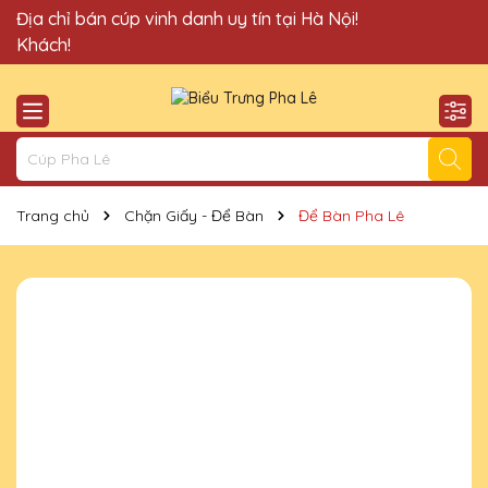
Quà Tặng Cúp Pha Lê Vinh Danh An Thảo xin chào Quý
Địa chỉ bán cúp vinh danh uy tín tại Hà Nội!
Khách!
Trang chủ
Chặn Giấy - Để Bàn
Để Bàn Pha Lê