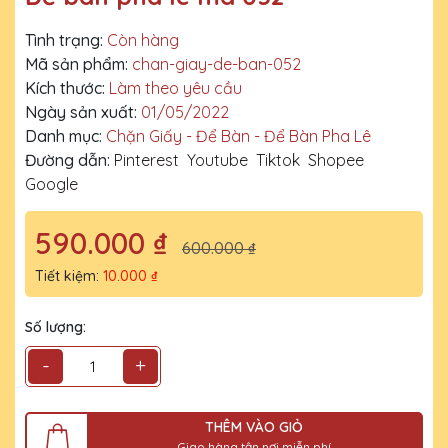
Tình trạng:
Còn hàng
Mã sản phẩm:
chan-giay-de-ban-052
Kích thước:
Làm theo yêu cầu
Ngày sản xuất:
01/05/2022
Danh mục:
Chặn Giấy - Để Bàn - Để Bàn Pha Lê
Đường dẫn:
Pinterest
Youtube
Tiktok
Shopee
Google
590.000 ₫
600.000 ₫
Tiết kiệm:
10.000 ₫
Số lượng:
-
+
THÊM VÀO GIỎ
Giao hàng tận nơi miễn phí