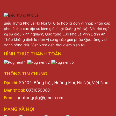
27/11/2025
Dịch vụ khách hàng của Quà Tặng Pha Lê
QTG rất tốt, từ tư vấn đến giao hàng đều
Biểu Trưng Pha Lê Hà Nội QTG tự hào là đơn vị nhập khẩu cúp
rất chuyên nghiệp.
pha lê cho các dịp sự kiện giá sỉ tại Xưởng Hà Nội. Với đội ngũ
kỹ sư giàu kinh nghiệm, Quà tặng Cúp Pha Lê Vinh Danh An
Thảo khẳng định là đơn vị cung cấp giải pháp Quà tặng vinh
Hoàng Thị Phượng
danh hàng đầu Việt Nam đến thời điểm hiện tại.
27/11/2025
HÌNH THỨC THANH TOÁN
Cảm ơn Quà Tặng Pha Lê QTG đã làm cho
sự kiện của chúng tôi thêm phần đặc biệt
với những chiếc cúp pha lê đẹp mắt.
THÔNG TIN CHUNG
Địa chỉ:
Số 104, Bằng Liệt, Hoàng Mai, Hà Nội, Việt Nam
Trần Văn Vinh
Điện thoại:
0931050068
27/11/2025
Email:
quatangqtg@gmail.com
Cảm ơn Quà Tặng Pha Lê QTG đã tạo ra
MẠNG XÃ HỘI
những chiếc cúp pha lê đẹp đến thế. Tôi