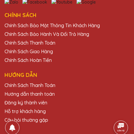
thực sự rất ấn tượng!
CHÍNH SÁCH
Nguyễn Thị Hậu
Chính Sách Bảo Mật Thông Tin Khách Hàng
27/11/2025
Chính Sách Bảo Hành Và Đổi Trả Hàng
Chất lượng cúp pha lê của Quà Tặng Pha
Chính Sách Thanh Toán
Lê QTG thật sự không thể chê vào đâu
Chính Sách Giao Hàng
được. Đúng là đáng tiền!
Chính Sách Hoàn Tiền
HƯỚNG DẪN
Trần Văn Thái
27/11/2025
Chính Sách Thanh Toán
Hướng dẫn thanh toán
Tôi rất ấn tượng với cúp pha lê của Quà
Tặng Pha Lê QTG. Chúng không chỉ đẹp
Đăng ký thành viên
mà còn rất chất lượng!
Hỗ trợ khách hàng
Câu hỏi thường gặp
Hoàng Thị Thanh