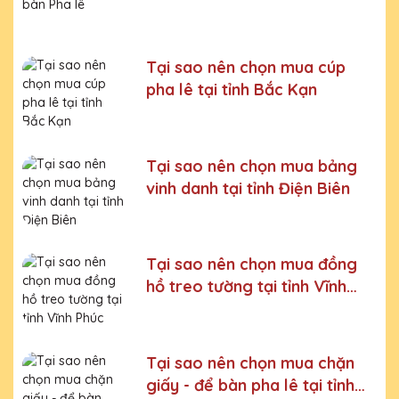
Bước 6:
Gọi điện xác nhận với khách hàng
Chúng tôi luôn tuân thủ quy trình làm việc chuyên nghiệp
và nghiêm ngặt ở từng khâu sản xuất.
Xưởng sản xuất
Tại sao nên chọn mua cúp
Chặn giấy - Để bàn pha lê uy tín, chất lượng
pha lê tại tỉnh Bắc Kạn
Chúng tôi là đơn vị sản xuất trực tiếp, uy tín, giá rẻ. Nhận
đơn mọi số lượng, nhận làm những mẫu không có sẵn,
sản xuất theo ý tưởng của khách hàng.
Tại sao nên chọn mua bảng
Quà tặng Cúp Pha Lê Vinh Danh An Thảo cung cấp tới
vinh danh tại tỉnh Điện Biên
Quý khách hàng thành phẩm bao gồm hộp xi lót lụa
vàng, với 2 màu lựa chọn xanh hoặc đỏ làm tăng thêm
tính trang trọng cho sản phẩm.
Sản phẩm được làm từ chất liệu pha lê vô cùng tinh tế,
Tại sao nên chọn mua đồng
sang trọng, gửi đến người nhận những ý nghĩa to lớn:
hồ treo tường tại tỉnh Vĩnh
- Vinh danh cá nhân, tập thể đạt thành tích xuất sắc
Phúc
- Tặng phẩm chứng nhận cho những nỗ lực, cố gắng của
cá nhân, tập thể
Tại sao nên chọn mua chặn
giấy - để bàn pha lê tại tỉnh
- Tri ân, thay lời cảm ơn gửi đến những cá nhân, tổ chức