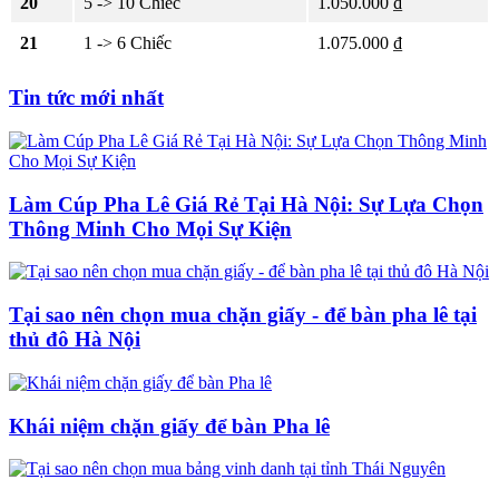
20
5 -> 10 Chiếc
1.050.000 ₫
21
1 -> 6 Chiếc
1.075.000 ₫
Tin tức mới nhất
Làm Cúp Pha Lê Giá Rẻ Tại Hà Nội: Sự Lựa Chọn
Thông Minh Cho Mọi Sự Kiện
Tại sao nên chọn mua chặn giấy - để bàn pha lê tại
thủ đô Hà Nội
Khái niệm chặn giấy để bàn Pha lê