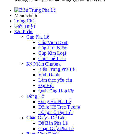
Menu chính
Trang Chủ
Giới Thiệu
Sản Phẩm
Cúp Pha Lê
Cúp Vinh Danh
Cúp Lưu Niệm
Cúp Kim Loại
Cúp Thể Thao
Kỷ Niệm Chương
Biểu Trưng Pha Lê
Vinh Danh
Làm theo yêu cầu
Đại Hội
Quà Tặng Họp lớp
Đồng Hồ
Đồng Hồ Pha Lê
Đồng Hồ Treo Tường
Đồng Hồ Đại Hội
Chặn Giấy - Để Bàn
Để Bàn Pha Lê
Chặn Giấy Pha Lê
Bảng Vinh Danh