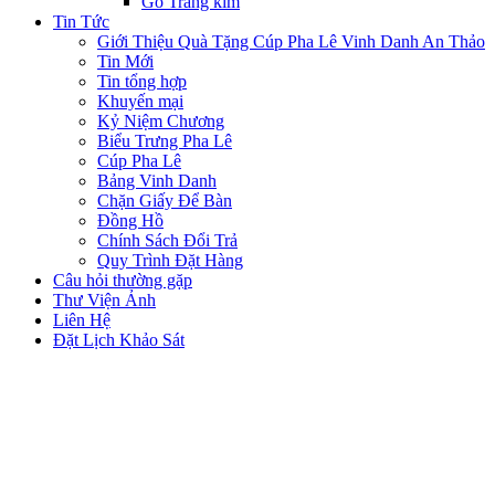
Gỗ Tráng kim
Tin Tức
Giới Thiệu Quà Tặng Cúp Pha Lê Vinh Danh An Thảo
Tin Mới
Tin tổng hợp
Khuyến mại
Kỷ Niệm Chương
Biểu Trưng Pha Lê
Cúp Pha Lê
Bảng Vinh Danh
Chặn Giấy Để Bàn
Đồng Hồ
Chính Sách Đổi Trả
Quy Trình Đặt Hàng
Câu hỏi thường gặp
Thư Viện Ảnh
Liên Hệ
Đặt Lịch Khảo Sát