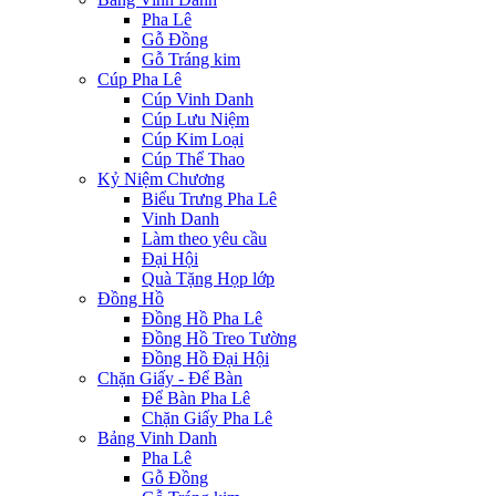
Pha Lê
Gỗ Đồng
Gỗ Tráng kim
Cúp Pha Lê
Cúp Vinh Danh
Cúp Lưu Niệm
Cúp Kim Loại
Cúp Thể Thao
Kỷ Niệm Chương
Biểu Trưng Pha Lê
Vinh Danh
Làm theo yêu cầu
Đại Hội
Quà Tặng Họp lớp
Đồng Hồ
Đồng Hồ Pha Lê
Đồng Hồ Treo Tường
Đồng Hồ Đại Hội
Chặn Giấy - Để Bàn
Để Bàn Pha Lê
Chặn Giấy Pha Lê
Bảng Vinh Danh
Pha Lê
Gỗ Đồng