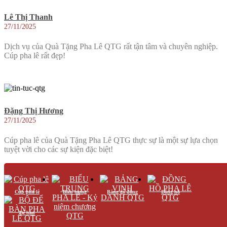
Lê Thị Thanh
27/11/2025
Dịch vụ của Quà Tặng Pha Lê QTG rất tận tâm và chuyên nghiệp.
Cúp pha lê rất đẹp!
Đặng Thị Hương
27/11/2025
Cúp pha lê của Quà Tặng Pha Lê QTG thực sự là một sự lựa chọn
tuyệt vời cho các sự kiện đặc biệt!
Cúp pha lê
Biểu trưng
Bảng gỗ đồng
Đồng hồ
Trần Văn An
Để bàn
27/11/2025