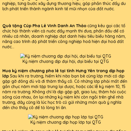
nghiệp, từng bước xây dựng thương hiệu, góp phần thúc đẩy du
lịch phát triển thành ngành kinh tế mũi nhọn của đất nước.
Quà tặng Cúp Pha Lê Vinh Danh An Thảo
cũng kêu gọi các tổ
chức hội thành viên cả nước đẩy mạnh thi đua, phấn đấu để có
nhiều cá nhân, doanh nghiệp đạt danh hiệu tiêu biểu hàng năm,
nâng cao trình độ phát triển công nghiệp hoá hiện đại hoá đất
nước...
Kỷ niệm chương dịp đại hội, đại biểu tại QTG
Mua kỷ niệm chương pha lê tại tỉnh Hưng Yên trong dịp họp
lớp
Sau khi ra trường, hiếm khi nào bạn bè cùng lớp mới có dịp
gặp gỡ đông đủ và đi thăm thầy cô. Có những lớp phải mất đến
gần chục năm mới tập trung lại được, hoặc các lễ kỷ niệm 10, 15
năm ra trường. Không chỉ là dịp gặp gỡ, giao lưu, thăm hỏi cuộc
sống của nhau, ôn lại những kỷ niệm khi còn ngồi trên ghế nhà
trường, đây cũng là lúc học trò cũ gửi những món quà ý nghĩa
đến cho thầy cô để tỏ lòng tri ân.
Kỷ niệm chương dịp họp lớp tại QTG