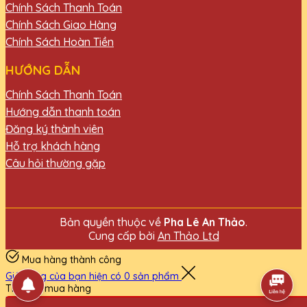
Chính Sách Thanh Toán
Chính Sách Giao Hàng
Chính Sách Hoàn Tiền
HƯỚNG DẪN
Chính Sách Thanh Toán
Hướng dẫn thanh toán
Đăng ký thành viên
Hỗ trợ khách hàng
Câu hỏi thường gặp
Bản quyền thuộc về
Pha Lê An Thảo
.
Cung cấp bởi
An Thảo Ltd
Mua hàng thành công
Giỏ hàng của bạn hiện có
0
sản phẩm
Tiếp tục mua hàng
Thanh toán ngay