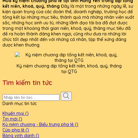
Mua kỷ niệm chương pha lê tại tỉnh Hưng Yên trong dịp tổng
kết niên, khoá, quý, tháng
Đây là một trong những ngày lễ, sự
kiện quan trọng của các đoàn thể, doanh nghiệp, trường học để
tổng kết lại những mục tiêu, thành quả mà những nhân viên xuất
sắc, những học sinh ưu tú, những lãnh đạo tài ba đã đạt được
trong một khoảng thời gian niên, khoá, quý, tháng mục tiêu đã
đề ra hoàn thành đáng khen ngợi, cũng như đưa ra những lời
chúc tốt đẹp nhất đến với những cá nhân, tập thể xứng đáng
được khen thưởng.
Kỷ niệm chương dịp tổng kết niên, khoá, quý, tháng
tại QTG
Tìm kiếm tin tức
Danh mục tin tức
Khyến mại ()
Tin mới ()
Kỷ niệm chương - Biểu trưng pha lê ()
Cúp pha lê ()
Bảng vinh danh ()