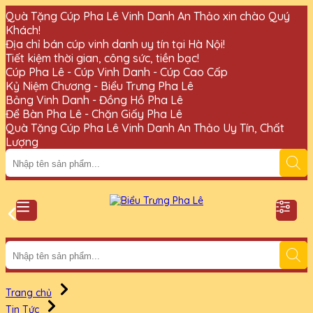
Quà Tặng Cúp Pha Lê Vinh Danh An Thảo xin chào Quý
Khách!
Địa chỉ bán cúp vinh danh uy tín tại Hà Nội!
Tiết kiệm thời gian, công sức, tiền bạc!
Cúp Pha Lê - Cúp Vinh Danh - Cúp Cao Cấp
Kỷ Niệm Chương - Biểu Trưng Pha Lê
Bảng Vinh Danh - Đồng Hồ Pha Lê
Để Bàn Pha Lê - Chặn Giấy Pha Lê
Quà Tặng Cúp Pha Lê Vinh Danh An Thảo Uy Tín, Chất
Lượng
Trang chủ
Tin Tức