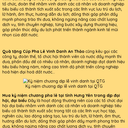
tổ chức, đoàn thể nhằm vinh danh các cá nhân và doanh nghiệp
tiêu biểu có thành tích xuất sắc trong các lĩnh vực lưu trú du lịch,
lữ hành, ẩm thực, hướng dẫn du lịch; đồng thời góp phần đẩy
mạnh phong trào thi đua, không ngừng nâng cao chất lượng
dịch vụ, tính chuyên nghiệp, từng bước xây dựng thương hiệu,
góp phần thúc đẩy du lịch phát triển thành ngành kinh tế mũi
nhọn của đất nước.
Quà tặng Cúp Pha Lê Vinh Danh An Thảo
cũng kêu gọi các
công ty, đoàn thể, tổ chức hội thành viên cả nước đẩy mạnh thi
đua, phấn đấu để có nhiều cá nhân, doanh nghiệp đạt danh hiệu
tiêu biểu hàng năm, nâng cao trình độ phát triển công nghiệp
hoá hiện đại hoá đất nước...
Kỷ niệm chương dịp lễ vinh danh tại QTG
Mua kỷ niệm chương pha lê tại tỉnh Hưng Yên trong dịp đại
hội, đại biểu
Đây là hoạt động thường niên của các tổ chức đại
hội đại biểu nhằm vinh danh các cá nhân và doanh nghiệp tiêu
biểu có thành tích xuất sắc trong tất cả các lĩnh vực học tập,
nghiên cứu, lao động sáng tạo, lưu trú du lịch, lữ hành, ẩm thực,
hướng dẫn du lịch; đồng thời góp phần đẩy mạnh phong trào thi
đua, không ngừng nâng cao chất lượng dịch vụ, tính chuyên