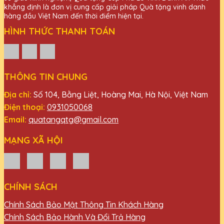
khẳng định là đơn vị cung cấp giải pháp Quà tặng vinh danh
hàng đầu Việt Nam đến thời điểm hiện tại.
HÌNH THỨC THANH TOÁN
THÔNG TIN CHUNG
Địa chỉ:
Số 104, Bằng Liệt, Hoàng Mai, Hà Nội, Việt Nam
Điện thoại:
0931050068
Email:
quatangqtg@gmail.com
MẠNG XÃ HỘI
CHÍNH SÁCH
Chính Sách Bảo Mật Thông Tin Khách Hàng
Chính Sách Bảo Hành Và Đổi Trả Hàng