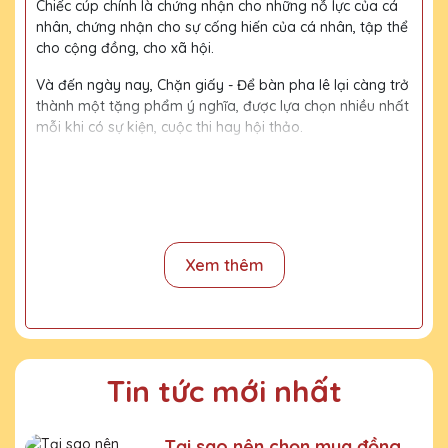
Chiếc cúp chính là chứng nhận cho những nỗ lực của cá
nhân, chứng nhận cho sự cống hiến của cá nhân, tập thể
cho cộng đồng, cho xã hội.
Và đến ngày nay, Chặn giấy - Để bàn pha lê lại càng trở
thành một tặng phẩm ý nghĩa, được lựa chọn nhiều nhất
mỗi khi có sự kiện, cuộc thi hay hội thảo.
Với kinh nghiệm 15 năm trong nghề, cùng với đội thợ
mài, đội ngũ thiết kế chuyên nghiệp, chúng tôi tự tin
mang đến khách hàng những sản phẩm chất lượng,
đường nét tinh tế, nội dung, họa tiết rõ nét, bền màu.
Xem thêm
Quy trình sản xuất
Bước 1:
Tiếp nhận yêu cầu khách hàng
Bước 2:
Bộ phận thiết kế vẽ phác họa
Tin tức mới nhất
Bước 3:
Gửi bản vẽ, báo giá khách duyệt
Bước 4:
Xưởng sản xuất chế tác sản phẩm
Tại sao nên chọn mua đồng