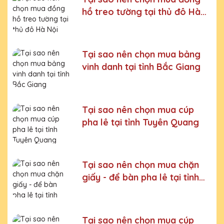
Bước 5:
Gửi hàng cho khách
hồ treo tường tại thủ đô Hà
Nội
Bước 6:
Gọi điện xác nhận với khách hàng
Chúng tôi luôn tuân thủ quy trình làm việc chuyên nghiệp
và nghiêm ngặt ở từng khâu sản xuất.
Xưởng sản xuất
Tại sao nên chọn mua bảng
Chặn giấy - Để bàn pha lê uy tín, chất lượng
vinh danh tại tỉnh Bắc Giang
Chúng tôi là đơn vị sản xuất trực tiếp, uy tín, giá rẻ. Nhận
đơn mọi số lượng, nhận làm những mẫu không có sẵn,
sản xuất theo ý tưởng của khách hàng.
Tại sao nên chọn mua cúp
Quà tặng Cúp Pha Lê Vinh Danh An Thảo cung cấp tới
pha lê tại tỉnh Tuyên Quang
Quý khách hàng thành phẩm bao gồm hộp xi lót lụa
vàng, với 2 màu lựa chọn xanh hoặc đỏ làm tăng thêm
tính trang trọng cho sản phẩm.
Sản phẩm được làm từ chất liệu pha lê vô cùng tinh tế,
Tại sao nên chọn mua chặn
sang trọng, gửi đến người nhận những ý nghĩa to lớn:
giấy - để bàn pha lê tại tỉnh
- Vinh danh cá nhân, tập thể đạt thành tích xuất sắc
Bắc Ninh
- Tặng phẩm chứng nhận cho những nỗ lực, cố gắng của
cá nhân, tập thể
Tại sao nên chọn mua cúp