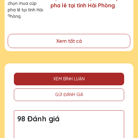
pha lê tại tỉnh Hải Phòng
- Tri ân, thay lời cảm ơn gửi đến những cá nhân, tổ chức
đã cống hiến, đóng góp cho doanh nghiệp, cho cộng
đồng
Xem tất cả
XEM BÌNH LUẬN
GỬI ĐÁNH GIÁ
98 Đánh giá