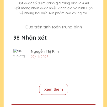
Đạt được số điểm đánh giá trung bình là 4.48.
Rất mong nhận được nhiều đánh giá và bình luận
về những bài viết, sản phẩm của chúng tôi.
Dựa trên tính toán trung bình
98 Nhận xét
Nguyễn Thị Kim
27/11/2025
Đặt làm 1 kỷ niệm chương giá nhiêu và
làm trong bao lâu
CSKH Pha Lê Hà Nội
Xem thêm
2020-01-01
Giá bán lẻ kỷ niệm chương tham khảo
đã được ghi dưới mỗi sản phẩm. Thời