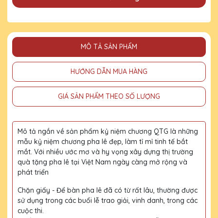
MÔ TẢ SẢN PHẨM
HƯỚNG DẪN MUA HÀNG
GIÁ SẢN PHẨM THEO SỐ LƯỢNG
Mô tả ngắn về sản phẩm kỷ niệm chương QTG là những
mẫu kỷ niệm chương pha lê đẹp, làm tỉ mỉ tinh tế bắt
mắt. Với nhiều ước mơ và hy vọng xây dựng thị trường
quà tặng pha lê tại Việt Nam ngày càng mở rộng và
phát triển
Chặn giấy - Để bàn pha lê đã có từ rất lâu, thường được
sử dụng trong các buổi lễ trao giải, vinh danh, trong các
cuộc thi.