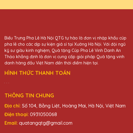
27/11/2025
Đã từng mua quà tặng pha lê tại nhiều nơi
nhưng Quà Tặng Pha Lê QTG vẫn là sự lựa
chọn số một của mình. Sản phẩm tinh xảo,
dịch vụ tuyệt vời!
Biểu Trưng Pha Lê Hà Nội QTG tự hào là đơn vị nhập khẩu cúp
pha lê cho các dịp sự kiện giá sỉ tại Xưởng Hà Nội. Với đội ngũ
kỹ sư giàu kinh nghiệm, Quà tặng Cúp Pha Lê Vinh Danh An
Vũ Văn Khang
Thảo khẳng định là đơn vị cung cấp giải pháp Quà tặng vinh
27/11/2025
danh hàng đầu Việt Nam đến thời điểm hiện tại.
HÌNH THỨC THANH TOÁN
Mình đã đặt một số lượng lớn quà tặng pha
lê cho sự kiện cuối năm của công ty và tất
cả đều rất đẹp và chất lượng. Cảm ơn Quà
Tặng Pha Lê QTG!
THÔNG TIN CHUNG
Địa chỉ:
Số 104, Bằng Liệt, Hoàng Mai, Hà Nội, Việt Nam
Lê Thị Mai
Điện thoại:
0931050068
27/11/2025
Email:
quatangqtg@gmail.com
Đây là lần thứ hai mình đặt hàng tại Quà