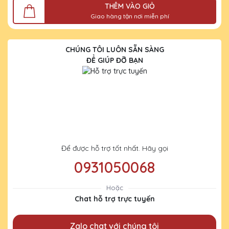
THÊM VÀO GIỎ
Giao hàng tận nơi miễn phí
CHÚNG TÔI LUÔN SẴN SÀNG
ĐỂ GIÚP ĐỠ BẠN
Để được hỗ trợ tốt nhất. Hãy gọi
0931050068
Hoặc
Chat hỗ trợ trực tuyến
Zalo chat với chúng tôi