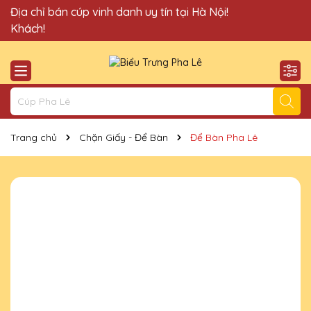
Quà Tặng Cúp Pha Lê Vinh Danh An Thảo xin chào Quý
Địa chỉ bán cúp vinh danh uy tín tại Hà Nội!
Khách!
Trang chủ
Chặn Giấy - Để Bàn
Để Bàn Pha Lê