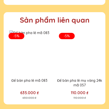
gian sản xuất 1-2 ngày, nếu dịp cuối
năm thì chỉ phục vụ với phôi có sẵn,
gia công in nội dung theo yêu cầu
Sản phẩm liên quan
Hồ Văn Thảo
27/11/2025
-5%
-5%
Tôi hài lòng về dịch vụ
Trần Văn Minh
27/11/2025
Đây là lần thứ hai mình đặt hàng tại Quà
Để bàn pha lê mã 083
Để bàn pha lê mạ vàng 24k
Tặng Pha Lê QTG và lần nào cũng hài lòng
mã 057
về chất lượng và dịch vụ. Sẽ tiếp tục ủng hộ!
635.000 ₫
110.000 ₫
650.000 ₫
110.000 ₫
Đỗ Thị Tuyết