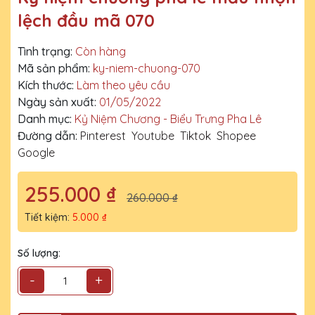
lệch đầu mã 070
Tình trạng:
Còn hàng
Mã sản phẩm:
ky-niem-chuong-070
Kích thước:
Làm theo yêu cầu
Ngày sản xuất:
01/05/2022
Danh mục:
Kỷ Niệm Chương - Biểu Trưng Pha Lê
Đường dẫn:
Pinterest
Youtube
Tiktok
Shopee
Google
255.000 ₫
260.000 ₫
Tiết kiệm:
5.000 ₫
Số lượng:
-
+