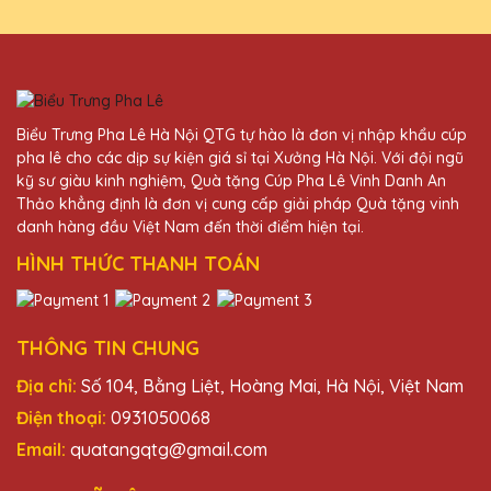
Bùi Văn Cường
27/11/2025
Biểu Trưng Pha Lê Hà Nội QTG tự hào là đơn vị nhập khẩu cúp
Cúp pha lê của Quà Tặng Pha Lê QTG thật
pha lê cho các dịp sự kiện giá sỉ tại Xưởng Hà Nội. Với đội ngũ
sự đẳng cấp và sang trọng. Công ty mình
kỹ sư giàu kinh nghiệm, Quà tặng Cúp Pha Lê Vinh Danh An
đã nhận được rất nhiều lời khen từ đối tác
Thảo khẳng định là đơn vị cung cấp giải pháp Quà tặng vinh
sau khi trao tặng những chiếc cúp này.
danh hàng đầu Việt Nam đến thời điểm hiện tại.
HÌNH THỨC THANH TOÁN
Nguyễn Thị Hoa
27/11/2025
THÔNG TIN CHUNG
Cúp pha lê của Quà Tặng Pha Lê QTG rất
đẹp và tinh xảo. Dịch vụ khách hàng chu
Địa chỉ:
Số 104, Bằng Liệt, Hoàng Mai, Hà Nội, Việt Nam
đáo, giao hàng nhanh chóng. Rất đáng tin
Điện thoại:
0931050068
cậy!
Email:
quatangqtg@gmail.com