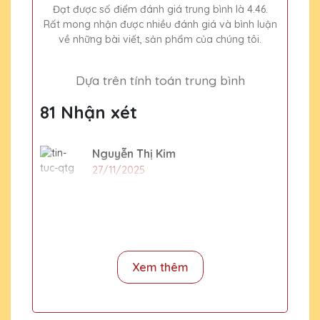
Đạt được số điểm đánh giá trung bình là 4.46.
Rất mong nhận được nhiều đánh giá và bình luận
về những bài viết, sản phẩm của chúng tôi.
Dựa trên tính toán trung bình
81 Nhận xét
Nguyễn Thị Kim
27/11/2025
Đặt làm 1 kỷ niệm chương giá nhiêu và
làm trong bao lâu
CSKH Pha Lê Hà Nội
Xem thêm
2020-01-01
Giá bán lẻ kỷ niệm chương tham khảo
đã được ghi dưới mỗi sản phẩm. Thời