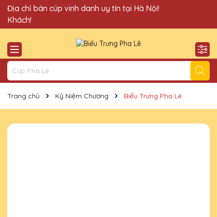
Quà Tặng Cúp Pha Lê Vinh Danh An Thảo xin chào Quý
Địa chỉ bán cúp vinh danh uy tín tại Hà Nội!
Khách!
Trang chủ
Kỷ Niệm Chương
Biểu Trưng Pha Lê