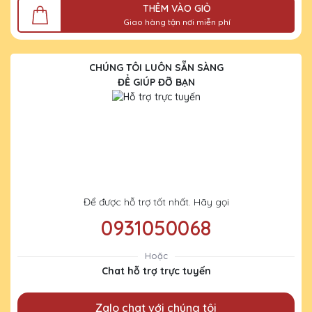
THÊM VÀO GIỎ
Giao hàng tận nơi miễn phí
CHÚNG TÔI LUÔN SẴN SÀNG
ĐỂ GIÚP ĐỠ BẠN
Để được hỗ trợ tốt nhất. Hãy gọi
0931050068
Hoặc
Chat hỗ trợ trực tuyến
Zalo chat với chúng tôi