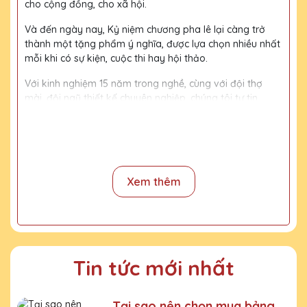
cho cộng đồng, cho xã hội.
Và đến ngày nay, Kỷ niệm chương pha lê lại càng trở
thành một tặng phẩm ý nghĩa, được lựa chọn nhiều nhất
mỗi khi có sự kiện, cuộc thi hay hội thảo.
Với kinh nghiệm 15 năm trong nghề, cùng với đội thợ
mài, đội ngũ thiết kế chuyên nghiệp, chúng tôi tự tin
mang đến khách hàng những sản phẩm chất lượng,
đường nét tinh tế, nội dung, họa tiết rõ nét, bền màu.
Quy trình sản xuất
Xem thêm
Bước 1:
Tiếp nhận yêu cầu khách hàng
Bước 2:
Bộ phận thiết kế vẽ phác họa
Bước 3:
Gửi bản vẽ, báo giá khách duyệt
Bước 4:
Xưởng sản xuất chế tác sản phẩm
Tin tức mới nhất
Bước 5:
Gửi hàng cho khách
Tại sao nên chọn mua bảng