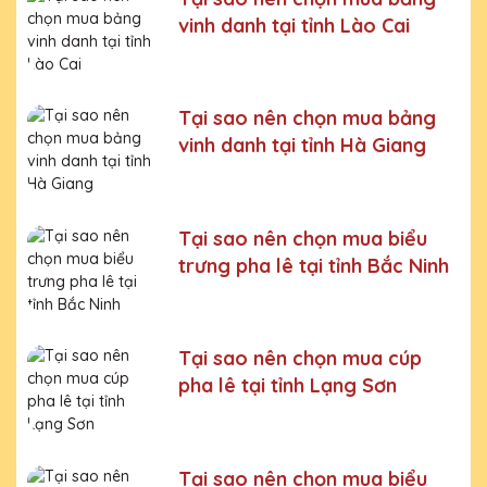
Bước 6:
Gọi điện xác nhận với khách hàng
vinh danh tại tỉnh Lào Cai
Chúng tôi luôn tuân thủ quy trình làm việc chuyên nghiệp
và nghiêm ngặt ở từng khâu sản xuất.
Xưởng sản xuất
Kỷ niệm chương pha lê uy tín, chất lượng số một thị
trường Miền Bắc
Tại sao nên chọn mua bảng
vinh danh tại tỉnh Hà Giang
Chúng tôi là đơn vị sản xuất trực tiếp, uy tín, giá rẻ. Nhận
đơn mọi số lượng, nhận làm những mẫu không có sẵn,
sản xuất theo ý tưởng của khách hàng.
Quà tặng Cúp Pha Lê Vinh Danh An Thảo cung cấp tới
Tại sao nên chọn mua biểu
Quý khách hàng thành phẩm bao gồm hộp xi lót lụa
trưng pha lê tại tỉnh Bắc Ninh
vàng, với 2 màu lựa chọn xanh hoặc đỏ làm tăng thêm
tính trang trọng cho sản phẩm.
Sản phẩm được làm từ chất liệu pha lê vô cùng tinh tế,
sang trọng, gửi đến người nhận những ý nghĩa to lớn:
Tại sao nên chọn mua cúp
- Vinh danh cá nhân, tập thể đạt thành tích xuất sắc
pha lê tại tỉnh Lạng Sơn
- Tặng phẩm chứng nhận cho những nỗ lực, cố gắng của
cá nhân, tập thể
Tại sao nên chọn mua biểu
- Tri ân, thay lời cảm ơn gửi đến những cá nhân, tổ chức