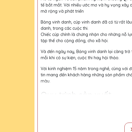
tế bắt mắt. Với nhiều ước mơ và hy vọng xây 
mở rộng và phát triển
Bảng vinh danh, cúp vinh danh đã có từ rất lâu
danh, trong các cuộc thi.
Chiếc cúp chính là chứng nhận cho những nỗ lự
tập thể cho cộng đồng, cho xã hội.
Và đến ngày nay, Bảng vinh danh lại càng trở
mỗi khi có sự kiện, cuộc thi hay hội thảo.
Với kinh nghiệm 15 năm trong nghề, cùng với độ
tin mang đến khách hàng những sản phẩm chất l
màu.
Quy trình sản xuất
Bước 1:
Tiếp nhận yêu cầu khách hàng
Bước 2:
Bộ phận thiết kế vẽ phác họa
Bước 3:
Gửi bản vẽ, báo giá khách duyệt