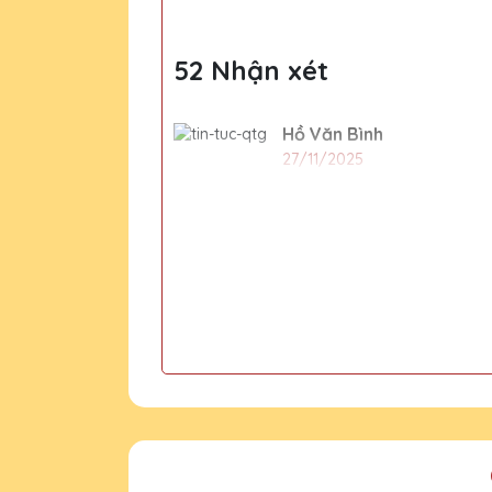
52 Nhận xét
Hồ Văn Bình
27/11/2025
Đã nhận được kỷ niệm chương
Lê Thị Thanh
27/11/2025
Chất lượng pha lê rất tốt, 
Trần Văn Kiên
27/11/2025