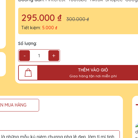
295.000 ₫
300.000 ₫
Tiết kiệm:
5.000 ₫
Số lượng:
-
+
THÊM VÀO GIỎ
Giao hàng tận nơi miễn phí
N MUA HÀNG
à những mẫu kỷ niệm chương pha lê đẹp, làm tỉ mỉ tinh