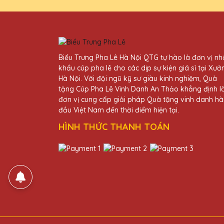
Lê Thị Phương
27/11/2025
Dịch vụ khách hàng của Quà T
Biểu Trưng Pha Lê Hà Nội QTG tự hào là đơn vị n
khẩu cúp pha lê cho các dịp sự kiện giá sỉ tại Xưở
Hà Nội. Với đội ngũ kỹ sư giàu kinh nghiệm, Quà
Bùi Văn Phúc
tặng Cúp Pha Lê Vinh Danh An Thảo khẳng định l
27/11/2025
đơn vị cung cấp giải pháp Quà tặng vinh danh h
đầu Việt Nam đến thời điểm hiện tại.
Dịch vụ khách hàng của Quà T
HÌNH THỨC THANH TOÁN
Phạm Văn Phú
27/11/2025
Đã nhận được kỷ niệm chương
Đặng Thị Bích