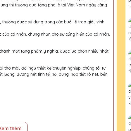
dựng thị trường quà tặng pha lê tại Việt Nam ngày càng
, thường được sử dụng trong các buổi lễ trao giải, vinh
c của cá nhân, chứng nhận cho sự cống hiến của cá nhân,
 thành một tặng phẩm ý nghĩa, được lựa chọn nhiều nhất
i thợ mài, đội ngũ thiết kế chuyên nghiệp, chúng tôi tự
ượng, đường nét tinh tế, nội dung, họa tiết rõ nét, bền
Xem thêm