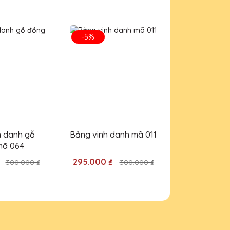
ếp tục ủng hộ!
-5%
-5%
Lê QTG!
h danh gỗ
Bảng vinh danh mã 011
Bảng vinh d
 phẩm.
mã 064
₫
295.000 ₫
295.000 ₫
300.000 ₫
300.000 ₫
ản phẩm.