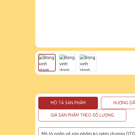
MÔ TẢ SẢN PHẨM
HƯỚNG DẪ
GIÁ SẢN PHẨM THEO SỐ LƯỢNG
Mô tả ngắn về sản phẩm kỷ niệm chương QTG l