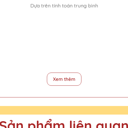
Dựa trên tính toán trung bình
 và thật sự ấn tượng với chất lượng và thiết kế. Sẽ đặt hàng thêm!
Xem thêm
dịch vụ giao hàng nhanh chóng và đúng hẹn. Rất hài lòng với Quà Tặ
Sản phẩm liên qua