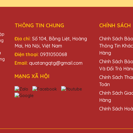
THÔNG TIN CHUNG
CHÍNH SÁCH
ặng Pha Lê QTG rất nhiệt tình và chuyên nghiệp. Sẽ tiếp tục ủng h
hập
Địa chỉ:
Số 104, Bằng Liệt, Hoàng
Chính Sách Bả
ng
Mai, Hà Nội, Việt Nam
Thông Tin Khá
Hàng
à
Điện thoại:
0931050068
àng
Chính Sách Bả
Email:
quatangqtg@gmail.com
Và Đổi Trả Hàn
ặng Pha Lê QTG rất nhiệt tình và chuyên nghiệp. Sẽ tiếp tục ủng h
MẠNG XÃ HỘI
Chính Sách Tha
Toán
Chính Sách Gia
Hàng
Chính Sách Hoà
 và rất ấn tượng với thiết kế và chất lượng. Cảm ơn Quà Tặng Ph