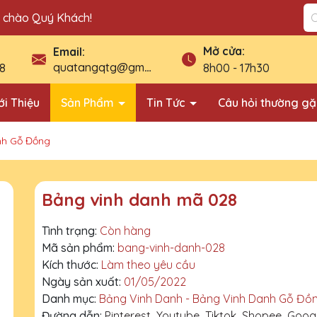
n chào Quý Khách!
Mở cửa:
Email:
quatangqtg@gmail.com
8
8h00 - 17h30
ới Thiệu
Sản Phẩm
Tin Tức
Câu hỏi thường g
nh Gỗ Đồng
Bảng vinh danh mã 028
Tình trạng:
Còn hàng
Mã sản phẩm:
bang-vinh-danh-028
Kích thước:
Làm theo yêu cầu
Ngày sản xuất:
01/05/2022
Danh mục:
Bảng Vinh Danh - Bảng Vinh Danh Gỗ Đồ
Đường dẫn:
Pinterest
Youtube
Tiktok
Shopee
Goog