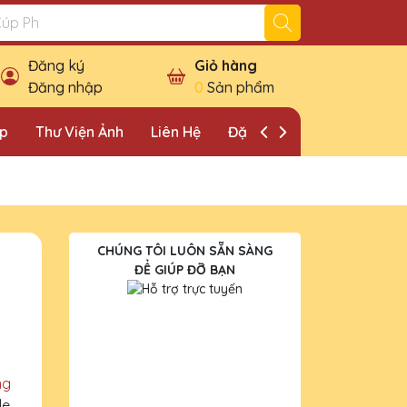
Đăng ký
Giỏ hàng
Đăng nhập
0
Sản phẩm
ặp
Thư Viện Ảnh
Liên Hệ
Đặt Lịch Khảo Sát
CHÚNG TÔI LUÔN SẴN SÀNG
ĐỂ GIÚP ĐỠ BẠN
ng
le