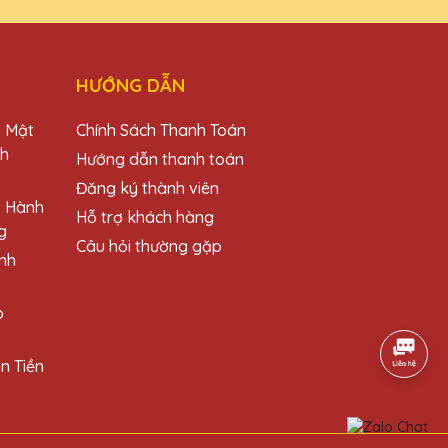
HƯỚNG DẪN
ộ!
o Mật
Chính Sách Thanh Toán
ch
Hướng dẫn thanh toán
Đăng ký thành viên
o Hành
Hỗ trợ khách hàng
g
ộ!
Câu hỏi thường gặp
nh
o
n Tiền
a Lê QTG!