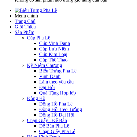
Menu chính
Trang Chủ
Giới Thiệu
Sản Phẩm
Cúp Pha Lê
Cúp Vinh Danh
Cúp Lưu Niệm
Cúp Kim Loại
Cúp Thể Thao
Kỷ Niệm Chương
Biểu Trưng Pha Lê
Vinh Danh
Làm theo yêu cầu
Đại Hội
Quà Tặng Họp lớp
Đồng Hồ
Đồng Hồ Pha Lê
Đồng Hồ Treo Tường
Đồng Hồ Đại Hội
Chặn Giấy - Để Bàn
Để Bàn Pha Lê
Chặn Giấy Pha Lê
Bảng Vinh Danh