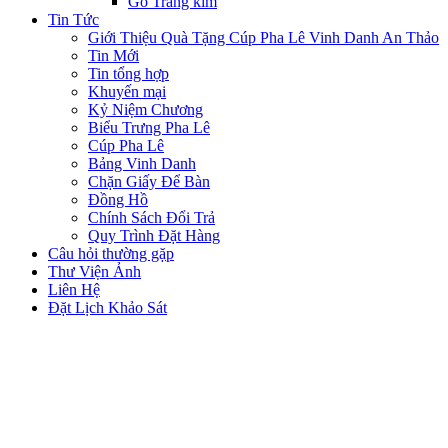
Gỗ Tráng kim
Tin Tức
Giới Thiệu Quà Tặng Cúp Pha Lê Vinh Danh An Thảo
Tin Mới
Tin tổng hợp
Khuyến mại
Kỷ Niệm Chương
Biểu Trưng Pha Lê
Cúp Pha Lê
Bảng Vinh Danh
Chặn Giấy Để Bàn
Đồng Hồ
Chính Sách Đổi Trả
Quy Trình Đặt Hàng
Câu hỏi thường gặp
Thư Viện Ảnh
Liên Hệ
Đặt Lịch Khảo Sát