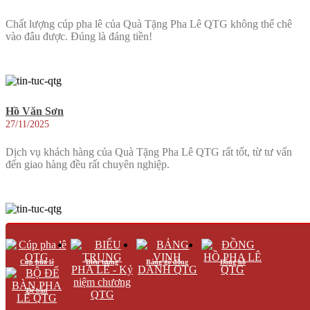
Chất lượng cúp pha lê của Quà Tặng Pha Lê QTG không thể chê
vào đâu được. Đúng là đáng tiền!
Hồ Văn Sơn
27/11/2025
Dịch vụ khách hàng của Quà Tặng Pha Lê QTG rất tốt, từ tư vấn
đến giao hàng đều rất chuyên nghiệp.
Hồ Văn Nam
27/11/2025
Cúp pha lê
Biểu trưng
Bảng gỗ đồng
Đồng hồ
Dịch vụ khách hàng của Quà Tặng Pha Lê QTG rất tận tâm và
chuyên nghiệp. Tôi rất hài lòng với sản phẩm.
Để bàn