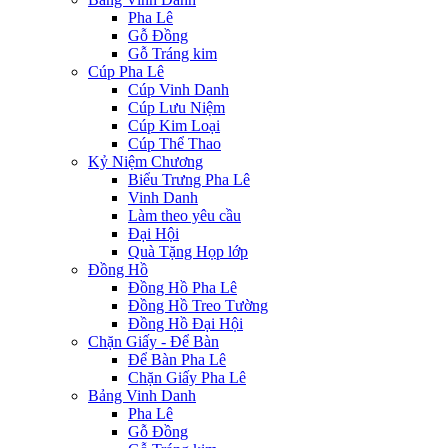
Pha Lê
Gỗ Đồng
Gỗ Tráng kim
Cúp Pha Lê
Cúp Vinh Danh
Cúp Lưu Niệm
Cúp Kim Loại
Cúp Thể Thao
Kỷ Niệm Chương
Biểu Trưng Pha Lê
Vinh Danh
Làm theo yêu cầu
Đại Hội
Quà Tặng Họp lớp
Đồng Hồ
Đồng Hồ Pha Lê
Đồng Hồ Treo Tường
Đồng Hồ Đại Hội
Chặn Giấy - Để Bàn
Để Bàn Pha Lê
Chặn Giấy Pha Lê
Bảng Vinh Danh
Pha Lê
Gỗ Đồng