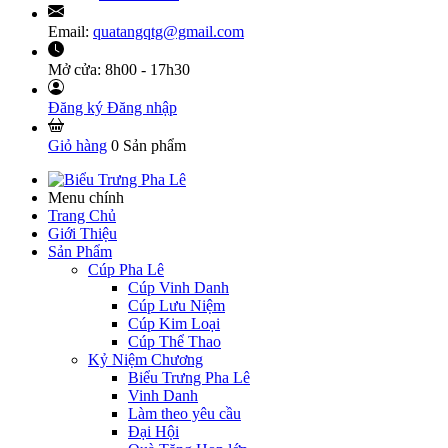
Email:
quatangqtg@gmail.com
Mở cửa:
8h00 - 17h30
Đăng ký
Đăng nhập
Giỏ hàng
0
Sản phẩm
Menu chính
Trang Chủ
Giới Thiệu
Sản Phẩm
Cúp Pha Lê
Cúp Vinh Danh
Cúp Lưu Niệm
Cúp Kim Loại
Cúp Thể Thao
Kỷ Niệm Chương
Biểu Trưng Pha Lê
Vinh Danh
Làm theo yêu cầu
Đại Hội