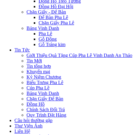
Đồng Hồ Treo Tường
Đồng Hồ Đại Hội
Chặn Giấy - Để Bàn
Để Bàn Pha Lê
Chặn Giấy Pha Lê
Bảng Vinh Danh
Pha Lê
Gỗ Đồng
Gỗ Tráng kim
Tin Tức
Giới Thiệu Quà Tặng Cúp Pha Lê Vinh Danh An Thảo
Tin Mới
Tin tổng hợp
Khuyến mại
Kỷ Niệm Chương
Biểu Trưng Pha Lê
Cúp Pha Lê
Bảng Vinh Danh
Chặn Giấy Để Bàn
Đồng Hồ
Chính Sách Đổi Trả
Quy Trình Đặt Hàng
Câu hỏi thường gặp
Thư Viện Ảnh
Liên Hệ