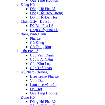
Quà Tặng Họp lớp
Đồng Hồ
Đồng Hồ Pha Lê
Đồng Hồ Treo Tường
Đồng Hồ Đại Hội
Chặn Giấy - Để Bàn
Để Bàn Pha Lê
Chặn Giấy Pha Lê
Bảng Vinh Danh
Pha Lê
Gỗ Đồng
Gỗ Tráng kim
Cúp Pha Lê
Cúp Vinh Danh
Cúp Lưu Niệm
Cúp Kim Loại
Cúp Thể Thao
Kỷ Niệm Chương
Biểu Trưng Pha Lê
Vinh Danh
Làm theo yêu cầu
Đại Hội
Quà Tặng Họp lớp
Đồng Hồ
Đồng Hồ Pha Lê