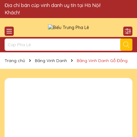
Quà Tặng Cúp Pha Lê Vinh Danh An Thảo xin chào Quý
Địa chỉ bán cúp vinh danh uy tín tại Hà Nội!
Khách!
Trang chủ
Bảng Vinh Danh
Bảng Vinh Danh Gỗ Đồng