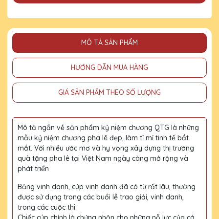
MÔ TẢ SẢN PHẨM
HƯỚNG DẪN MUA HÀNG
GIÁ SẢN PHẨM THEO SỐ LƯỢNG
Mô tả ngắn về sản phẩm kỷ niệm chương QTG là những
mẫu kỷ niệm chương pha lê đẹp, làm tỉ mỉ tinh tế bắt
mắt. Với nhiều ước mơ và hy vọng xây dựng thị trường
quà tặng pha lê tại Việt Nam ngày càng mở rộng và
phát triển
Bảng vinh danh, cúp vinh danh đã có từ rất lâu, thường
được sử dụng trong các buổi lễ trao giải, vinh danh,
trong các cuộc thi.
Chiếc cúp chính là chứng nhận cho những nỗ lực của cá