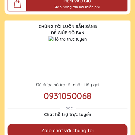
THÊM VÀO GIỎ
Giao hàng tận nơi miễn phí
CHÚNG TÔI LUÔN SẴN SÀNG
ĐỂ GIÚP ĐỠ BẠN
Để được hỗ trợ tốt nhất. Hãy gọi
0931050068
Hoặc
Chat hỗ trợ trực tuyến
Zalo chat với chúng tôi