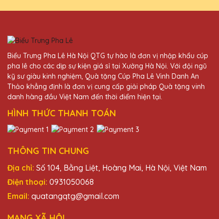
Trần Văn Quý
27/11/2025
Biểu Trưng Pha Lê Hà Nội QTG tự hào là đơn vị nhập khẩu cúp
Kỷ niệm chương pha lê từ Quà Tặng Pha Lê
pha lê cho các dịp sự kiện giá sỉ tại Xưởng Hà Nội. Với đội ngũ
QTG luôn làm tôi hài lòng. Sản phẩm chất
kỹ sư giàu kinh nghiệm, Quà tặng Cúp Pha Lê Vinh Danh An
lượng cao và dịch vụ chuyên nghiệp.
Thảo khẳng định là đơn vị cung cấp giải pháp Quà tặng vinh
danh hàng đầu Việt Nam đến thời điểm hiện tại.
HÌNH THỨC THANH TOÁN
Hồ Văn Thịnh
27/11/2025
Sản phẩm của Quà Tặng Pha Lê QTG
THÔNG TIN CHUNG
không chỉ đẹp mà còn mang lại giá trị tinh
Địa chỉ:
Số 104, Bằng Liệt, Hoàng Mai, Hà Nội, Việt Nam
thần lớn cho người nhận.
Điện thoại:
0931050068
Email:
quatangqtg@gmail.com
Phạm Văn Thành
27/11/2025
MẠNG XÃ HỘI