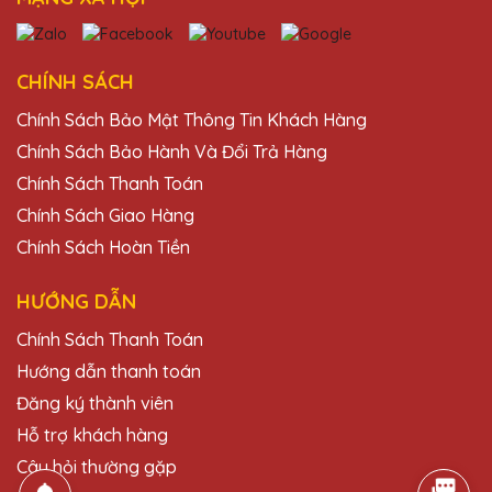
Dịch vụ khách hàng của Quà Tặng Pha Lê
QTG rất nhiệt tình và chuyên nghiệp. Sẽ
tiếp tục ủng hộ!
CHÍNH SÁCH
Chính Sách Bảo Mật Thông Tin Khách Hàng
Chính Sách Bảo Hành Và Đổi Trả Hàng
Đặng Thị Thảo
27/11/2025
Chính Sách Thanh Toán
Chính Sách Giao Hàng
Chất lượng pha lê tại Quà Tặng Pha Lê
Chính Sách Hoàn Tiền
QTG rất tốt, thiết kế đẹp và độc đáo. Rất
hài lòng với sản phẩm.
HƯỚNG DẪN
Chính Sách Thanh Toán
Đỗ Thị Thu
Hướng dẫn thanh toán
27/11/2025
Đăng ký thành viên
Chất lượng pha lê tại Quà Tặng Pha Lê
Hỗ trợ khách hàng
QTG rất tốt, thiết kế đẹp và độc đáo. Rất
hài lòng với sản phẩm.
Câu hỏi thường gặp