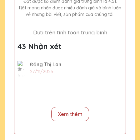
Đạt được số điểm đánh giá trung bình là 4.51.
Rất mong nhận được nhiều đánh giá và bình luận
về những bài viết, sản phẩm của chúng tôi.
Dựa trên tính toán trung bình
43 Nhận xét
Đặng Thị Lan
27/11/2025
Mình đã đặt một số lượng lớn cúp pha lê
cho sự kiện cuối năm của công ty và tất cả
đều rất đẹp và chất lượng. Cảm ơn Quà
Tặng Pha Lê QTG!
Xem thêm
Dương Văn Long
27/11/2025