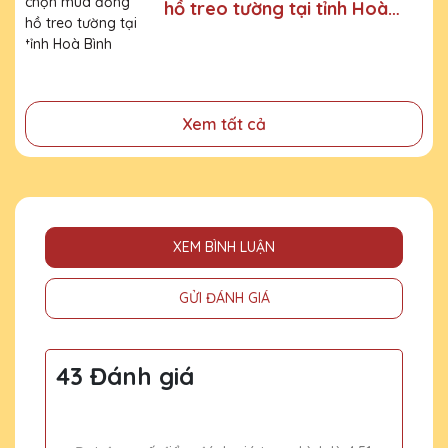
hồ treo tường tại tỉnh Hoà
- Tri ân, thay lời cảm ơn gửi đến những cá nhân, tổ chức
đã cống hiến, đóng góp cho doanh nghiệp, cho cộng
Bình
đồng
Xem tất cả
XEM BÌNH LUẬN
GỬI ĐÁNH GIÁ
43 Đánh giá