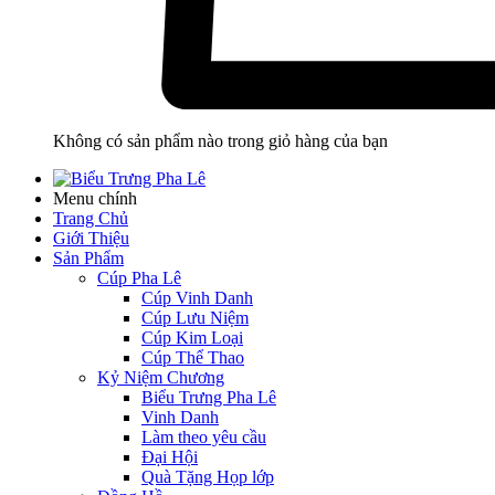
Không có sản phẩm nào trong giỏ hàng của bạn
Menu chính
Trang Chủ
Giới Thiệu
Sản Phẩm
Cúp Pha Lê
Cúp Vinh Danh
Cúp Lưu Niệm
Cúp Kim Loại
Cúp Thể Thao
Kỷ Niệm Chương
Biểu Trưng Pha Lê
Vinh Danh
Làm theo yêu cầu
Đại Hội
Quà Tặng Họp lớp