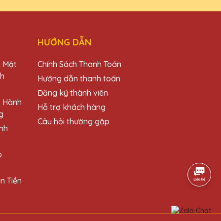
đến sản phẩm tuyệt vời!
HƯỚNG DẪN
o Mật
Chính Sách Thanh Toán
đối tác.
ch
Hướng dẫn thanh toán
Đăng ký thành viên
o Hành
Hỗ trợ khách hàng
g
Câu hỏi thường gặp
nh
ản phẩm.
o
n Tiền
 phẩm.