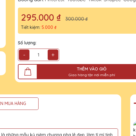
295.000 ₫
300.000 ₫
Tiết kiệm:
5.000 ₫
Số lượng:
-
+
THÊM VÀO GIỎ
Giao hàng tận nơi miễn phí
N MUA HÀNG
à những mẫu kỷ niệm chương pha lê đẹp, làm tỉ mỉ tinh