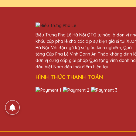
Thiết kế kỷ niệm chương củ
Ngô Thị Ngân
27/11/2025
Biểu Trưng Pha Lê Hà Nội QTG tự hào là đơn vị n
khẩu cúp pha lê cho các dịp sự kiện giá sỉ tại Xưở
Kỷ niệm chương pha lê tại Q
Hà Nội. Với đội ngũ kỹ sư giàu kinh nghiệm, Quà
tặng Cúp Pha Lê Vinh Danh An Thảo khẳng định l
đơn vị cung cấp giải pháp Quà tặng vinh danh h
Nguyễn Thị Lan
đầu Việt Nam đến thời điểm hiện tại.
27/11/2025
HÌNH THỨC THANH TOÁN
Chất lượng pha lê tại Quà Tặ
Vũ Văn Cường
27/11/2025
Thiết kế kỷ niệm chương của