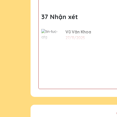
37 Nhận xét
Vũ Văn Khoa
27/11/2025
Thiết kế pha lê tại Quà Tặng
hàng của mình.
Đỗ Thị Kim
27/11/2025
Lần đầu tiên mình đặt hàng t
trong tương lai.
Phạm Văn Long