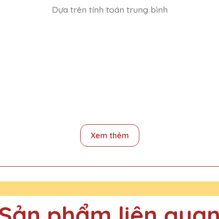
Dựa trên tính toán trung bình
 Pha Lê QTG thật sự tinh tế và đẳng cấp. Rất tự hào khi trao tặng 
Xem thêm
ại Quà Tặng Pha Lê QTG và rất ấn tượng với chất lượng và thiết kế
Sản phẩm liên qua