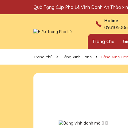
Quà Tặng Cúp Pha Lê Vinh Danh An Thảo xi
Địa chỉ bán cúp vinh danh uy tín tại Hà Nội!
Holine:
093105006
Trang Chủ
Gi
Trang chủ
Bảng Vinh Danh
Bảng Vinh Da