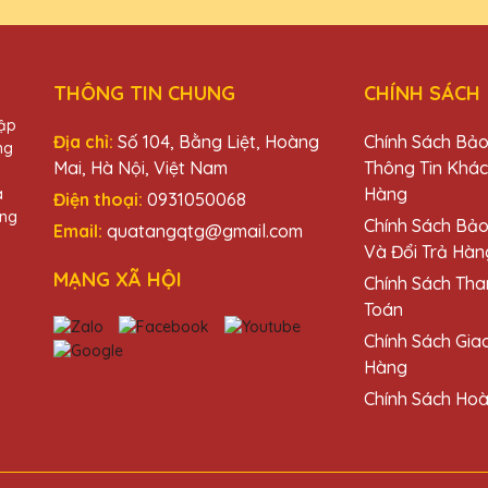
a Quà Tặng Pha Lê QTG rất sáng tạo và độc đáo. Cảm ơn đã mang 
THÔNG TIN CHUNG
CHÍNH SÁCH
hập
Địa chỉ:
Số 104, Bằng Liệt, Hoàng
Chính Sách Bả
ng
uà Tặng Pha Lê QTG thực sự đẳng cấp. Rất tự hào khi trao tặng cho 
Mai, Hà Nội, Việt Nam
Thông Tin Khá
Hàng
à
Điện thoại:
0931050068
àng
Chính Sách Bả
Email:
quatangqtg@gmail.com
Và Đổi Trả Hàn
MẠNG XÃ HỘI
Chính Sách Tha
ng Pha Lê QTG rất tốt, thiết kế đẹp và độc đáo. Rất hài lòng với s
Toán
Chính Sách Gia
Hàng
Chính Sách Hoà
 Quà Tặng Pha Lê QTG rất tinh tế và độc đáo. Rất hài lòng với sản