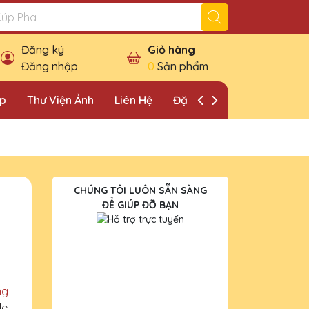
Đăng ký
Giỏ hàng
Đăng nhập
0
Sản phẩm
ặp
Thư Viện Ảnh
Liên Hệ
Đặt Lịch Khảo Sát
CHÚNG TÔI LUÔN SẴN SÀNG
ĐỂ GIÚP ĐỠ BẠN
ng
le