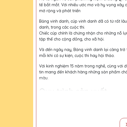
tế bắt mắt. Với nhiều ước mơ và hy vọng xây 
mở rộng và phát triển
Bảng vinh danh, cúp vinh danh đã có từ rất lâu
danh, trong các cuộc thi.
Chiếc cúp chính là chứng nhận cho những nỗ lự
tập thể cho cộng đồng, cho xã hội.
Và đến ngày nay, Bảng vinh danh lại càng trở
mỗi khi có sự kiện, cuộc thi hay hội thảo.
Với kinh nghiệm 15 năm trong nghề, cùng với độ
tin mang đến khách hàng những sản phẩm chất l
màu.
Quy trình sản xuất
Bước 1:
Tiếp nhận yêu cầu khách hàng
Bước 2:
Bộ phận thiết kế vẽ phác họa
Bước 3:
Gửi bản vẽ, báo giá khách duyệt