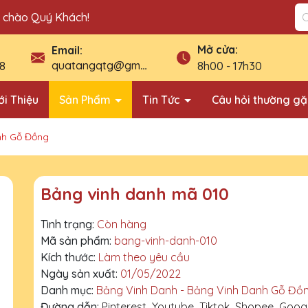
n chào Quý Khách!
Mở cửa:
Email:
quatangqtg@gmail.com
8
8h00 - 17h30
ới Thiệu
Sản Phẩm
Tin Tức
Câu hỏi thường g
nh Gỗ Đồng
Bảng vinh danh mã 010
Tình trạng:
Còn hàng
Mã sản phẩm:
bang-vinh-danh-010
Kích thước:
Làm theo yêu cầu
Ngày sản xuất:
01/05/2022
Danh mục:
Bảng Vinh Danh - Bảng Vinh Danh Gỗ Đồ
Đường dẫn:
Pinterest
Youtube
Tiktok
Shopee
Goog