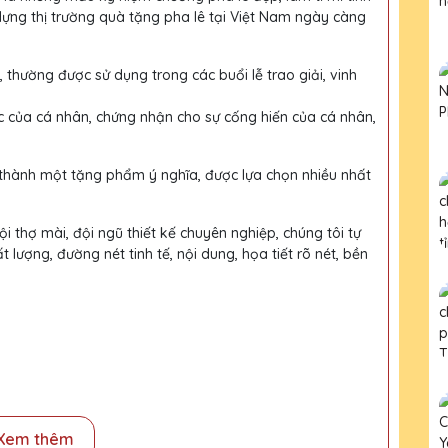
dựng thị trường quà tặng pha lê tại Việt Nam ngày càng
, thường được sử dụng trong các buổi lễ trao giải, vinh
c của cá nhân, chứng nhận cho sự cống hiến của cá nhân,
 thành một tặng phẩm ý nghĩa, được lựa chọn nhiều nhất
i thợ mài, đội ngũ thiết kế chuyên nghiệp, chúng tôi tự
ượng, đường nét tinh tế, nội dung, họa tiết rõ nét, bền
Xem thêm