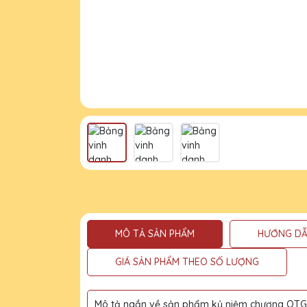
MÔ TẢ SẢN PHẨM
HƯỚNG DẪ
GIÁ SẢN PHẨM THEO SỐ LƯỢNG
Mô tả ngắn về sản phẩm kỷ niệm chương QTG l