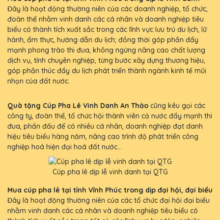
Đây là hoạt động thường niên của các doanh nghiệp, tổ chức,
đoàn thể nhằm vinh danh các cá nhân và doanh nghiệp tiêu
biểu có thành tích xuất sắc trong các lĩnh vực lưu trú du lịch, lữ
hành, ẩm thực, hướng dẫn du lịch; đồng thời góp phần đẩy
mạnh phong trào thi đua, không ngừng nâng cao chất lượng
dịch vụ, tính chuyên nghiệp, từng bước xây dựng thương hiệu,
góp phần thúc đẩy du lịch phát triển thành ngành kinh tế mũi
nhọn của đất nước.
Quà tặng Cúp Pha Lê Vinh Danh An Thảo
cũng kêu gọi các
công ty, đoàn thể, tổ chức hội thành viên cả nước đẩy mạnh thi
đua, phấn đấu để có nhiều cá nhân, doanh nghiệp đạt danh
hiệu tiêu biểu hàng năm, nâng cao trình độ phát triển công
nghiệp hoá hiện đại hoá đất nước...
Cúp pha lê dịp lễ vinh danh tại QTG
Mua cúp pha lê tại tỉnh Vĩnh Phúc trong dịp đại hội, đại biểu
Đây là hoạt động thường niên của các tổ chức đại hội đại biểu
nhằm vinh danh các cá nhân và doanh nghiệp tiêu biểu có