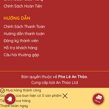
Chính Sách Hoàn Tiền
HƯỚNG DẪN
Chính Sách Thanh Toán
Hướng dẫn thanh toán
Đăng ký thành viên
Hỗ trợ khách hàng
Câu hỏi thường gặp
Bản quyền thuộc về
Pha Lê An Thảo
.
Cung cấp bởi
An Thảo Ltd
Mua hàng thành công
Giỏ hàng của bạn hiện có
0
sản phẩm
Tiếp tục mua hàng
Thanh toán ngay