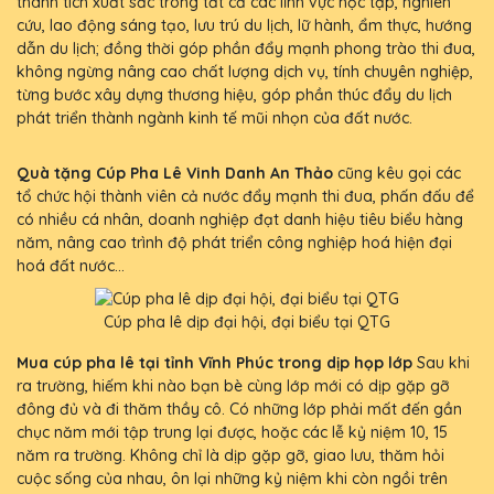
thành tích xuất sắc trong tất cả các lĩnh vực học tập, nghiên
cứu, lao động sáng tạo, lưu trú du lịch, lữ hành, ẩm thực, hướng
dẫn du lịch; đồng thời góp phần đẩy mạnh phong trào thi đua,
không ngừng nâng cao chất lượng dịch vụ, tính chuyên nghiệp,
từng bước xây dựng thương hiệu, góp phần thúc đẩy du lịch
phát triển thành ngành kinh tế mũi nhọn của đất nước.
Quà tặng Cúp Pha Lê Vinh Danh An Thảo
cũng kêu gọi các
tổ chức hội thành viên cả nước đẩy mạnh thi đua, phấn đấu để
có nhiều cá nhân, doanh nghiệp đạt danh hiệu tiêu biểu hàng
năm, nâng cao trình độ phát triển công nghiệp hoá hiện đại
hoá đất nước...
Cúp pha lê dịp đại hội, đại biểu tại QTG
Mua cúp pha lê tại tỉnh Vĩnh Phúc trong dịp họp lớp
Sau khi
ra trường, hiếm khi nào bạn bè cùng lớp mới có dịp gặp gỡ
đông đủ và đi thăm thầy cô. Có những lớp phải mất đến gần
chục năm mới tập trung lại được, hoặc các lễ kỷ niệm 10, 15
năm ra trường. Không chỉ là dịp gặp gỡ, giao lưu, thăm hỏi
cuộc sống của nhau, ôn lại những kỷ niệm khi còn ngồi trên