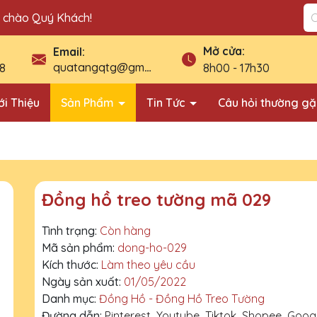
n chào Quý Khách!
Mở cửa:
Email:
quatangqtg@gmail.com
8
8h00 - 17h30
ới Thiệu
Sản Phẩm
Tin Tức
Câu hỏi thường g
Đồng hồ treo tường mã 029
Tình trạng:
Còn hàng
Mã sản phẩm:
dong-ho-029
Kích thước:
Làm theo yêu cầu
Ngày sản xuất:
01/05/2022
Danh mục:
Đồng Hồ - Đồng Hồ Treo Tường
Đường dẫn:
Pinterest
Youtube
Tiktok
Shopee
Goog