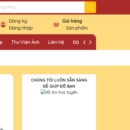
Đăng ký
Giỏ hàng
Đăng nhập
0
Sản phẩm
ặp
Thư Viện Ảnh
Liên Hệ
Đặt Lịch Khảo Sát
CHÚNG TÔI LUÔN SẴN SÀNG
ĐỂ GIÚP ĐỠ BẠN
le