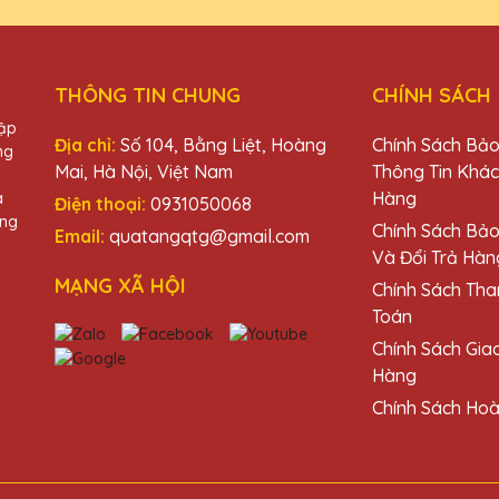
 Quà Tặng Pha Lê QTG rất tinh tế và độc đáo. Rất hài lòng với sản
THÔNG TIN CHUNG
CHÍNH SÁCH
hập
Địa chỉ:
Số 104, Bằng Liệt, Hoàng
Chính Sách Bả
ng
ặng Pha Lê QTG rất nhiệt tình và chuyên nghiệp. Sẽ tiếp tục ủng h
Mai, Hà Nội, Việt Nam
Thông Tin Khá
Hàng
à
Điện thoại:
0931050068
àng
Chính Sách Bả
Email:
quatangqtg@gmail.com
Và Đổi Trả Hàn
MẠNG XÃ HỘI
Chính Sách Tha
 và rất ấn tượng với thiết kế và chất lượng. Cảm ơn Quà Tặng Ph
Toán
Chính Sách Gia
Hàng
Chính Sách Hoà
à Tặng Pha Lê QTG luôn làm tôi hài lòng. Sản phẩm chất lượng cao