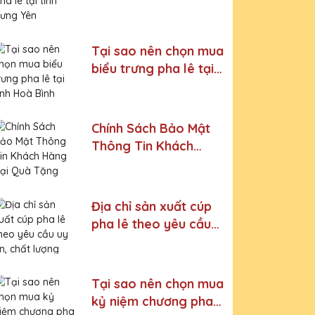
Hưng Yên
Tại sao nên chọn mua
biểu trưng pha lê tại
tỉnh Hoà Bình
Chính Sách Bảo Mật
Thông Tin Khách
Hàng Tại Quà Tặng
Cúp Pha Lê Vinh Danh
An Thảo
Địa chỉ sản xuất cúp
pha lê theo yêu cầu
uy tín, chất lượng
Tại sao nên chọn mua
kỷ niệm chương pha