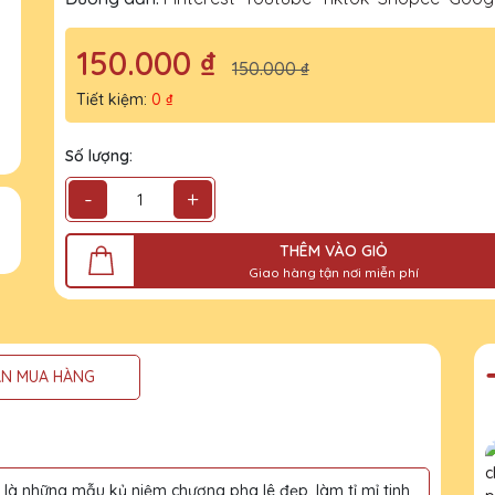
150.000 ₫
150.000 ₫
Tiết kiệm:
0 ₫
Số lượng:
-
+
THÊM VÀO GIỎ
Giao hàng tận nơi miễn phí
N MUA HÀNG
à những mẫu kỷ niệm chương pha lê đẹp, làm tỉ mỉ tinh