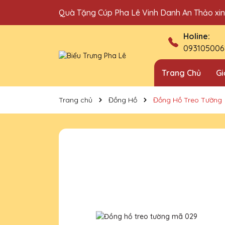
Quà Tặng Cúp Pha Lê Vinh Danh An Thảo xi
Địa chỉ bán cúp vinh danh uy tín tại Hà Nội!
Holine:
093105006
Trang Chủ
Gi
Trang chủ
Đồng Hồ
Đồng Hồ Treo Tường