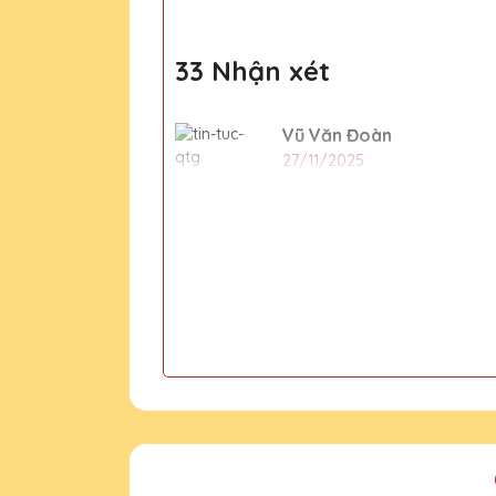
33 Nhận xét
Vũ Văn Đoàn
27/11/2025
Cảm ơn Quà Tặng Pha Lê QTG 
này.
Lê Thị Mỹ
27/11/2025
Mình đã đặt một số lượng lớ
QTG!
Vũ Văn Trung