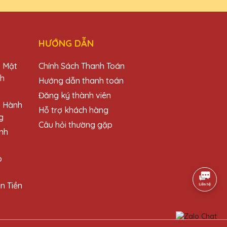
 phẩm.
HƯỚNG DẪN
o Mật
Chính Sách Thanh Toán
ộ!
ch
Hướng dẫn thanh toán
Đăng ký thành viên
o Hành
Hỗ trợ khách hàng
g
Câu hỏi thường gặp
nh
a Lê QTG!
o
n Tiền
 và dịch vụ chuyên nghiệp.