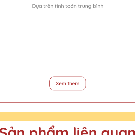
Dựa trên tính toán trung bình
đã mang đến những sản phẩm pha lê chất lượng cao. Mọi người tro
Xem thêm
n cúp pha lê cho sự kiện cuối năm của công ty và tất cả đều rất đ
Sản phẩm liên qua