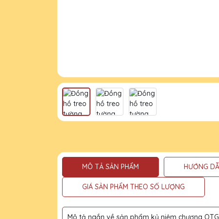
MÔ TẢ SẢN PHẨM
HƯỚNG DẪ
GIÁ SẢN PHẨM THEO SỐ LƯỢNG
Mô tả ngắn về sản phẩm kỷ niệm chương QTG l