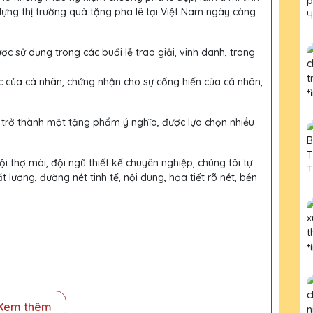
dựng thị trường quà tặng pha lê tại Việt Nam ngày càng
ợc sử dụng trong các buổi lễ trao giải, vinh danh, trong
c của cá nhân, chứng nhận cho sự cống hiến của cá nhân,
 trở thành một tặng phẩm ý nghĩa, được lựa chọn nhiều
i thợ mài, đội ngũ thiết kế chuyên nghiệp, chúng tôi tự
ượng, đường nét tinh tế, nội dung, họa tiết rõ nét, bền
Xem thêm