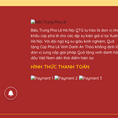
Thiết kế kỷ niệm chương của
Lê Thị Nhàn
27/11/2025
Biểu Trưng Pha Lê Hà Nội QTG tự hào là đơn vị n
khẩu cúp pha lê cho các dịp sự kiện giá sỉ tại Xưở
Dịch vụ khách hàng của Quà T
Hà Nội. Với đội ngũ kỹ sư giàu kinh nghiệm, Quà
tặng Cúp Pha Lê Vinh Danh An Thảo khẳng định l
đơn vị cung cấp giải pháp Quà tặng vinh danh h
Bùi Văn Thắng
đầu Việt Nam đến thời điểm hiện tại.
27/11/2025
HÌNH THỨC THANH TOÁN
Đã nhận được kỷ niệm chương
Nguyễn Thị Lan
27/11/2025
Kỷ niệm chương pha lê từ Qu