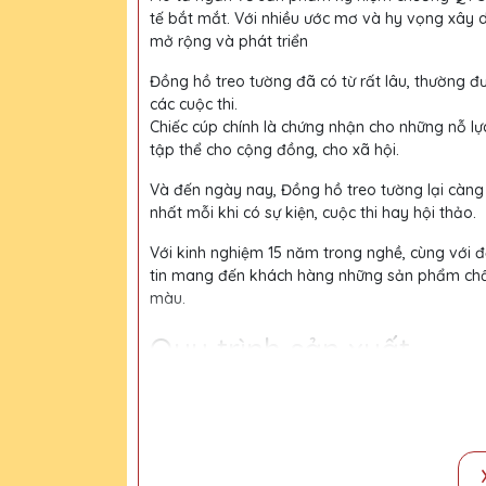
tế bắt mắt. Với nhiều ước mơ và hy vọng xây 
mở rộng và phát triển
Đồng hồ treo tường đã có từ rất lâu, thường đư
các cuộc thi.
Chiếc cúp chính là chứng nhận cho những nỗ lự
tập thể cho cộng đồng, cho xã hội.
Và đến ngày nay, Đồng hồ treo tường lại càng
nhất mỗi khi có sự kiện, cuộc thi hay hội thảo.
Với kinh nghiệm 15 năm trong nghề, cùng với độ
tin mang đến khách hàng những sản phẩm chất l
màu.
Quy trình sản xuất
Bước 1:
Tiếp nhận yêu cầu khách hàng
Bước 2:
Bộ phận thiết kế vẽ phác họa
Bước 3:
Gửi bản vẽ, báo giá khách duyệt