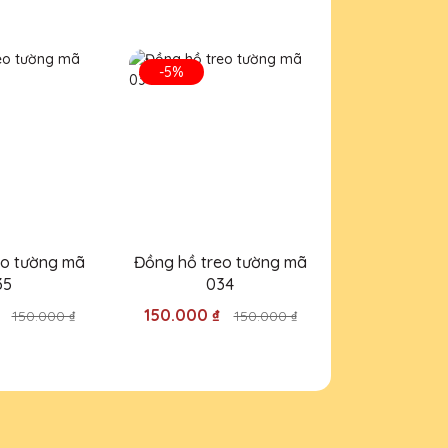
ản phẩm.
-5%
-5%
ười nhận.
eo tường mã
Đồng hồ treo tường mã
Đồng hồ tre
35
034
00
₫
150.000 ₫
150.000 ₫
150.000 ₫
150.000 ₫
 và dịch vụ chuyên nghiệp.