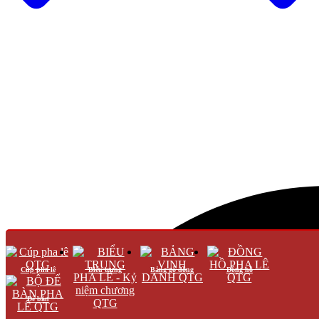
Cúp pha lê
Biểu trưng
Bảng gỗ đồng
Đồng hồ
Để bàn