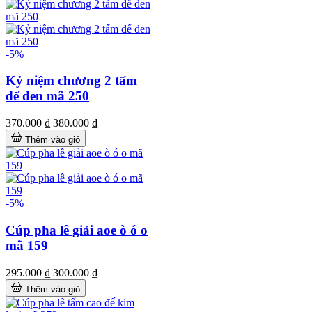
-5%
Kỷ niệm chương 2 tấm
đế đen mã 250
370.000 ₫
380.000 ₫
Thêm vào giỏ
-5%
Cúp pha lê giải aoe ò ó o
mã 159
295.000 ₫
300.000 ₫
Thêm vào giỏ