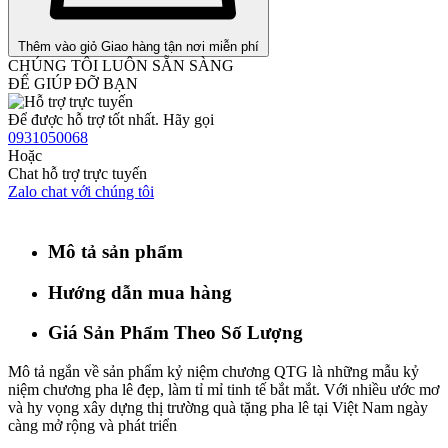
Thêm vào giỏ
Giao hàng tận nơi miễn phí
CHÚNG TÔI LUÔN SẴN SÀNG
ĐỂ GIÚP ĐỠ BẠN
Để được hỗ trợ tốt nhất. Hãy gọi
0931050068
Hoặc
Chat hỗ trợ trực tuyến
Zalo chat với chúng tôi
Mô tả sản phẩm
Hướng dẫn mua hàng
Giá Sản Phẩm Theo Số Lượng
Mô tả ngắn về sản phẩm kỷ niệm chương QTG là những mẫu kỷ
niệm chương pha lê đẹp, làm tỉ mỉ tinh tế bắt mắt. Với nhiều ước mơ
và hy vọng xây dựng thị trường quà tặng pha lê tại Việt Nam ngày
càng mở rộng và phát triển