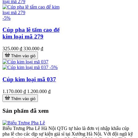
-5%
Cúp pha lê tấm cao đế
kim loại mã 279
325.000 ₫
330.000 ₫
Thêm vào giỏ
-5%
Cúp kim loại mã 037
1.170.000 ₫
1.200.000 ₫
Thêm vào giỏ
Sản phẩm đã xem
Biểu Trưng Pha Lê Hà Nội QTG tự hào là đơn vị nhập khẩu cúp
pha lê cho các dịp sự kiện giá sỉ tại Xưởng Hà Nội. Với đội ngũ kỹ