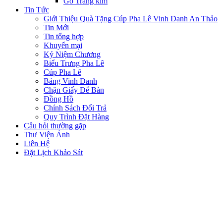
Gỗ Tráng kim
Tin Tức
Giới Thiệu Quà Tặng Cúp Pha Lê Vinh Danh An Thảo
Tin Mới
Tin tổng hợp
Khuyến mại
Kỷ Niệm Chương
Biểu Trưng Pha Lê
Cúp Pha Lê
Bảng Vinh Danh
Chặn Giấy Để Bàn
Đồng Hồ
Chính Sách Đổi Trả
Quy Trình Đặt Hàng
Câu hỏi thường gặp
Thư Viện Ảnh
Liên Hệ
Đặt Lịch Khảo Sát