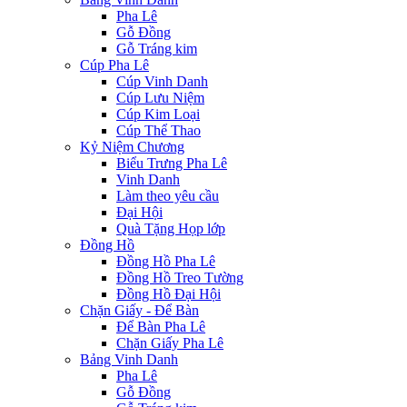
Pha Lê
Gỗ Đồng
Gỗ Tráng kim
Cúp Pha Lê
Cúp Vinh Danh
Cúp Lưu Niệm
Cúp Kim Loại
Cúp Thể Thao
Kỷ Niệm Chương
Biểu Trưng Pha Lê
Vinh Danh
Làm theo yêu cầu
Đại Hội
Quà Tặng Họp lớp
Đồng Hồ
Đồng Hồ Pha Lê
Đồng Hồ Treo Tường
Đồng Hồ Đại Hội
Chặn Giấy - Để Bàn
Để Bàn Pha Lê
Chặn Giấy Pha Lê
Bảng Vinh Danh
Pha Lê
Gỗ Đồng