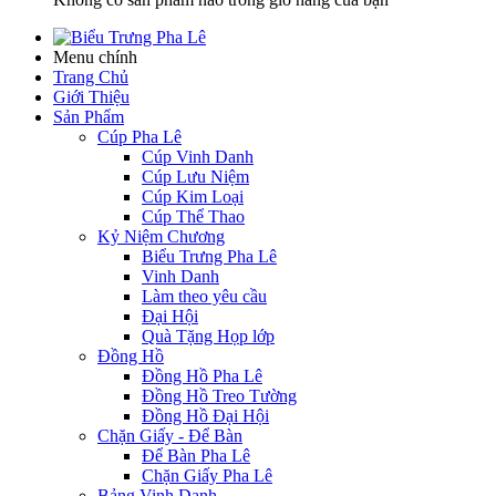
Menu chính
Trang Chủ
Giới Thiệu
Sản Phẩm
Cúp Pha Lê
Cúp Vinh Danh
Cúp Lưu Niệm
Cúp Kim Loại
Cúp Thể Thao
Kỷ Niệm Chương
Biểu Trưng Pha Lê
Vinh Danh
Làm theo yêu cầu
Đại Hội
Quà Tặng Họp lớp
Đồng Hồ
Đồng Hồ Pha Lê
Đồng Hồ Treo Tường
Đồng Hồ Đại Hội
Chặn Giấy - Để Bàn
Để Bàn Pha Lê
Chặn Giấy Pha Lê
Bảng Vinh Danh