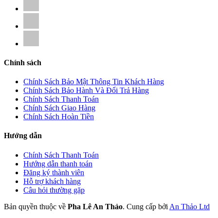
Chính sách
Chính Sách Bảo Mật Thông Tin Khách Hàng
Chính Sách Bảo Hành Và Đổi Trả Hàng
Chính Sách Thanh Toán
Chính Sách Giao Hàng
Chính Sách Hoàn Tiền
Hướng dẫn
Chính Sách Thanh Toán
Hướng dẫn thanh toán
Đăng ký thành viên
Hỗ trợ khách hàng
Câu hỏi thường gặp
Bản quyền thuộc về
Pha Lê An Thảo
.
Cung cấp bởi
An Thảo Ltd