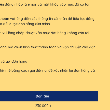
 tên đăng nhập là email và mật khẩu vào mục đã có tài
oản vui lòng điền các thông tin cá nhân để tiếp tục đăng
heo dõi được đơn hàng của mình
vui lòng nhấp chuột vào mục đặt hàng không cần tài
àng, lựa chọn hình thức thanh toán và vận chuyển cho đơn
h và gửi đơn hàng
liên hệ bằng cách gọi điện lại để xác nhận lại đơn hàng và
Đơn Giá
230.000 ₫