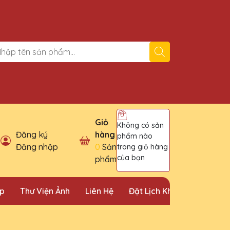
Giỏ
Không có sản
Đăng ký
hàng
phẩm nào
Đăng nhập
0
Sản
trong giỏ hàng
của bạn
phẩm
ặp
Thư Viện Ảnh
Liên Hệ
Đặt Lịch Khảo Sát