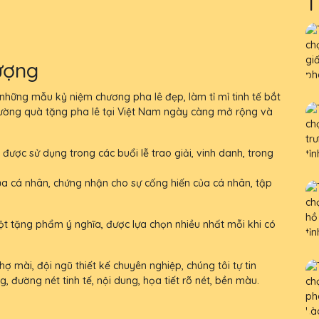
T
ượng
ững mẫu kỷ niệm chương pha lê đẹp, làm tỉ mỉ tinh tế bắt
rường quà tặng pha lê tại Việt Nam ngày càng mở rộng và
 được sử dụng trong các buổi lễ trao giải, vinh danh, trong
ủa cá nhân, chứng nhận cho sự cống hiến của cá nhân, tập
ột tặng phẩm ý nghĩa, được lựa chọn nhiều nhất mỗi khi có
ợ mài, đội ngũ thiết kế chuyên nghiệp, chúng tôi tự tin
ường nét tinh tế, nội dung, họa tiết rõ nét, bền màu.