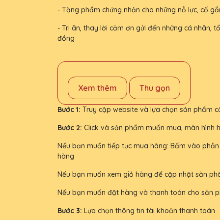
- Tặng phẩm chứng nhận cho những nỗ lực, cố gắ
- Tri ân, thay lời cảm ơn gửi đến những cá nhân,
đồng
Xem thêm
Thu gọn
Bước 1:
Truy cập website và lựa chọn sản phẩm 
Bước 2:
Click và sản phẩm muốn mua, màn hình hiể
Nếu bạn muốn tiếp tục mua hàng: Bấm vào phần 
hàng
Nếu bạn muốn xem giỏ hàng để cập nhật sản ph
Nếu bạn muốn đặt hàng và thanh toán cho sản p
Bước 3:
Lựa chọn thông tin tài khoản thanh toán