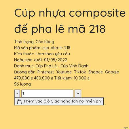
Cúp nhựa composite
đế pha lê mã 218
Tình trạng:
Còn hàng
Mã sản phẩm:
cup-pha-le-218
Kích thước:
Làm theo yêu cầu
Ngày sản xuất:
01/05/2022
Danh mục:
Cúp Pha Lê - Cúp Vinh Danh
Đường dẫn:
Pinterest
Youtube
Tiktok
Shopee
Google
470.000 ₫
480.000 ₫
Tiết kiệm:
10.000 ₫
Số lượng:
-
+
Thêm vào giỏ
Giao hàng tận nơi miễn phí