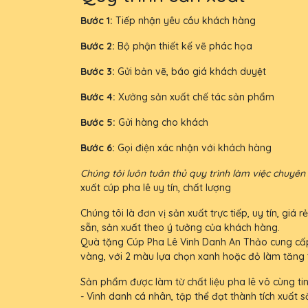
Bước 1:
Tiếp nhận yêu cầu khách hàng
Bước 2:
Bộ phận thiết kế vẽ phác họa
Bước 3:
Gửi bản vẽ, báo giá khách duyệt
Bước 4:
Xưởng sản xuất chế tác sản phẩm
Bước 5:
Gửi hàng cho khách
Bước 6:
Gọi điện xác nhận với khách hàng
Chúng tôi luôn tuân thủ quy trình làm việc chuyê
xuất cúp pha lê uy tín, chất lượng
Chúng tôi là đơn vị sản xuất trực tiếp, uy tín, g
sẵn, sản xuất theo ý tưởng của khách hàng.
Quà tặng Cúp Pha Lê Vinh Danh An Thảo cung cấp
vàng, với 2 màu lựa chọn xanh hoặc đỏ làm tăng 
Sản phẩm được làm từ chất liệu pha lê vô cùng tin
- Vinh danh cá nhân, tập thể đạt thành tích xuất s