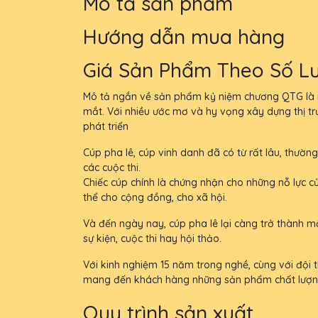
Mô tả sản phẩm
Hướng dẫn mua hàng
Giá Sản Phẩm Theo Số L
Mô tả ngắn về sản phẩm kỷ niệm chương QTG là nh
mắt. Với nhiều ước mơ và hy vọng xây dựng thị t
phát triển
Cúp pha lê, cúp vinh danh đã có từ rất lâu, thường
các cuộc thi.
Chiếc cúp chính là chứng nhận cho những nỗ lực c
thể cho cộng đồng, cho xã hội.
Và đến ngày nay, cúp pha lê lại càng trở thành m
sự kiện, cuộc thi hay hội thảo.
Với kinh nghiệm 15 năm trong nghề, cùng với đội th
mang đến khách hàng những sản phẩm chất lượng, đ
Quy trình sản xuất