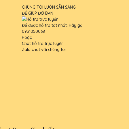
CHÚNG TÔI LUÔN SẴN SÀNG
ĐỂ GIÚP ĐỠ BẠN
Để được hỗ trợ tốt nhất. Hãy gọi
0931050068
Hoặc
Chat hỗ trợ trực tuyến
Zalo chat với chúng tôi