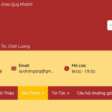
n chào Quý Khách!
Tín, Chất Lượng
Mở cửa:
Email:
quatangqtg@gmail.com
8
8h00 - 17h30
ới Thiệu
Sản Phẩm
Tin Tức
Câu hỏi thường g