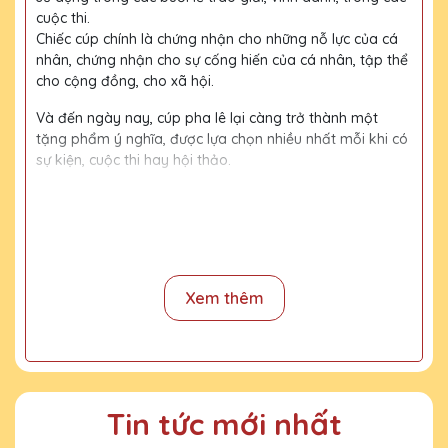
cuộc thi.
Chiếc cúp chính là chứng nhận cho những nỗ lực của cá
nhân, chứng nhận cho sự cống hiến của cá nhân, tập thể
cho cộng đồng, cho xã hội.
Và đến ngày nay, cúp pha lê lại càng trở thành một
tặng phẩm ý nghĩa, được lựa chọn nhiều nhất mỗi khi có
sự kiện, cuộc thi hay hội thảo.
Với kinh nghiệm 15 năm trong nghề, cùng với đội thợ
mài, đội ngũ thiết kế chuyên nghiệp, chúng tôi tự tin
mang đến khách hàng những sản phẩm chất lượng,
đường nét tinh tế, nội dung, họa tiết rõ nét, bền màu.
Xem thêm
Quy trình sản xuất
Bước 1:
Tiếp nhận yêu cầu khách hàng
Bước 2:
Bộ phận thiết kế vẽ phác họa
Tin tức mới nhất
Bước 3:
Gửi bản vẽ, báo giá khách duyệt