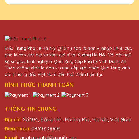
Vũ Văn Cường
27/11/2025
Thiết kế kỷ niệm chương của Quà Tặng
Pha Lê QTG rất tinh tế và độc đáo. Rất hài
Biểu Trưng Pha Lê Hà Nội QTG tự hào là đơn vị nhập khẩu cúp
lòng với sản phẩm.
pha lê cho các dịp sự kiện giá sỉ tại Xưởng Hà Nội. Với đội ngũ
kỹ sư giàu kinh nghiệm, Quà tặng Cúp Pha Lê Vinh Danh An
Thảo khẳng định là đơn vị cung cấp giải pháp Quà tặng vinh
Đặng Thị Dung
danh hàng đầu Việt Nam đến thời điểm hiện tại.
27/11/2025
HÌNH THỨC THANH TOÁN
Kỷ niệm chương pha lê từ Quà Tặng Pha Lê
QTG luôn làm tôi hài lòng. Sản phẩm chất
lượng cao và dịch vụ chuyên nghiệp.
THÔNG TIN CHUNG
Địa chỉ:
Số 104, Bằng Liệt, Hoàng Mai, Hà Nội, Việt Nam
Phạm Văn Hùng
Điện thoại:
0931050068
27/11/2025
Email:
quatangqtg@gmail.com