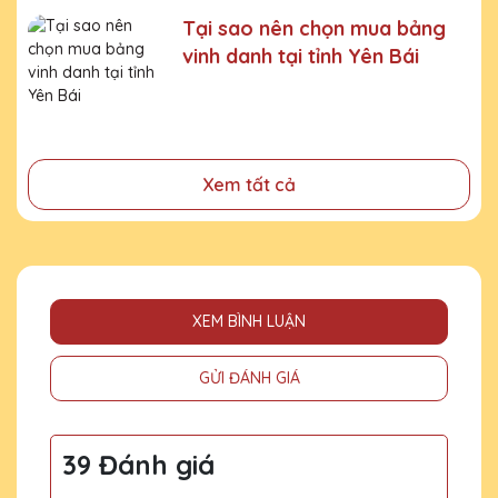
cá nhân, tập thể
Tại sao nên chọn mua bảng
vinh danh tại tỉnh Yên Bái
- Tri ân, thay lời cảm ơn gửi đến những cá nhân, tổ chức
đã cống hiến, đóng góp cho doanh nghiệp, cho cộng
đồng
Xem tất cả
XEM BÌNH LUẬN
GỬI ĐÁNH GIÁ
39 Đánh giá