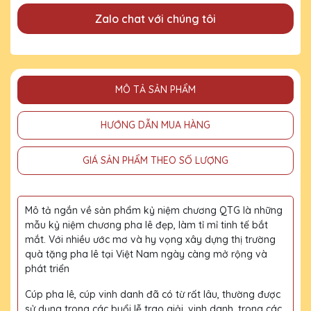
Zalo chat với chúng tôi
MÔ TẢ SẢN PHẨM
HƯỚNG DẪN MUA HÀNG
GIÁ SẢN PHẨM THEO SỐ LƯỢNG
Mô tả ngắn về sản phẩm kỷ niệm chương QTG là những
mẫu kỷ niệm chương pha lê đẹp, làm tỉ mỉ tinh tế bắt
mắt. Với nhiều ước mơ và hy vọng xây dựng thị trường
quà tặng pha lê tại Việt Nam ngày càng mở rộng và
phát triển
Cúp pha lê, cúp vinh danh đã có từ rất lâu, thường được
sử dụng trong các buổi lễ trao giải, vinh danh, trong các