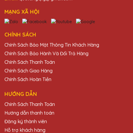
Dịch vụ khách hàng của Quà Tặng Pha Lê
MẠNG XÃ HỘI
QTG rất nhiệt tình và chuyên nghiệp. Sẽ
tiếp tục ủng hộ!
CHÍNH SÁCH
Đặng Thị Bích
Chính Sách Bảo Mật Thông Tin Khách Hàng
27/11/2025
Chính Sách Bảo Hành Và Đổi Trả Hàng
Chất lượng pha lê tại Quà Tặng Pha Lê
Chính Sách Thanh Toán
QTG rất tốt, thiết kế đẹp và độc đáo. Rất
Chính Sách Giao Hàng
hài lòng với sản phẩm.
Chính Sách Hoàn Tiền
HƯỚNG DẪN
Đỗ Thị Thu
27/11/2025
Chính Sách Thanh Toán
Hướng dẫn thanh toán
Đã nhận được kỷ niệm chương và rất ấn
tượng với thiết kế và chất lượng. Cảm ơn
Đăng ký thành viên
Quà Tặng Pha Lê QTG!
Hỗ trợ khách hàng