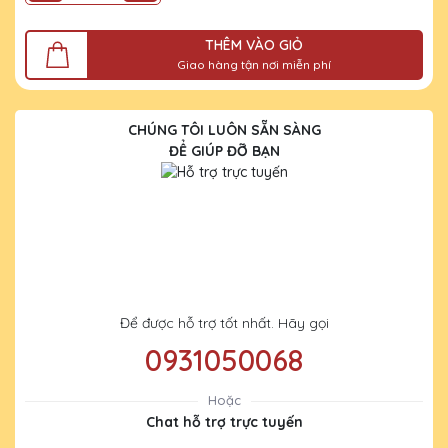
THÊM VÀO GIỎ
Giao hàng tận nơi miễn phí
CHÚNG TÔI LUÔN SẴN SÀNG
ĐỂ GIÚP ĐỠ BẠN
Để được hỗ trợ tốt nhất. Hãy gọi
0931050068
Hoặc
Chat hỗ trợ trực tuyến