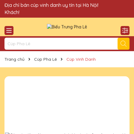
Quà Tặng Cúp Pha Lê Vinh Danh An Thảo xin chào Quý
Địa chỉ bán cúp vinh danh uy tín tại Hà Nội!
Khách!
Trang chủ
Cúp Pha Lê
Cúp Vinh Danh