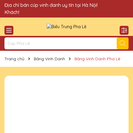
Quà Tặng Cúp Pha Lê Vinh Danh An Thảo xin chào Quý
Địa chỉ bán cúp vinh danh uy tín tại Hà Nội!
Khách!
Trang chủ
Bảng Vinh Danh
Bảng Vinh Danh Pha Lê