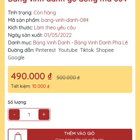
Tình trạng:
Còn hàng
Mã sản phẩm:
bang-vinh-danh-084
Kích thước:
Làm theo yêu cầu
Ngày sản xuất:
01/05/2022
Danh mục:
Bảng Vinh Danh - Bảng Vinh Danh Pha Lê
Đường dẫn:
Pinterest
Youtube
Tiktok
Shopee
Google
490.000 ₫
500.000 ₫
Tiết kiệm:
10.000 ₫
Số lượng:
-
+
THÊM VÀO GIỎ
Giao hàng tận nơi miễn phí