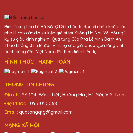
về chất lượng và dịch vụ. Sẽ tiếp tục ủng hộ!
Vũ Văn Đoàn
Biểu Trưng Pha Lê Hà Nội QTG tự hào là đơn vị nhập khẩu cúp
27/11/2025
pha lê cho các dịp sự kiện giá sỉ tại Xưởng Hà Nội. Với đội ngũ
kỹ sư giàu kinh nghiệm, Quà tặng Cúp Pha Lê Vinh Danh An
Cảm ơn Quà Tặng Pha Lê QTG đã mang
Thảo khẳng định là đơn vị cung cấp giải pháp Quà tặng vinh
đến những sản phẩm pha lê chất lượng cao.
danh hàng đầu Việt Nam đến thời điểm hiện tại.
Mọi người trong công ty đều rất hài lòng với
quà tặng này.
HÌNH THỨC THANH TOÁN
Lê Thị Hồng
THÔNG TIN CHUNG
27/11/2025
Địa chỉ:
Số 104, Bằng Liệt, Hoàng Mai, Hà Nội, Việt Nam
Nhân viên của Quà Tặng Pha Lê QTG rất
Điện thoại:
0931050068
nhiệt tình và hỗ trợ hết mình trong suốt quá
Email:
quatangqtg@gmail.com
trình đặt hàng. Sản phẩm nhận được hoàn
toàn như ý!
MẠNG XÃ HỘI