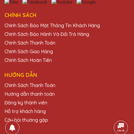
Lê Thị Mỹ
27/11/2025
CHÍNH SÁCH
Chính Sách Bảo Mật Thông Tin Khách Hàng
Mình đã đặt một số lượng lớn cúp pha lê
cho sự kiện cuối năm của công ty và tất cả
Chính Sách Bảo Hành Và Đổi Trả Hàng
đều rất đẹp và chất lượng. Cảm ơn Quà
Chính Sách Thanh Toán
Tặng Pha Lê QTG!
Chính Sách Giao Hàng
Chính Sách Hoàn Tiền
Đỗ Thị Thúy
27/11/2025
HƯỚNG DẪN
Chính Sách Thanh Toán
Lần đầu tiên mình đặt hàng tại Quà Tặng
Pha Lê QTG và rất ấn tượng với chất lượng
Hướng dẫn thanh toán
và thiết kế sản phẩm. Chắc chắn sẽ quay lại
Đăng ký thành viên
đặt thêm trong tương lai.
Hỗ trợ khách hàng
Câu hỏi thường gặp
Hồ Văn Bình
27/11/2025