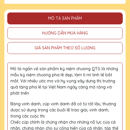
MÔ TẢ SẢN PHẨM
HƯỚNG DẪN MUA HÀNG
GIÁ SẢN PHẨM THEO SỐ LƯỢNG
Mô tả ngắn về sản phẩm kỷ niệm chương QTG là những
mẫu kỷ niệm chương pha lê đẹp, làm tỉ mỉ tinh tế bắt
mắt. Với nhiều ước mơ và hy vọng xây dựng thị trường
quà tặng pha lê tại Việt Nam ngày càng mở rộng và
phát triển
Bảng vinh danh, cúp vinh danh đã có từ rất lâu, thường
được sử dụng trong các buổi lễ trao giải, vinh danh,
trong các cuộc thi.
Chiếc cúp chính là chứng nhận cho những nỗ lực của cá
nhân, chứng nhận cho sự cống hiến của cá nhân, tập thể