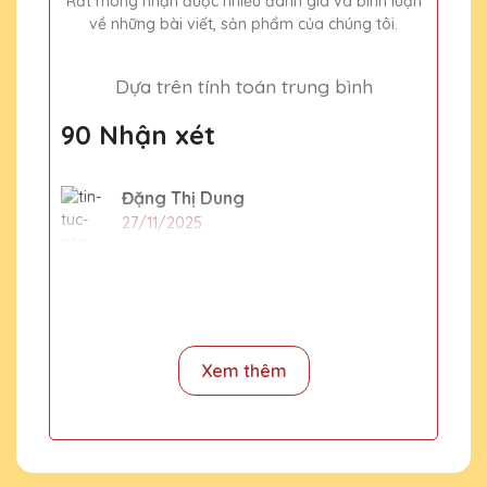
Rất mong nhận được nhiều đánh giá và bình luận
về những bài viết, sản phẩm của chúng tôi.
Dựa trên tính toán trung bình
90 Nhận xét
Đặng Thị Dung
27/11/2025
15 chiếc cúp pha lê tặng nhân viên xuất
sắc cuối năm thì phải đặt hàng trước bao
lâu
Xem thêm
CSKH Pha Lê Hà Nội
2020-01-01
Dịp cuối năm rất nhiều đơn hàng và
hầu như các xưởng sản xuất đều bị
quá tải. Vì vậy để không bị lỡ về thời