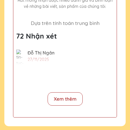
Rất mong nhận được nhiều đánh giá và bình luận
về những bài viết, sản phẩm của chúng tôi.
Dựa trên tính toán trung bình
72 Nhận xét
Đỗ Thị Ngân
27/11/2025
Sản phẩm pha lê của Quà Tặng Pha Lê QTG
thật sự đẳng cấp và sang trọng. Công ty
mình đã nhận được rất nhiều lời khen từ đối
tác sau khi trao tặng những món quà này.
Xem thêm
Trần Văn Minh
27/11/2025
Đây là lần thứ hai mình đặt hàng tại Quà