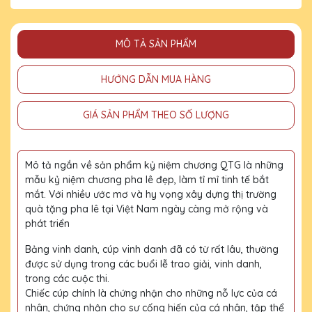
MÔ TẢ SẢN PHẨM
HƯỚNG DẪN MUA HÀNG
GIÁ SẢN PHẨM THEO SỐ LƯỢNG
Mô tả ngắn về sản phẩm kỷ niệm chương QTG là những
mẫu kỷ niệm chương pha lê đẹp, làm tỉ mỉ tinh tế bắt
mắt. Với nhiều ước mơ và hy vọng xây dựng thị trường
quà tặng pha lê tại Việt Nam ngày càng mở rộng và
phát triển
Bảng vinh danh, cúp vinh danh đã có từ rất lâu, thường
được sử dụng trong các buổi lễ trao giải, vinh danh,
trong các cuộc thi.
Chiếc cúp chính là chứng nhận cho những nỗ lực của cá
nhân, chứng nhận cho sự cống hiến của cá nhân, tập thể