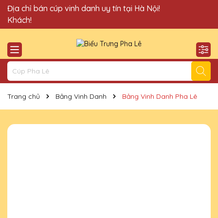
Quà Tặng Cúp Pha Lê Vinh Danh An Thảo xin chào Quý
Địa chỉ bán cúp vinh danh uy tín tại Hà Nội!
Khách!
Trang chủ
Bảng Vinh Danh
Bảng Vinh Danh Pha Lê