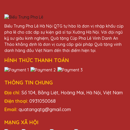
đáng tin cậy!
Nguyễn Thị Hoa
Biểu Trưng Pha Lê Hà Nội QTG tự hào là đơn vị nhập khẩu cúp
27/11/2025
pha lê cho các dịp sự kiện giá sỉ tại Xưởng Hà Nội. Với đội ngũ
kỹ sư giàu kinh nghiệm, Quà tặng Cúp Pha Lê Vinh Danh An
Cúp pha lê của Quà Tặng Pha Lê QTG rất
Thảo khẳng định là đơn vị cung cấp giải pháp Quà tặng vinh
đẹp và tinh xảo. Dịch vụ khách hàng chu
danh hàng đầu Việt Nam đến thời điểm hiện tại.
đáo, giao hàng nhanh chóng. Rất đáng tin
HÌNH THỨC THANH TOÁN
cậy!
Dương Văn Minh
THÔNG TIN CHUNG
27/11/2025
Địa chỉ:
Số 104, Bằng Liệt, Hoàng Mai, Hà Nội, Việt Nam
Thiết kế cúp pha lê tại Quà Tặng Pha Lê
Điện thoại:
0931050068
QTG thật sự tinh tế và đẳng cấp. Rất tự hào
Email:
quatangqtg@gmail.com
khi trao tặng những chiếc cúp này cho đối
tác và khách hàng của mình.
MẠNG XÃ HỘI