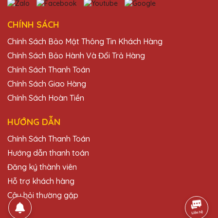
Vũ Văn Quang
27/11/2025
CHÍNH SÁCH
Chính Sách Bảo Mật Thông Tin Khách Hàng
Đã từng mua cúp pha lê tại nhiều nơi nhưng
Quà Tặng Pha Lê QTG vẫn là sự lựa chọn số
Chính Sách Bảo Hành Và Đổi Trả Hàng
một của mình. Sản phẩm tinh xảo, dịch vụ
Chính Sách Thanh Toán
tuyệt vời!
Chính Sách Giao Hàng
Chính Sách Hoàn Tiền
Đỗ Thị Thúy
27/11/2025
HƯỚNG DẪN
Chính Sách Thanh Toán
Lần đầu tiên mình đặt hàng tại Quà Tặng
Pha Lê QTG và rất ấn tượng với chất lượng
Hướng dẫn thanh toán
và thiết kế sản phẩm. Chắc chắn sẽ quay lại
Đăng ký thành viên
đặt thêm trong tương lai.
Hỗ trợ khách hàng
Câu hỏi thường gặp
Nguyễn Thị Mai
27/11/2025