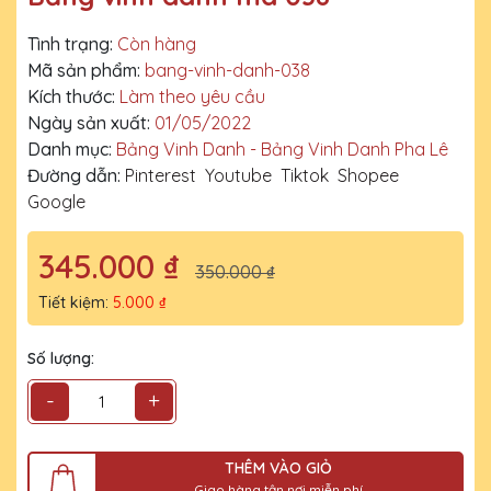
Tình trạng:
Còn hàng
Mã sản phẩm:
bang-vinh-danh-038
Kích thước:
Làm theo yêu cầu
Ngày sản xuất:
01/05/2022
Danh mục:
Bảng Vinh Danh - Bảng Vinh Danh Pha Lê
Đường dẫn:
Pinterest
Youtube
Tiktok
Shopee
Google
345.000 ₫
350.000 ₫
Tiết kiệm:
5.000 ₫
Số lượng:
-
+
THÊM VÀO GIỎ
Giao hàng tận nơi miễn phí