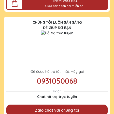
THÊM VÀO GIỎ
Giao hàng tận nơi miễn phí
CHÚNG TÔI LUÔN SẴN SÀNG
ĐỂ GIÚP ĐỠ BẠN
Để được hỗ trợ tốt nhất. Hãy gọi
0931050068
Hoặc
Chat hỗ trợ trực tuyến
Zalo chat với chúng tôi