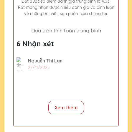
Đạt được số điểm đánh giá trung bình là 4.33.
Rất mong nhận được nhiều đánh giá và bình luận
về những bài viết, sản phẩm của chúng tôi.
Dựa trên tính toán trung bình
6 Nhận xét
Nguyễn Thị Lan
27/11/2025
Cúp pha lê của Quà Tặng Pha Lê QTG thật
sự đẳng cấp và sang trọng. Công ty mình
đã nhận được rất nhiều lời khen từ đối tác
sau khi trao tặng những chiếc cúp này.
Xem thêm
Dương Văn Long
27/11/2025