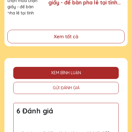
giấy - để bàn pha lê tại tỉnh
- Tri ân, thay lời cảm ơn gửi đến những cá nhân, tổ chức
đã cống hiến, đóng góp cho doanh nghiệp, cho cộng
Thái Bình
đồng
Xem tất cả
XEM BÌNH LUẬN
GỬI ĐÁNH GIÁ
6 Đánh giá