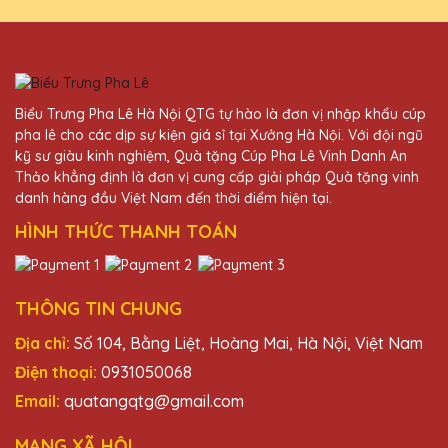
Hoàng Thị Lệ
27/11/2025
Dịch vụ của Quà Tặng Pha Lê QTG rất tốt,
Biểu Trưng Pha Lê Hà Nội QTG tự hào là đơn vị nhập khẩu cúp
từ khâu tư vấn đến giao hàng đều rất
pha lê cho các dịp sự kiện giá sỉ tại Xưởng Hà Nội. Với đội ngũ
chuyên nghiệp. Rất hài lòng!
kỹ sư giàu kinh nghiệm, Quà tặng Cúp Pha Lê Vinh Danh An
Thảo khẳng định là đơn vị cung cấp giải pháp Quà tặng vinh
danh hàng đầu Việt Nam đến thời điểm hiện tại.
Phạm Văn Thành
HÌNH THỨC THANH TOÁN
27/11/2025
Sản phẩm cúp pha lê Hà Nội mang lại sự
tự hào và niềm vui cho người nhận.
THÔNG TIN CHUNG
Địa chỉ:
Số 104, Bằng Liệt, Hoàng Mai, Hà Nội, Việt Nam
Điện thoại:
0931050068
Email:
quatangqtg@gmail.com
MẠNG XÃ HỘI