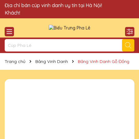
Quà Tặng Cúp Pha Lê Vinh Danh An Thảo xin chào Quý
Địa chỉ bán cúp vinh danh uy tín tại Hà Nội!
Khách!
Trang chủ
Bảng Vinh Danh
Bảng Vinh Danh Gỗ Đồng