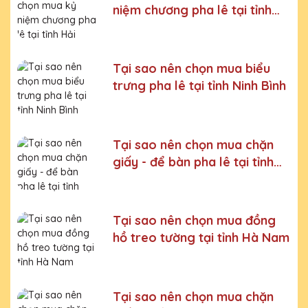
Bước 5:
Gửi hàng cho khách
niệm chương pha lê tại tỉnh
Hải Phòng
Bước 6:
Gọi điện xác nhận với khách hàng
Chúng tôi luôn tuân thủ quy trình làm việc chuyên nghiệp
và nghiêm ngặt ở từng khâu sản xuất.
Xưởng sản xuất
Tại sao nên chọn mua biểu
Bảng vinh danh uy tín, chất lượng
trưng pha lê tại tỉnh Ninh Bình
Chúng tôi là đơn vị sản xuất trực tiếp, uy tín, giá rẻ. Nhận
đơn mọi số lượng, nhận làm những mẫu không có sẵn,
sản xuất theo ý tưởng của khách hàng.
Tại sao nên chọn mua chặn
Quà tặng Cúp Pha Lê Vinh Danh An Thảo cung cấp tới
giấy - để bàn pha lê tại tỉnh
Quý khách hàng thành phẩm bao gồm hộp xi lót lụa
Bắc Ninh
vàng, với 2 màu lựa chọn xanh hoặc đỏ làm tăng thêm
tính trang trọng cho sản phẩm.
Sản phẩm được làm từ chất liệu pha lê vô cùng tinh tế,
Tại sao nên chọn mua đồng
sang trọng, gửi đến người nhận những ý nghĩa to lớn:
hồ treo tường tại tỉnh Hà Nam
- Vinh danh cá nhân, tập thể đạt thành tích xuất sắc
- Tặng phẩm chứng nhận cho những nỗ lực, cố gắng của
cá nhân, tập thể
Tại sao nên chọn mua chặn