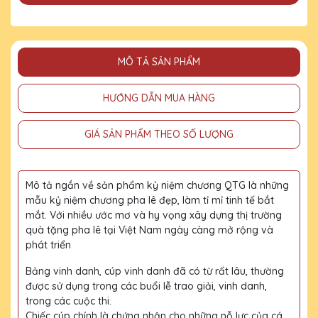
MÔ TẢ SẢN PHẨM
HƯỚNG DẪN MUA HÀNG
GIÁ SẢN PHẨM THEO SỐ LƯỢNG
Mô tả ngắn về sản phẩm kỷ niệm chương QTG là những
mẫu kỷ niệm chương pha lê đẹp, làm tỉ mỉ tinh tế bắt
mắt. Với nhiều ước mơ và hy vọng xây dựng thị trường
quà tặng pha lê tại Việt Nam ngày càng mở rộng và
phát triển
Bảng vinh danh, cúp vinh danh đã có từ rất lâu, thường
được sử dụng trong các buổi lễ trao giải, vinh danh,
trong các cuộc thi.
Chiếc cúp chính là chứng nhận cho những nỗ lực của cá