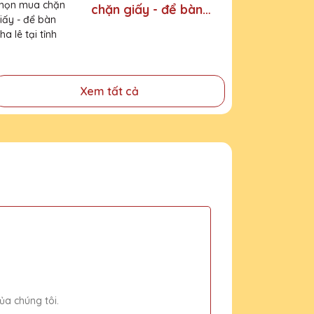
chặn giấy - để bàn
pha lê tại tỉnh Bắc
Giang
Xem tất cả
ủa chúng tôi.