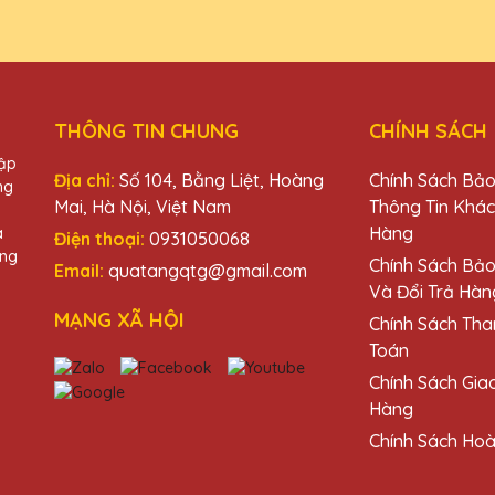
à Tặng Pha Lê QTG luôn làm tôi hài lòng. Sản phẩm chất lượng cao
THÔNG TIN CHUNG
CHÍNH SÁCH
hập
Địa chỉ:
Số 104, Bằng Liệt, Hoàng
Chính Sách Bả
ng
Mai, Hà Nội, Việt Nam
Thông Tin Khá
 Quà Tặng Pha Lê QTG rất tinh tế và độc đáo. Rất hài lòng với sản
Hàng
à
Điện thoại:
0931050068
àng
Chính Sách Bả
Email:
quatangqtg@gmail.com
Và Đổi Trả Hàn
MẠNG XÃ HỘI
Chính Sách Tha
Toán
ê QTG không chỉ đẹp mà còn mang lại giá trị tinh thần lớn cho ng
Chính Sách Gia
Hàng
Chính Sách Hoà