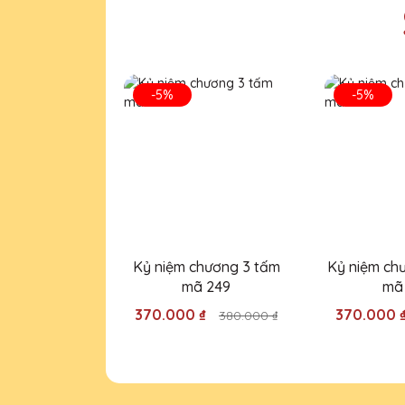
Dương Văn Long
27/11/2025
Cúp pha lê của Quà Tặng Pha
-5%
-5%
Bùi Văn Đức
27/11/2025
Đội ngũ thiết kế của Quà Tặng 
cho bạn bè và đồng nghiệp.
Kỷ niệm chương 3 tấm
Kỷ niệm ch
Ngô Thị Ngân
mã 249
mã
27/11/2025
370.000 ₫
370.000 
380.000 ₫
Kỷ niệm chương pha lê tại Q
Trần Thị Bích