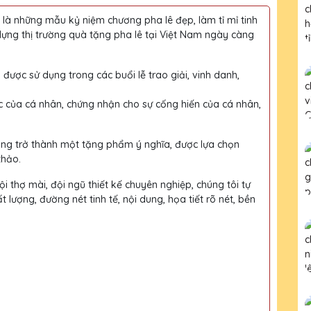
à những mẫu kỷ niệm chương pha lê đẹp, làm tỉ mỉ tinh
dựng thị trường quà tặng pha lê tại Việt Nam ngày càng
 được sử dụng trong các buổi lễ trao giải, vinh danh,
c của cá nhân, chứng nhận cho sự cống hiến của cá nhân,
àng trở thành một tặng phẩm ý nghĩa, được lựa chọn
thảo.
i thợ mài, đội ngũ thiết kế chuyên nghiệp, chúng tôi tự
ượng, đường nét tinh tế, nội dung, họa tiết rõ nét, bền