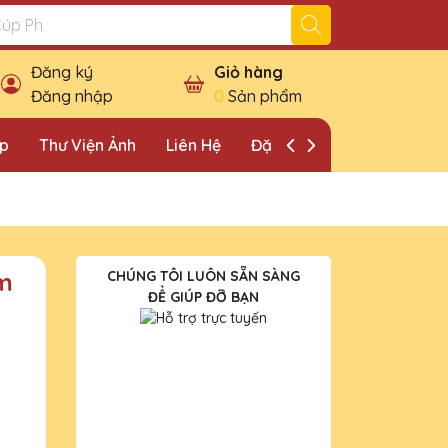
Đăng ký
Giỏ hàng
Đăng nhập
0
Sản phẩm
ặp
Thư Viện Ảnh
Liên Hệ
Đặt Lịch Khảo Sát
im
CHÚNG TÔI LUÔN SẴN SÀNG
ĐỂ GIÚP ĐỠ BẠN