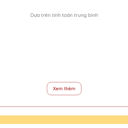
Dựa trên tính toán trung bình
i Quà Tặng Pha Lê QTG cho lễ trao giải của công ty và rất ấn tượng v
Xem thêm
ại Quà Tặng Pha Lê QTG và rất ấn tượng với chất lượng và thiết kế