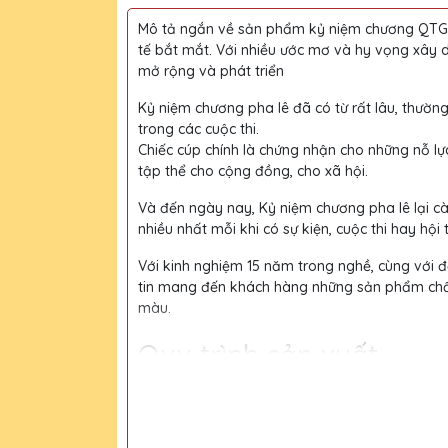
Mô tả ngắn về sản phẩm kỷ niệm chương QTG l
tế bắt mắt. Với nhiều ước mơ và hy vọng xây 
mở rộng và phát triển
Kỷ niệm chương pha lê đã có từ rất lâu, thường
trong các cuộc thi.
Chiếc cúp chính là chứng nhận cho những nỗ lự
tập thể cho cộng đồng, cho xã hội.
Và đến ngày nay, Kỷ niệm chương pha lê lại c
nhiều nhất mỗi khi có sự kiện, cuộc thi hay hội 
Với kinh nghiệm 15 năm trong nghề, cùng với độ
tin mang đến khách hàng những sản phẩm chất l
màu.
Quy trình sản xuất
Bước 1:
Tiếp nhận yêu cầu khách hàng
Bước 2:
Bộ phận thiết kế vẽ phác họa