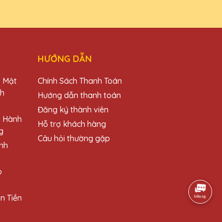
 và dịch vụ chuyên nghiệp.
HƯỚNG DẪN
o Mật
Chính Sách Thanh Toán
ch
Hướng dẫn thanh toán
 phẩm.
Đăng ký thành viên
o Hành
Hỗ trợ khách hàng
g
Câu hỏi thường gặp
nh
ười nhận.
o
n Tiền