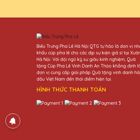
27/11/2025
Kỷ niệm chương pha lê từ Qu
Vũ Văn Cường
Biểu Trưng Pha Lê Hà Nội QTG tự hào là đơn vị n
27/11/2025
khẩu cúp pha lê cho các dịp sự kiện giá sỉ tại Xưở
Hà Nội. Với đội ngũ kỹ sư giàu kinh nghiệm, Quà
Thiết kế kỷ niệm chương của
tặng Cúp Pha Lê Vinh Danh An Thảo khẳng định l
đơn vị cung cấp giải pháp Quà tặng vinh danh h
đầu Việt Nam đến thời điểm hiện tại.
Hồ Văn Tùng
HÌNH THỨC THANH TOÁN
27/11/2025
Sản phẩm của Quà Tặng Pha L
Đặng Thị Bích
27/11/2025