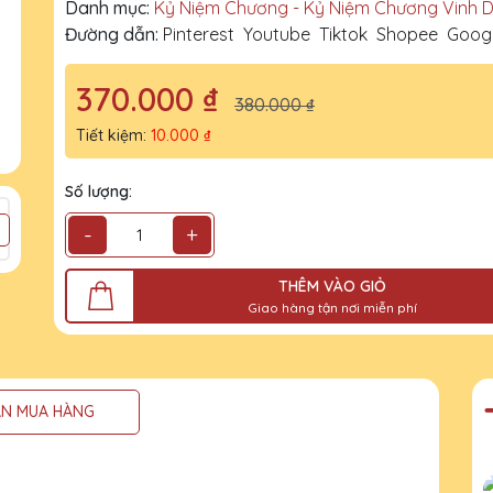
Danh mục:
Kỷ Niệm Chương - Kỷ Niệm Chương Vinh 
Đường dẫn:
Pinterest
Youtube
Tiktok
Shopee
Goog
370.000 ₫
380.000 ₫
Tiết kiệm:
10.000 ₫
Số lượng:
-
+
THÊM VÀO GIỎ
Giao hàng tận nơi miễn phí
N MUA HÀNG