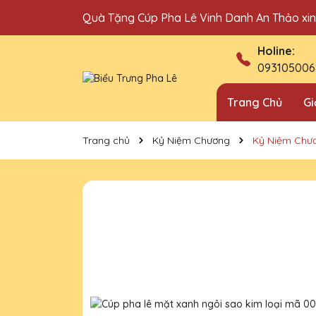
Quà Tặng Cúp Pha Lê Vinh Danh An Thảo xi
Địa chỉ bán cúp vinh danh uy tín tại Hà Nội!
Holine:
093105006
Trang Chủ
Gi
Trang chủ
Kỷ Niệm Chương
Kỷ Niệm Chư