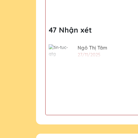
cộng đồng
47 Nhận xét
Ngô Thị Tâm
27/11/2025
Mình đã đặt làm cúp pha lê tạ
hợp lý nữa!
Đỗ Thị Kim
27/11/2025
Lần đầu tiên mình đặt hàng t
trong tương lai.