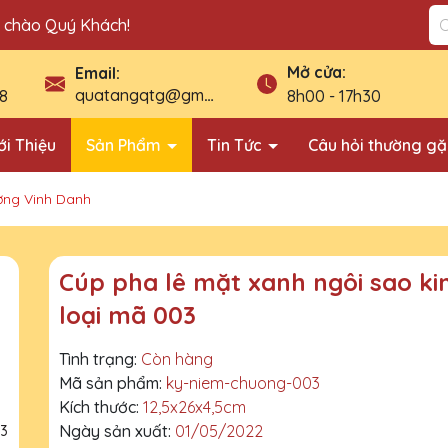
n chào Quý Khách!
Mở cửa:
Email:
quatangqtg@gmail.com
8
8h00 - 17h30
ới Thiệu
Sản Phẩm
Tin Tức
Câu hỏi thường g
ơng Vinh Danh
Cúp pha lê mặt xanh ngôi sao k
loại mã 003
Tình trạng:
Còn hàng
Mã sản phẩm:
ky-niem-chuong-003
Kích thước:
12,5x26x4,5cm
Ngày sản xuất:
01/05/2022