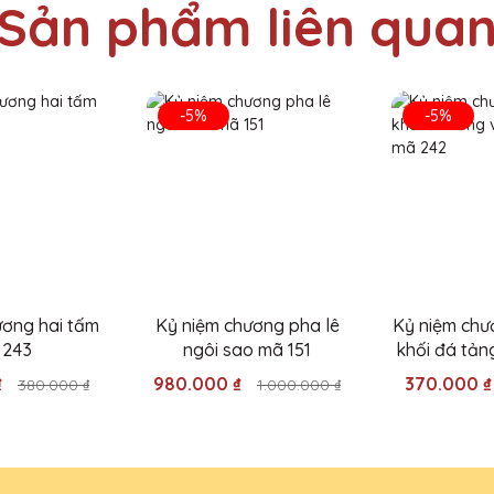
Sản phẩm liên qua
 Lê QTG rất đẹp và tinh xảo. Dịch vụ khách hàng chu đáo, giao hà
-5%
-5%
Pha Lê QTG thật sự sáng tạo và chuyên nghiệp. Cúp pha lê hoàn hảo 
ương hai tấm
Kỷ niệm chương pha lê
Kỷ niệm chư
 243
ngôi sao mã 151
khối đá tản
mã 
₫
980.000 ₫
370.000 
380.000 ₫
1.000.000 ₫
uà Tặng Pha Lê QTG thực sự đẳng cấp. Rất tự hào khi trao tặng cho 