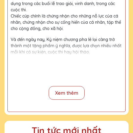
dụng trong các buổi lễ trao giải, vinh danh, trong các
cuộc thi.
Chiếc cúp chính là chứng nhận cho những nỗ lực của cá
nhân, chứng nhận cho sự cống hiến của cá nhân, tập thể
cho cộng đồng, cho xã hội.
Và đến ngày nay, Kỷ niệm chương pha lê lại càng trở
thành một tặng phẩm ý nghĩa, được lựa chọn nhiều nhất
mỗi khi có sự kiện, cuộc thi hay hội thảo.
Với kinh nghiệm 15 năm trong nghề, cùng với đội thợ
mài, đội ngũ thiết kế chuyên nghiệp, chúng tôi tự tin
mang đến khách hàng những sản phẩm chất lượng,
đường nét tinh tế, nội dung, họa tiết rõ nét, bền màu.
Xem thêm
Quy trình sản xuất
Bước 1:
Tiếp nhận yêu cầu khách hàng
Bước 2:
Bộ phận thiết kế vẽ phác họa
Tin tức mới nhất
Bước 3:
Gửi bản vẽ, báo giá khách duyệt