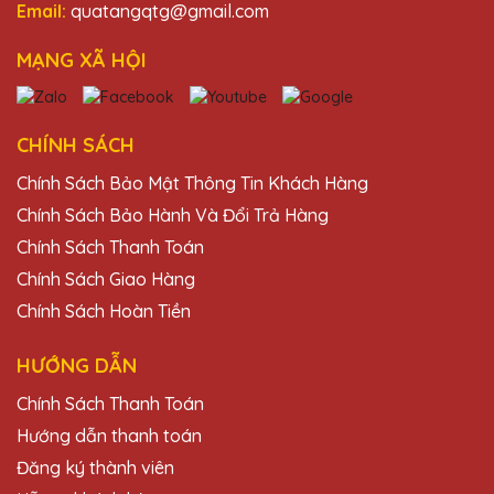
Email:
quatangqtg@gmail.com
MẠNG XÃ HỘI
Dương Văn Khoa
27/11/2025
Chất lượng pha lê của Quà Tặng Pha Lê
CHÍNH SÁCH
QTG rất tốt, thiết kế đẹp và sang trọng. Sẽ
Chính Sách Bảo Mật Thông Tin Khách Hàng
tiếp tục ủng hộ!
Chính Sách Bảo Hành Và Đổi Trả Hàng
Chính Sách Thanh Toán
Dương Văn Khánh
Chính Sách Giao Hàng
27/11/2025
Chính Sách Hoàn Tiền
Đã nhận được kỷ niệm chương và rất ấn
tượng với thiết kế và chất lượng. Cảm ơn
HƯỚNG DẪN
Quà Tặng Pha Lê QTG!
Chính Sách Thanh Toán
Hướng dẫn thanh toán
Bùi Văn Tài
Đăng ký thành viên
27/11/2025