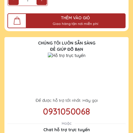
THÊM VÀO GIỎ
Giao hàng tận nơi miễn phí
CHÚNG TÔI LUÔN SẴN SÀNG
ĐỂ GIÚP ĐỠ BẠN
Để được hỗ trợ tốt nhất. Hãy gọi
0931050068
Hoặc
Chat hỗ trợ trực tuyến