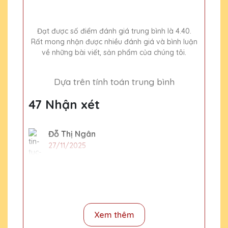
Đạt được số điểm đánh giá trung bình là 4.40.
Rất mong nhận được nhiều đánh giá và bình luận
về những bài viết, sản phẩm của chúng tôi.
Dựa trên tính toán trung bình
47 Nhận xét
Đỗ Thị Ngân
27/11/2025
Sản phẩm pha lê của Quà Tặng Pha Lê QTG
thật sự đẳng cấp và sang trọng. Công ty
mình đã nhận được rất nhiều lời khen từ đối
tác sau khi trao tặng những món quà này.
Xem thêm