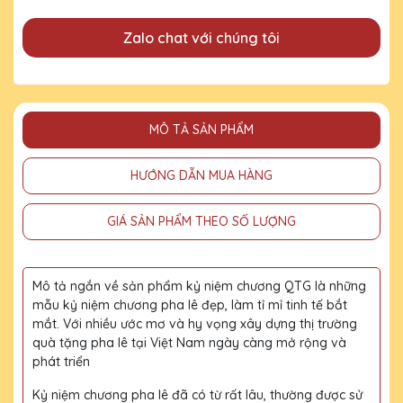
Zalo chat với chúng tôi
MÔ TẢ SẢN PHẨM
HƯỚNG DẪN MUA HÀNG
GIÁ SẢN PHẨM THEO SỐ LƯỢNG
Mô tả ngắn về sản phẩm kỷ niệm chương QTG là những
mẫu kỷ niệm chương pha lê đẹp, làm tỉ mỉ tinh tế bắt
mắt. Với nhiều ước mơ và hy vọng xây dựng thị trường
quà tặng pha lê tại Việt Nam ngày càng mở rộng và
phát triển
Kỷ niệm chương pha lê đã có từ rất lâu, thường được sử