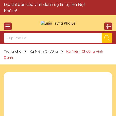
Quà Tặng Cúp Pha Lê Vinh Danh An Thảo xin chào Quý
Địa chỉ bán cúp vinh danh uy tín tại Hà Nội!
Khách!
Trang chủ
Kỷ Niệm Chương
Kỷ Niệm Chương Vinh
Danh