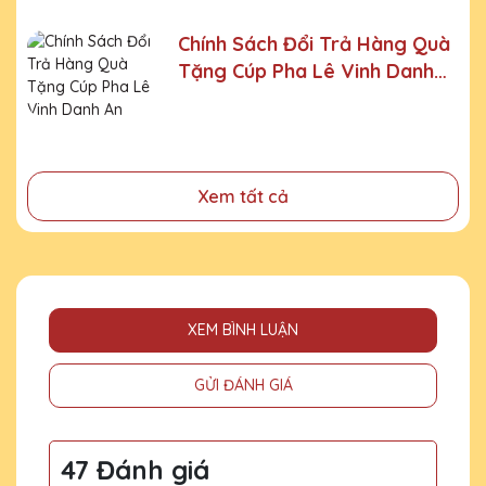
- Tặng phẩm chứng nhận cho những nỗ lực, cố gắng của
Chính Sách Đổi Trả Hàng Quà
cá nhân, tập thể
Tặng Cúp Pha Lê Vinh Danh
- Tri ân, thay lời cảm ơn gửi đến những cá nhân, tổ chức
An Thảo
đã cống hiến, đóng góp cho doanh nghiệp, cho cộng
đồng
Xem tất cả
XEM BÌNH LUẬN
GỬI ĐÁNH GIÁ
47 Đánh giá