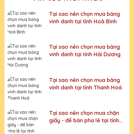
Bước 4:
Xưởng sản xuất chế tác sản phẩm
Tại sao nên chọn mua bảng
Bước 5:
Gửi hàng cho khách
vinh danh tại tỉnh Hoà Bình
Bước 6:
Gọi điện xác nhận với khách hàng
Chúng tôi luôn tuân thủ quy trình làm việc chuyên nghiệp
và nghiêm ngặt ở từng khâu sản xuất.
Xưởng sản xuất
Tại sao nên chọn mua bảng
Kỷ niệm chương pha lê uy tín, chất lượng số một thị
vinh danh tại tỉnh Hải Dương
trường Miền Bắc
Chúng tôi là đơn vị sản xuất trực tiếp, uy tín, giá rẻ. Nhận
đơn mọi số lượng, nhận làm những mẫu không có sẵn,
Tại sao nên chọn mua bảng
sản xuất theo ý tưởng của khách hàng.
vinh danh tại tỉnh Thanh Hoá
Quà tặng Cúp Pha Lê Vinh Danh An Thảo cung cấp tới
Quý khách hàng thành phẩm bao gồm hộp xi lót lụa
vàng, với 2 màu lựa chọn xanh hoặc đỏ làm tăng thêm
tính trang trọng cho sản phẩm.
Tại sao nên chọn mua chặn
Sản phẩm được làm từ chất liệu pha lê vô cùng tinh tế,
giấy - để bàn pha lê tại tỉnh
sang trọng, gửi đến người nhận những ý nghĩa to lớn:
Lạng Sơn
- Vinh danh cá nhân, tập thể đạt thành tích xuất sắc