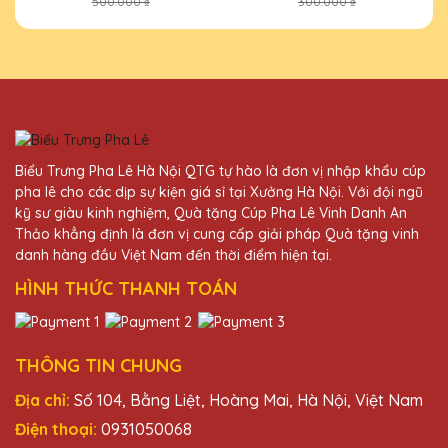
500.000 ₫
300.000 ₫
Cúp pha lê từ Quà Tặng Pha Lê QTG không
chỉ đẹp mà còn mang lại giá trị tinh thần lớn
cho người nhận. Sẽ tiếp tục hợp tác dài lâu
với công ty.
Nguyễn Thị Mai
Biểu Trưng Pha Lê Hà Nội QTG tự hào là đơn vị nhập khẩu cúp
27/11/2025
pha lê cho các dịp sự kiện giá sỉ tại Xưởng Hà Nội. Với đội ngũ
kỹ sư giàu kinh nghiệm, Quà tặng Cúp Pha Lê Vinh Danh An
Dịch vụ chăm sóc khách hàng ở Quà Tặng
Thảo khẳng định là đơn vị cung cấp giải pháp Quà tặng vinh
Pha Lê QTG thật tuyệt vời. Nhân viên nhiệt
danh hàng đầu Việt Nam đến thời điểm hiện tại.
tình và hỗ trợ rất nhanh chóng.
HÌNH THỨC THANH TOÁN
Đỗ Thị Hằng
27/11/2025
THÔNG TIN CHUNG
Địa chỉ:
Số 104, Bằng Liệt, Hoàng Mai, Hà Nội, Việt Nam
Rất hài lòng với sản phẩm và dịch vụ của
Quà Tặng Pha Lê QTG. Kỷ niệm chương
Điện thoại:
0931050068
pha lê thật sự đẳng cấp!