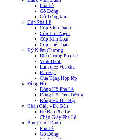
Pha Lê
Gỗ Đồng
Gỗ Tráng kim
Cúp Pha Lê
Cúp Vinh Danh
Cúp Lưu Niệm
Cúp Kim Loại
Cúp Thể Thao
Kỷ Niệm Chương
Biểu Trưng Pha Lê
Vinh Danh
Làm theo yêu cầu
Đại Hội
Quà Tặng Họp lớp
Đồng Hồ
Đồng Hồ Pha Lê
Đồng Hồ Treo Tường
Đồng Hồ Đại Hội
Chặn Giấy - Để Bàn
Để Bàn Pha Lê
Chặn Giấy Pha Lê
Bảng Vinh Danh
Pha Lê
Gỗ Đồng