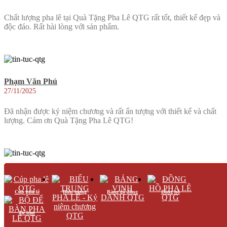
Chất lượng pha lê tại Quà Tặng Pha Lê QTG rất tốt, thiết kế đẹp và
độc đáo. Rất hài lòng với sản phẩm.
Phạm Văn Phú
27/11/2025
Đã nhận được kỷ niệm chương và rất ấn tượng với thiết kế và chất
lượng. Cảm ơn Quà Tặng Pha Lê QTG!
Phạm Văn Hùng
27/11/2025
Cúp pha lê
Biểu trưng
Bảng gỗ đồng
Đồng hồ
Dịch vụ khách hàng của Quà Tặng Pha Lê QTG rất nhiệt tình và
chuyên nghiệp. Sẽ tiếp tục ủng hộ!
Để bàn