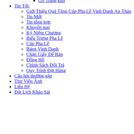
Gỗ Tráng kim
Tin Tức
Giới Thiệu Quà Tặng Cúp Pha Lê Vinh Danh An Thảo
Tin Mới
Tin tổng hợp
Khuyến mại
Kỷ Niệm Chương
Biểu Trưng Pha Lê
Cúp Pha Lê
Bảng Vinh Danh
Chặn Giấy Để Bàn
Đồng Hồ
Chính Sách Đổi Trả
Quy Trình Đặt Hàng
Câu hỏi thường gặp
Thư Viện Ảnh
Liên Hệ
Đặt Lịch Khảo Sát