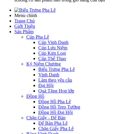
Menu chính
Trang Chủ
Giới Thiệu
Sản Phẩm
Cúp Pha Lê
Cúp Vinh Danh
Cúp Lưu Niệm
Cúp Kim Loại
Cúp Thể Thao
Kỷ Niệm Chương
Biểu Trưng Pha Lê
Vinh Danh
Làm theo yêu cầu
Đại Hội
Quà Tặng Họp lớp
Đồng Hồ
Đồng Hồ Pha Lê
Đồng Hồ Treo Tường
Đồng Hồ Đại Hội
Chặn Giấy - Để Bàn
Để Bàn Pha Lê
Chặn Giấy Pha Lê
Bảng Vinh Danh