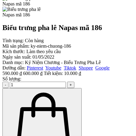
Biểu trưng pha lê Napas mã 186
Tình trạng:
Còn hàng
Mã sản phẩm:
ky-niem-chuong-186
Kích thước:
Làm theo yêu cầu
Ngày sản xuất:
01/05/2022
Danh mục:
Kỷ Niệm Chương - Biểu Trưng Pha Lê
Đường dẫn:
Pinterest
Youtube
Tiktok
Shopee
Google
590.000 ₫
600.000 ₫
Tiết kiệm:
10.000 ₫
Số lượng:
-
+