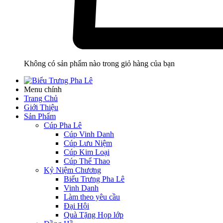
Không có sản phẩm nào trong giỏ hàng của bạn
Menu chính
Trang Chủ
Giới Thiệu
Sản Phẩm
Cúp Pha Lê
Cúp Vinh Danh
Cúp Lưu Niệm
Cúp Kim Loại
Cúp Thể Thao
Kỷ Niệm Chương
Biểu Trưng Pha Lê
Vinh Danh
Làm theo yêu cầu
Đại Hội
Quà Tặng Họp lớp