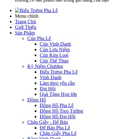
Menu chính
Trang Chủ
Giới Thiệu
Sản Phẩm
Cúp Pha Lê
Cúp Vinh Danh
Cúp Lưu Niệm
Cúp Kim Loại
Cúp Thể Thao
Kỷ Niệm Chương
Biểu Trưng Pha Lê
Vinh Danh
Làm theo yêu cầu
Đại Hội
Quà Tặng Họp lớp
Đồng Hồ
Đồng Hồ Pha Lê
Đồng Hồ Treo Tường
Đồng Hồ Đại Hội
Chặn Giấy - Để Bàn
Để Bàn Pha Lê
Chặn Giấy Pha Lê
Bảng Vinh Danh