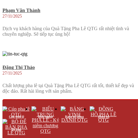
Phạm Văn Thành
27/11/2025
Dịch vụ khách hàng của Quà Tặng Pha Lê QTG rất nhiệt tình và
chuyên nghiệp. Sẽ tiếp tục ủng hộ!
Đặng Thị Thảo
27/11/2025
Chất lượng pha lê tại Quà Tặng Pha Lê QTG rất tốt, thiết kế đẹp và
độc đáo. Rất hài lòng với sản phẩm.
Cúp pha lê
Biểu trưng
Bảng gỗ đồng
Đồng hồ
Bùi Văn Tài
Để bàn
27/11/2025