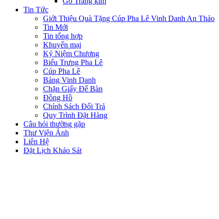
Gỗ Tráng kim
Tin Tức
Giới Thiệu Quà Tặng Cúp Pha Lê Vinh Danh An Thảo
Tin Mới
Tin tổng hợp
Khuyến mại
Kỷ Niệm Chương
Biểu Trưng Pha Lê
Cúp Pha Lê
Bảng Vinh Danh
Chặn Giấy Để Bàn
Đồng Hồ
Chính Sách Đổi Trả
Quy Trình Đặt Hàng
Câu hỏi thường gặp
Thư Viện Ảnh
Liên Hệ
Đặt Lịch Khảo Sát