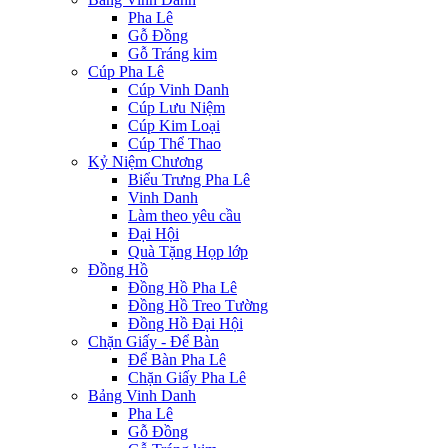
Pha Lê
Gỗ Đồng
Gỗ Tráng kim
Cúp Pha Lê
Cúp Vinh Danh
Cúp Lưu Niệm
Cúp Kim Loại
Cúp Thể Thao
Kỷ Niệm Chương
Biểu Trưng Pha Lê
Vinh Danh
Làm theo yêu cầu
Đại Hội
Quà Tặng Họp lớp
Đồng Hồ
Đồng Hồ Pha Lê
Đồng Hồ Treo Tường
Đồng Hồ Đại Hội
Chặn Giấy - Để Bàn
Để Bàn Pha Lê
Chặn Giấy Pha Lê
Bảng Vinh Danh
Pha Lê
Gỗ Đồng