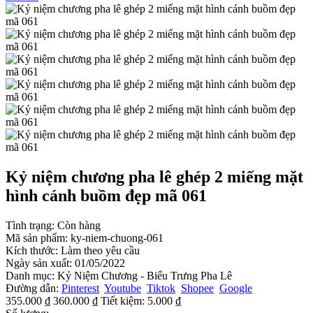
Kỷ niệm chương pha lê ghép 2 miếng mặt
hình cánh buồm đẹp mã 061
Tình trạng:
Còn hàng
Mã sản phẩm:
ky-niem-chuong-061
Kích thước:
Làm theo yêu cầu
Ngày sản xuất:
01/05/2022
Danh mục:
Kỷ Niệm Chương - Biểu Trưng Pha Lê
Đường dẫn:
Pinterest
Youtube
Tiktok
Shopee
Google
355.000 ₫
360.000 ₫
Tiết kiệm:
5.000 ₫