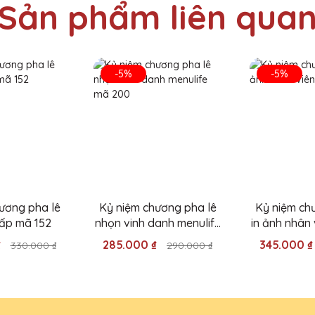
Sản phẩm liên qua
ặng Pha Lê QTG rất đa dạng, luôn có những thiết kế độc đáo và đ
-5%
-5%
ương pha lê
Kỷ niệm chương pha lê
Kỷ niệm ch
cấp mã 152
nhọn vinh danh menulife
in ảnh nhân
mã 200
1
₫
285.000 ₫
345.000 
330.000 ₫
290.000 ₫