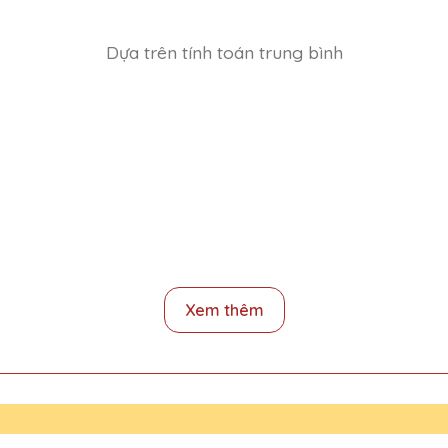
Dựa trên tính toán trung bình
chiếc cúp pha lê của Quà Tặng Pha Lê QTG. Chúng thực sự đẹp và sa
Xem thêm
ặng Pha Lê QTG rất đẹp và sang trọng, rất ấn tượng với thiết kế c