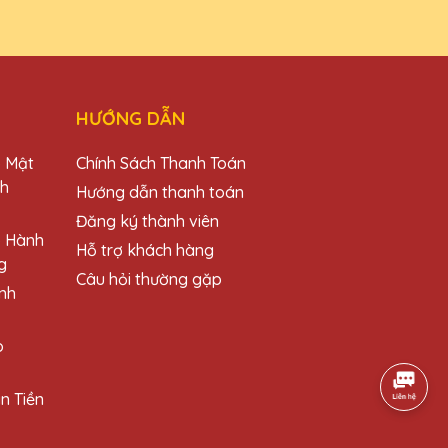
HƯỚNG DẪN
o Mật
Chính Sách Thanh Toán
ch
Hướng dẫn thanh toán
Đăng ký thành viên
o Hành
Hỗ trợ khách hàng
g
Câu hỏi thường gặp
nh
o
n Tiền