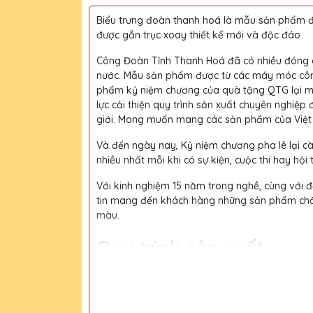
Biểu trưng đoàn thanh hoá là mẫu sản phẩm đ
được gắn trục xoay thiết kế mới và độc đáo
Công Đoàn Tỉnh Thanh Hoá đã có nhiều đóng gó
nước. Mẫu sản phẩm được từ các máy móc công n
phẩm kỷ niệm chương của quà tặng QTG lại ma
lực cải thiện quy trình sản xuất chuyên nghiệp
giới. Mong muốn mang các sản phẩm của Việt
Và đến ngày nay, Kỷ niệm chương pha lê lại c
nhiều nhất mỗi khi có sự kiện, cuộc thi hay hội 
Với kinh nghiệm 15 năm trong nghề, cùng với độ
tin mang đến khách hàng những sản phẩm chất l
màu.
Quy trình sản xuất
Bước 1:
Tiếp nhận yêu cầu khách hàng
Bước 2:
Bộ phận thiết kế vẽ phác họa