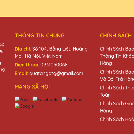
THÔNG TIN CHUNG
CHÍNH SÁCH
hập
Địa chỉ:
Số 104, Bằng Liệt, Hoàng
Chính Sách Bả
ng
Mai, Hà Nội, Việt Nam
Thông Tin Khá
Hàng
à
Điện thoại:
0931050068
àng
Chính Sách Bả
Email:
quatangqtg@gmail.com
Và Đổi Trả Hàn
MẠNG XÃ HỘI
Chính Sách Tha
Toán
Chính Sách Gia
Hàng
Chính Sách Hoà