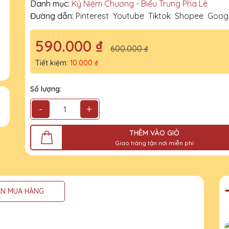
Danh mục:
Kỷ Niệm Chương - Biểu Trưng Pha Lê
Đường dẫn:
Pinterest
Youtube
Tiktok
Shopee
Goog
590.000 ₫
600.000 ₫
Tiết kiệm:
10.000 ₫
Số lượng:
-
+
THÊM VÀO GIỎ
Giao hàng tận nơi miễn phí
N MUA HÀNG