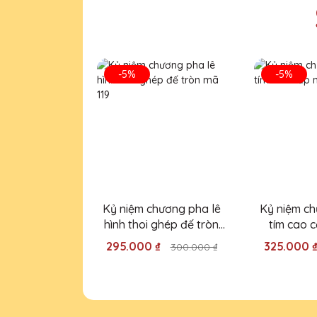
Mẫu mã cúp pha lê tại Quà T
-5%
-5%
Kỷ niệm chương pha lê
Kỷ niệm ch
hình thoi ghép đế tròn
tím cao 
mã 119
295.000 ₫
325.000 
300.000 ₫