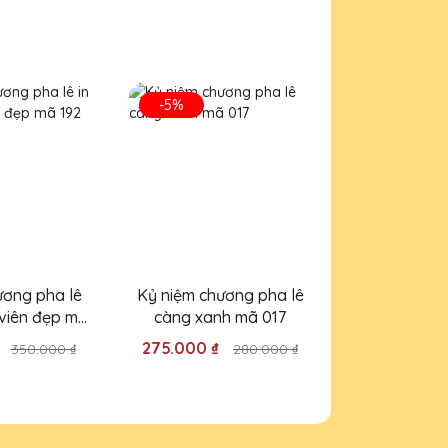
n
ẹp mắt.
-5%
-5%
ương pha lê
Kỷ niệm chương pha lê
Kỷ niệm chư
 viên đẹp mã
càng xanh mã 017
nhập khẩu 
92
22
₫
275.000 ₫
490.000 ₫
350.000 ₫
280.000 ₫