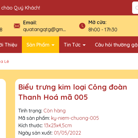
n chào Quý Khách!
Mở cửa:
Email:
quatangqtg@gmail.com
8
8h00 - 17h30
ới Thiệu
Sản Phẩm
Tin Tức
Câu hỏi thường g
ha Lê
Biểu trưng kim loại Công đoàn
Thanh Hoá mã 005
Tình trạng:
Còn hàng
Mã sản phẩm:
ky-niem-chuong-005
Kích thước:
13x23x4,5cm
Ngày sản xuất:
01/05/2022