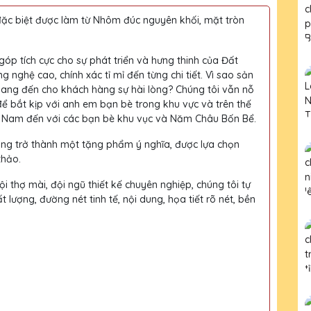
ặc biệt được làm từ Nhôm đúc nguyên khối, mặt tròn
p tích cực cho sự phát triển và hưng thinh của Đất
ghệ cao, chính xác tỉ mỉ đến từng chi tiết. Vì sao sản
ng đến cho khách hàng sự hài lòng? Chúng tôi vẫn nỗ
 để bắt kịp với anh em bạn bè trong khu vực và trên thế
 Nam đến với các bạn bè khu vục và Năm Châu Bốn Bể.
àng trở thành một tặng phẩm ý nghĩa, được lựa chọn
thảo.
i thợ mài, đội ngũ thiết kế chuyên nghiệp, chúng tôi tự
ượng, đường nét tinh tế, nội dung, họa tiết rõ nét, bền