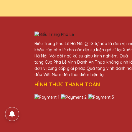
Biểu Trưng Pha Lê Hà Nội QTG tự hào là đơn vị n
khẩu cúp pha lê cho các dịp sự kiện giá sỉ tại Xưở
Hà Nội. Với đội ngũ kỹ sư giàu kinh nghiệm, Quà
tặng Cúp Pha Lê Vinh Danh An Thảo khẳng định l
đơn vị cung cấp giải pháp Quà tặng vinh danh h
đầu Việt Nam đến thời điểm hiện tại.
HÌNH THỨC THANH TOÁN