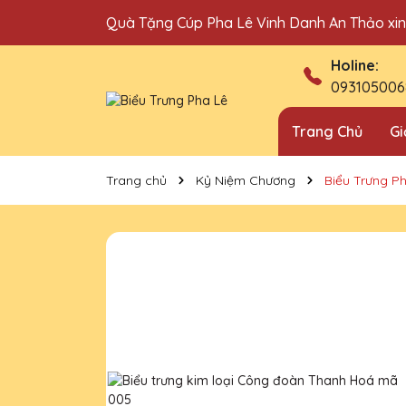
Quà Tặng Cúp Pha Lê Vinh Danh An Thảo xi
Địa chỉ bán cúp vinh danh uy tín tại Hà Nội!
Holine:
093105006
Trang Chủ
Gi
Trang chủ
Kỷ Niệm Chương
Biểu Trưng P