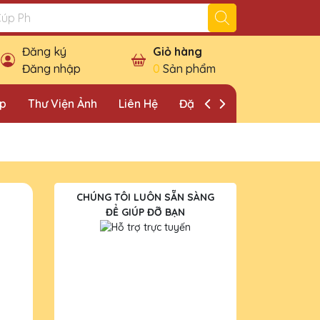
Đăng ký
Giỏ hàng
Đăng nhập
0
Sản phẩm
ặp
Thư Viện Ảnh
Liên Hệ
Đặt Lịch Khảo Sát
CHÚNG TÔI LUÔN SẴN SÀNG
ĐỂ GIÚP ĐỠ BẠN