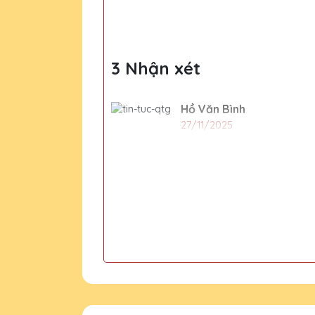
cộng đồng
3 Nhận xét
Hồ Văn Bình
27/11/2025
Tôi rất ấn tượng với những 
Đặng Thị Nguyệt
27/11/2025
Mẫu mã cúp pha lê tại Quà T
Phạm Văn Cảnh
27/11/2025