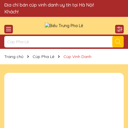
Quà Tặng Cúp Pha Lê Vinh Danh An Thảo xin chào Quý
Địa chỉ bán cúp vinh danh uy tín tại Hà Nội!
Khách!
Trang chủ
Cúp Pha Lê
Cúp Vinh Danh