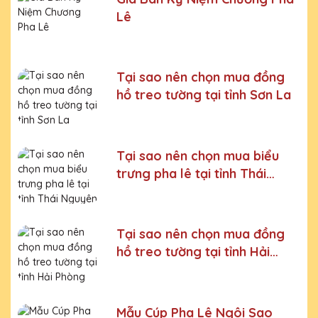
Bước 5:
Gửi hàng cho khách
Lê
Bước 6:
Gọi điện xác nhận với khách hàng
Chúng tôi luôn tuân thủ quy trình làm việc chuyên nghiệp
và nghiêm ngặt ở từng khâu sản xuất.
Xưởng sản xuất
Tại sao nên chọn mua đồng
cúp pha lê uy tín, chất lượng
hồ treo tường tại tỉnh Sơn La
Chúng tôi là đơn vị sản xuất trực tiếp, uy tín, giá rẻ. Nhận
đơn mọi số lượng, nhận làm những mẫu không có sẵn,
sản xuất theo ý tưởng của khách hàng.
Tại sao nên chọn mua biểu
Quà tặng Cúp Pha Lê Vinh Danh An Thảo cung cấp tới
trưng pha lê tại tỉnh Thái
Quý khách hàng thành phẩm bao gồm hộp xi lót lụa
Nguyên
vàng, với 2 màu lựa chọn xanh hoặc đỏ làm tăng thêm
tính trang trọng cho sản phẩm.
Sản phẩm được làm từ chất liệu pha lê vô cùng tinh tế,
Tại sao nên chọn mua đồng
sang trọng, gửi đến người nhận những ý nghĩa to lớn:
hồ treo tường tại tỉnh Hải
- Vinh danh cá nhân, tập thể đạt thành tích xuất sắc
Phòng
- Tặng phẩm chứng nhận cho những nỗ lực, cố gắng của
cá nhân, tập thể
Mẫu Cúp Pha Lê Ngôi Sao