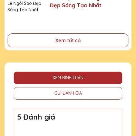
Đẹp Sáng Tạo Nhất
- Tri ân, thay lời cảm ơn gửi đến những cá nhân, tổ chức
đã cống hiến, đóng góp cho doanh nghiệp, cho cộng
đồng
Xem tất cả
XEM BÌNH LUẬN
GỬI ĐÁNH GIÁ
5 Đánh giá