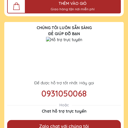
THÊM VÀO GIỎ
Giao hàng tận nơi miễn phí
CHÚNG TÔI LUÔN SẴN SÀNG
ĐỂ GIÚP ĐỠ BẠN
Để được hỗ trợ tốt nhất. Hãy gọi
0931050068
Hoặc
Chat hỗ trợ trực tuyến
Zalo chat với chúng tôi