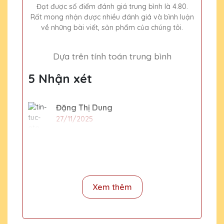
Đạt được số điểm đánh giá trung bình là 4.80.
Rất mong nhận được nhiều đánh giá và bình luận
về những bài viết, sản phẩm của chúng tôi.
Dựa trên tính toán trung bình
5 Nhận xét
Đặng Thị Dung
27/11/2025
15 chiếc cúp pha lê tặng nhân viên xuất
sắc cuối năm thì phải đặt hàng trước bao
lâu
Xem thêm
CSKH Pha Lê Hà Nội
2020-01-01
Dịp cuối năm rất nhiều đơn hàng và