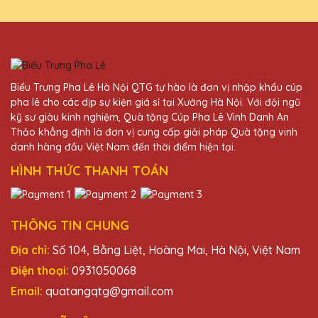
Nguyễn Thị Oanh
27/11/2025
Biểu Trưng Pha Lê Hà Nội QTG tự hào là đơn vị nhập khẩu cúp
Thiết kế cúp pha lê tại Quà Tặng Pha Lê
pha lê cho các dịp sự kiện giá sỉ tại Xưởng Hà Nội. Với đội ngũ
QTG rất đẹp, tinh tế và không kém phần
kỹ sư giàu kinh nghiệm, Quà tặng Cúp Pha Lê Vinh Danh An
độc đáo.
Thảo khẳng định là đơn vị cung cấp giải pháp Quà tặng vinh
danh hàng đầu Việt Nam đến thời điểm hiện tại.
HÌNH THỨC THANH TOÁN
Hoàng Thị Hòa
27/11/2025
Mẫu mã cúp pha lê tại Quà Tặng Pha Lê
THÔNG TIN CHUNG
QTG rất đa dạng và đẹp mắt, luôn mang
đến sự hài lòng cho khách hàng.
Địa chỉ:
Số 104, Bằng Liệt, Hoàng Mai, Hà Nội, Việt Nam
Điện thoại:
0931050068
Email:
quatangqtg@gmail.com