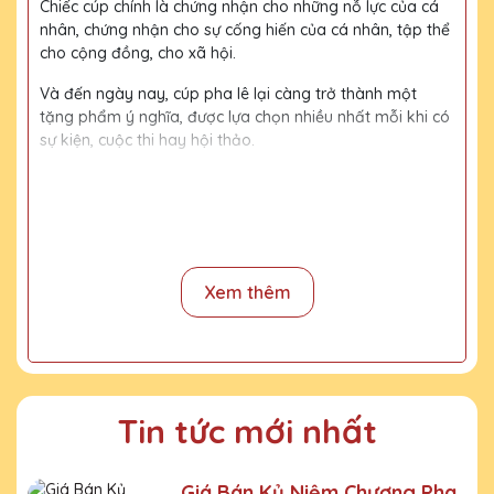
Chiếc cúp chính là chứng nhận cho những nỗ lực của cá
nhân, chứng nhận cho sự cống hiến của cá nhân, tập thể
cho cộng đồng, cho xã hội.
Và đến ngày nay, cúp pha lê lại càng trở thành một
tặng phẩm ý nghĩa, được lựa chọn nhiều nhất mỗi khi có
sự kiện, cuộc thi hay hội thảo.
Với kinh nghiệm 15 năm trong nghề, cùng với đội thợ
mài, đội ngũ thiết kế chuyên nghiệp, chúng tôi tự tin
mang đến khách hàng những sản phẩm chất lượng,
đường nét tinh tế, nội dung, họa tiết rõ nét, bền màu.
Xem thêm
Quy trình sản xuất
Bước 1:
Tiếp nhận yêu cầu khách hàng
Bước 2:
Bộ phận thiết kế vẽ phác họa
Tin tức mới nhất
Bước 3:
Gửi bản vẽ, báo giá khách duyệt
Bước 4:
Xưởng sản xuất chế tác sản phẩm
Giá Bán Kỷ Niệm Chương Pha