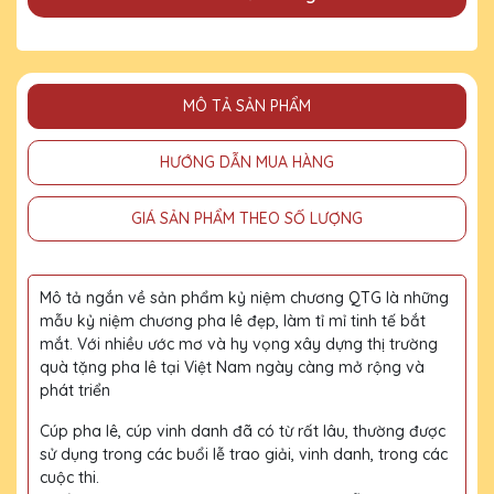
MÔ TẢ SẢN PHẨM
HƯỚNG DẪN MUA HÀNG
GIÁ SẢN PHẨM THEO SỐ LƯỢNG
Mô tả ngắn về sản phẩm kỷ niệm chương QTG là những
mẫu kỷ niệm chương pha lê đẹp, làm tỉ mỉ tinh tế bắt
mắt. Với nhiều ước mơ và hy vọng xây dựng thị trường
quà tặng pha lê tại Việt Nam ngày càng mở rộng và
phát triển
Cúp pha lê, cúp vinh danh đã có từ rất lâu, thường được
sử dụng trong các buổi lễ trao giải, vinh danh, trong các
cuộc thi.